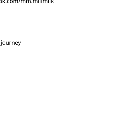
ook.com/mm.millmilk
journey