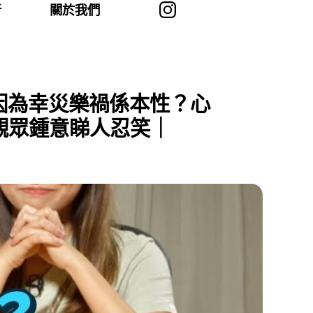
者
關於我們
因為幸災樂禍係本性？心
：觀眾鍾意睇人忍笑｜