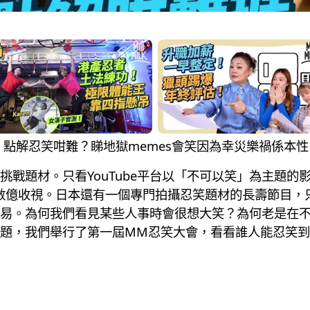
 忍笑大挑戰！點解忍笑咁難？睇地獄memes會笑因為幸災樂禍
挑戰題材。只看YouTube平台以「不可以笑」為主題的
影片更可高達數億收視。日本還有一個專門拍攝忍笑題材的長壽節
易。為何我們看見某些人事時會很想大笑？為何老是在
題，我們舉行了第一屆MM忍笑大會，看看誰人能忍笑