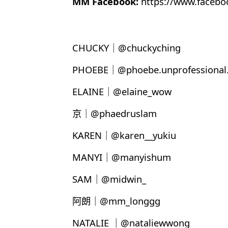
MM Facebook:
https://www.faceb
CHUCKY｜@chuckyching
PHOEBE｜@phoebe.unprofessional.
ELAINE｜@elaine_wow
京｜@phaedruslam
KAREN｜@karen__yukiu
MANYI｜@manyishum
SAM｜@midwin_
阿朗｜@mm_longgg
NATALIE ｜@nataliewwong