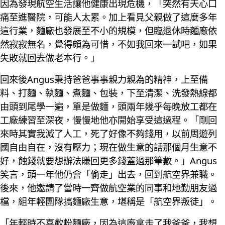
因為發現航空生活讓他健康出現危機，「突然有天心口
痛至進醫院，可能人太累。加上看見父親做了這麼多年
這行業，麵廠也發展至不小的規模，但臨退休時麵廠依
然寂寂無名，覺得頗為可惜，不如我回來一試吧，如果
失敗就回去做老本行。」
回來後Angus秉持爸爸事事親力親為的精神，上至備
料、打麵、執麵、煮麵、包裝，下至清潔、洗發熱線都
由頭到尾學一遍，單是做麵，頭兩年幾乎每晚放工都在
工廠練習至深夜，慢慢地他亦開始享受這過程。「剛回
來時其實我減了人工，死了好像不夠錢用，以前周遊列
國自由自在，沒有壓力；現在做生意的話那個月生意不
好，蝕錢就要想辦法賺回更多錢蓋過那筆數。」Angus
笑言，頭一年他仍會「偷走」出去，回到航空界兼職。
後來，他邀請了當時一齊做航空業的同事和地勤朋友過
檔，組年輕團隊搞麵廠生意，堪稱是「航空界叛徒」。
「年輕時不喜歡粉麵廠，因為這廠拿走了我爸爸，我想