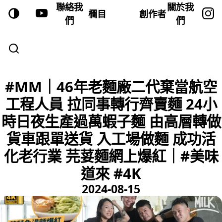
聯絡我
關於我
欄目
創作者
們
們
#MM｜46年老麵廠二代棄當航空
工程人員 拉同事轉行齊賣麵 24小
時日夜生產過萬蝦子麵 由高層轉做
貨車跟單送貨 入工場做麵 成功活
化老行業 芫荽麵網上爆紅｜#美味
道來 #4K
2024-08-15