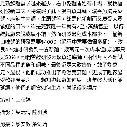
見新鮮麵需求越來越少，看中乾麵開始有市場，就積極
研發新口味，特濃蝦子麵、蛋白魚茸麵、濃香魚湯芫荽
麵、麻辣牛肉麵、生酮麵等，都是他新創而又廣受大眾
歡迎的口味，單是芫荽麵一年就有2至3萬銷售量，以傳
統麵廠來說成績不錯。然而研發過程成本都少，一桶新
口味麵的研發需要$4000（過程中需要做很多桶），改
良4-5爐才研發到一隻新麵，幾萬元一次成本但成功率只
是50%。他們曾經研發天然魚湯底麵，兩個月內不斷試
不同品種的魚和調味，最後還是失敗告終，蝕了幾萬
元。最後，他們成功推出了魚湯芫荽麵，更成了麵廠最
受歡迎產品之一。想知道麵廠如何靠一班年輕人活化並
延續，他們的麵食如何生產，就記得睇埋片。
策劃：王秋婷
攝影：葉沅晴 陸羽勝
剪接：黎安敏 葉沅晴