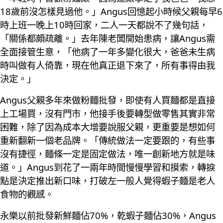
18歲前沒怎樣見過他。」Angus回憶起小時候父親每早6
時上班一晚上10時回家，二人一天都說不了幾句話，
「關係都頗疏離。」去年陳老闆開始患病，讓Angus需
全面接管生意，「他病了一年多變化很大，爸爸未生病
時叫做有人倚靠，現在他真正退下來了，所有事得由我
決定。」
Angus父親多年來做粉麵批發，即使有人買麵都是直接
上工場買，沒有門市，他接手後要轉型做零售其實非常
困難，除了因為成本大增要說服父親，更重要是想如何
重新翻新一個老品牌。「傳統做法一定要跟的，有些事
沒有捷徑，麵條一定是固定做法，唯一創新地方就是味
道。」Angus到花了一兩年時間慢慢學習和摸索，轉捩
點是決定推出新口味，打破左一般人覺得蝦子麵是老人
食物的觀感。
永樂以前批發新鮮麵佔70%，乾蝦子麵佔30%，Angus