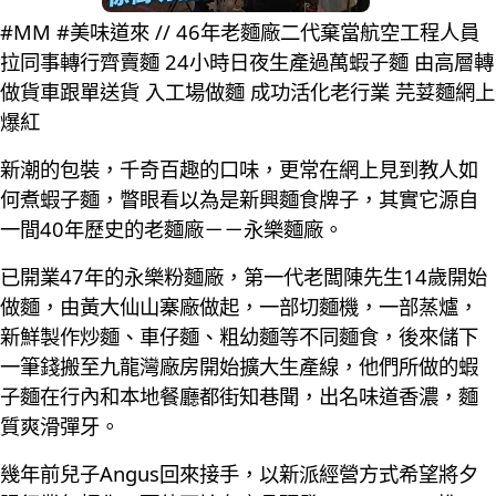
#MM #美味道來 // 46年老麵廠二代棄當航空工程人員
拉同事轉行齊賣麵 24小時日夜生產過萬蝦子麵 由高層轉
做貨車跟單送貨 入工場做麵 成功活化老行業 芫荽麵網上
爆紅
新潮的包裝，千奇百趣的口味，更常在網上見到教人如
何煮蝦子麵，瞥眼看以為是新興麵食牌子，其實它源自
一間40年歷史的老麵廠－－永樂麵廠。
已開業47年的永樂粉麵廠，第一代老闆陳先生14歲開始
做麵，由黃大仙山寨廠做起，一部切麵機，一部蒸爐，
新鮮製作炒麵、車仔麵、粗幼麵等不同麵食，後來儲下
一筆錢搬至九龍灣廠房開始擴大生產線，他們所做的蝦
子麵在行內和本地餐廳都街知巷聞，出名味道香濃，麵
質爽滑彈牙。
幾年前兒子Angus回來接手，以新派經營方式希望將夕