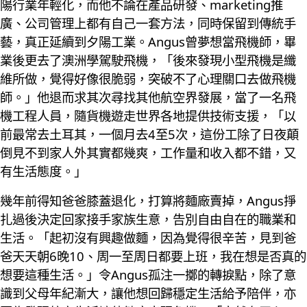
陽行業年輕化，而他不論在產品研發、marketing推
廣、公司管理上都有自己一套方法，同時保留到傳統手
藝，真正延續到夕陽工業。Angus曾夢想當飛機師，畢
業後更去了澳洲學駕駛飛機，「後來發現小型飛機是纖
維所做，覺得好像很脆弱，突破不了心理關口去做飛機
師。」他退而求其次尋找其他航空界發展，當了一名飛
機工程人員，隨貨機遊走世界各地提供技術支援，「以
前最常去土耳其，一個月去4至5次，這份工除了日夜顛
倒見不到家人外其實都幾爽，工作量和收入都不錯，又
有生活態度。」
幾年前得知爸爸膝蓋退化，打算將麵廠賣掉，Angus掙
扎過後決定回家接手家族生意，告別自由自在的職業和
生活。「起初沒有興趣做麵，因為覺得很辛苦，見到爸
爸天天朝6晚10、周一至周日都要上班，我在想是否真的
想要這種生活。」令Angus孤注一擲的轉捩點，除了意
識到父母年紀漸大，讓他想回歸穩定生活給予陪伴，亦