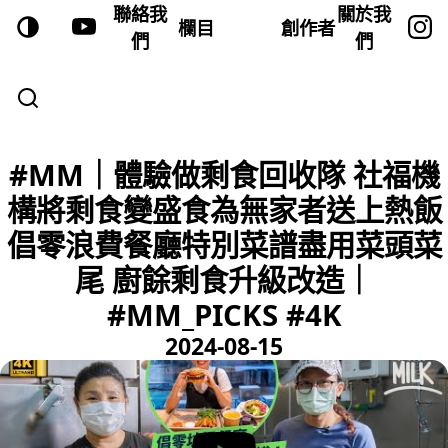
聯絡我
關於我
欄目
創作者
們
們
#MM｜體驗做剩食回收隊 社福機
構將剩食變盛食為無家者送上熱飯
倡零浪費餐廳特別菜譜盡用菜頭菜
尾 廚餘剩食升級改造｜
#MM_PICKS #4K
2024-08-15