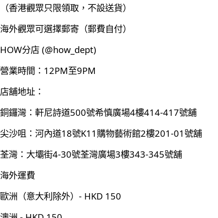
（香港觀眾只限領取，不設送貨）
海外觀眾可選擇郵寄（郵費自付）
HOW分店 (@how_dept)
營業時間：12PM至9PM
店舖地址：
銅鑼灣：軒尼詩道500號希慎廣場4樓414-417號舖
尖沙咀：河內道18號K11購物藝術館2樓201-01號舖
荃灣：大壩街4-30號荃灣廣場3樓343-345號舖
海外運費
歐洲（意大利除外）- HKD 150
澳洲 - HKD 150