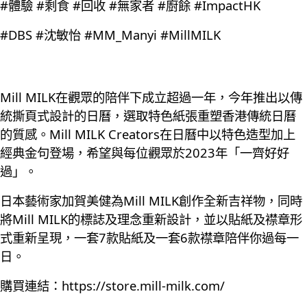
#體驗 #剩食 #回收 #無家者 #廚餘 #ImpactHK
#DBS #沈敏怡 #MM_Manyi #MillMILK
Mill MILK在觀眾的陪伴下成立超過一年，今年推出以傳
統撕頁式設計的日曆，選取特色紙張重塑香港傳統日曆
的質感。Mill MILK Creators在日曆中以特色造型加上
經典金句登場，希望與每位觀眾於2023年「一齊好好
過」。
日本藝術家加賀美健為Mill MILK創作全新吉祥物，同時
將Mill MILK的標誌及理念重新設計，並以貼紙及襟章形
式重新呈現，一套7款貼紙及一套6款襟章陪伴你過每一
日。
購買連結：
https://store.mill-milk.com/