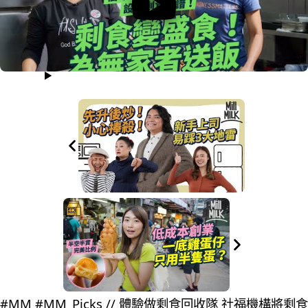
#MM #MM_Picks // 體驗做剩食回收隊 社福機構將剩食