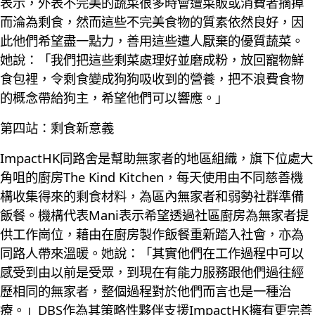
表示，外表不完美的蔬菜很多時會遭菜販或消費者摘掉
而淪為剩食，然而這些不完美食物的質素依然良好，因
此他們希望盡一點力，善用這些遭人厭棄的優質蔬菜。
她說：「我們把這些剩菜處理好並磨成粉，放回寵物鮮
食包裡，令剩食變成狗狗吸收到的營養，把不浪費食物
的概念帶給狗主，希望他們可以響應。」
第四站：剩食新意義
ImpactHK同路舍是幫助無家者的地區組織，旗下位處大
角咀的廚房The Kind Kitchen，每天使用由不同慈善機
構收集得來的剩食材料，為區內無家者和弱勢社群準備
飯餐。機構代表Mani表示希望透過社區廚房為無家者提
供工作崗位，藉由在廚房製作飯餐重新踏入社會，亦為
同路人帶來溫暖。她說：「其實他們在工作過程中可以
感受到由以前是受眾，到現在有能力服務跟他們過往經
歷相同的無家者，整個過程對於他們而言也是一種治
療。」DBS作為其策略性夥伴支援ImpactHK擁有更完善