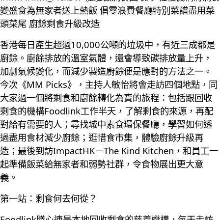
變盛食為無家者送上熱飯 倡零浪費餐廳特別菜譜盡用菜
頭菜尾 廚餘剩食升級改造
香港每日產生超過10,000公噸的垃圾中，有近三成都是
廚餘。廚餘排放的溫室氣體，還會導致碳排放量上升，
加劇氣候變化，而減少製造廚餘便是應對的方法之一。
今次《MM Picks》，主持人敏怡將會走訪四個地點，同
大家過一個將剩食和廚餘轉化為寶的旅程：包括跟回收
剩食的機構Foodlink工作半天，了解剩食的來源，再配
對給有需要的人；尋找城中素食環保餐廳，學習如何透
過盡用食材減少廚餘；逛惜食市集，體驗廚餘升級再
造；最後到訪ImpactHK－The Kind Kitchen，和員工一
起準備飯菜給無家者和弱勢社群，令食物展出更大意
義。
第一站：剩食何去何從？
Foodlink膳心連是本地回收剩食的慈善機構，每天走訪