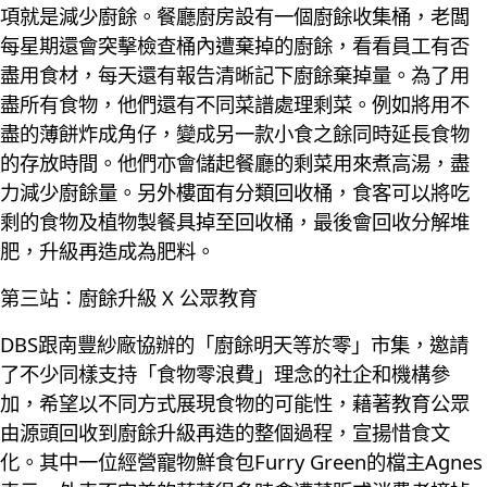
項就是減少廚餘。餐廳廚房設有一個廚餘收集桶，老闆
每星期還會突擊檢查桶內遭棄掉的廚餘，看看員工有否
盡用食材，每天還有報告清晰記下廚餘棄掉量。為了用
盡所有食物，他們還有不同菜譜處理剩菜。例如將用不
盡的薄餅炸成角仔，變成另一款小食之餘同時延長食物
的存放時間。他們亦會儲起餐廳的剩菜用來煮高湯，盡
力減少廚餘量。另外樓面有分類回收桶，食客可以將吃
剩的食物及植物製餐具掉至回收桶，最後會回收分解堆
肥，升級再造成為肥料。
第三站：廚餘升級 X 公眾教育
DBS跟南豐紗廠協辦的「廚餘明天等於零」市集，邀請
了不少同樣支持「食物零浪費」理念的社企和機構參
加，希望以不同方式展現食物的可能性，藉著教育公眾
由源頭回收到廚餘升級再造的整個過程，宣揚惜食文
化。其中一位經營寵物鮮食包Furry Green的檔主Agnes