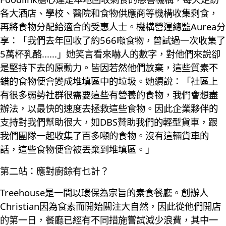
各大酒店、學校、醫院和食物供應商等機構收集剩食，
再將食物分配給適合的受惠人士。機構營運總監Aurea分
享：「我們去年回收了約566噸食物，曾試過一次收集了
5萬杯乳酪......」她笑言看來嚇人的數字，對他們來說卻
是堅持下去的原動力。皆因若然他們放棄，這些質素不
錯的食物便會變成堆填區中的垃圾。她續說：「社區上
有很多弱勢社群很需要這些有營養的食物，我們會想盡
辦法，以最快的速度去拯救這些食物。因此企業夥伴的
支持對我們幫助很大，如DBS贊助我們的輕型貨車，跟
我們團隊一起收集了百多噸的食物。沒有這輛貨車的
話，這些食物便會被丟棄到堆填區。」
第二站：應對廚餘有乜計？
Treehouse是一間以環保為宗旨的素食餐廳。創辦人
Christian因為食素而開始關注大自然，因此從他們開店
的第一日，餐廳已經有不同措施嘗試減少浪費，其中一