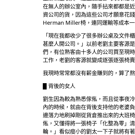
在無人的辦公室內，隨手拈來都都是近
資公司的貨，因為這些公司才願意花錢
Herman Miller椅，連同運輸等
「現在我都收少了很多辦公桌及文件櫃
甚麼人開公司。」以前老劉主要客源是
們，有位熟客由十多人的公司買至現時
工作，老劉的客源就變成逐張逐張椅賣
我現時常常都沒有薪金賺到的，算了熬
█ 背後的女人
劉生因為較為熟悉傢俬，而且從事夜冷
內的時候，就由在背後支持他的老婆負
邊落力地刷掉剛從貨倉推出來的大班椅
俬，又懂得將一張椅子「化整為零」清
輪。」看似瘦小的劉太一下子就將有著萬