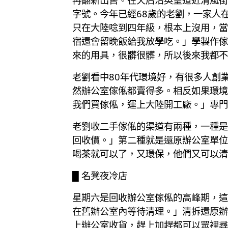
字號。今年已經68歲的老劉，一家人
只在大陸唸到四年級，根本上沒用，當
宿還會留晚飯給我放學吃。」學製作傢
來的用具，很髒很髒，所以後來我都不
老劉看中80年代環境好，有很多人創
然辦公室傢俬都賣得多。相反如果環境
我們買傢俬，運上大陸開工廠。」專門
老劉收二手傢俬的渠道有兩種，一種是
回收價。」第二種就是還原辦公室單位
喝茶就可以了，又環保，他們又可以清
█ 名凳夜冷店
星期六是回收辦公室傢俬的高峰期，這
在舊辦公室內等待清理。」清拆還原辦
上辦公室收貨，趕上加趕都可以眾裡尋