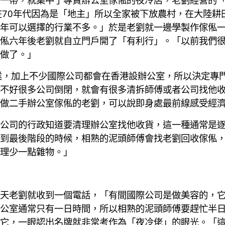
在70年代因為是「地主」所以全家被下放農村，在大陸耕
年可以選擇的行業不多。」於是老劉就一邊學製作傢俬
俬六年後老劉就自立門戶開了「有利行」。「以前我們
做了。」
業，加上不少國際公司都會在香港設辦公室，所以決定專
不好很多公司倒閉，就會有很多清拆師傅或者公司找他收貨
做二手辦公室傢俬的老劉，可以說即身處最前線感受經
公司的行政知道要清理辦公室找他收貨，這一種通常是逐件
到最後階段的時候，相熟的泥頭師傅會找老劉回收傢俬
理少一點雜物。」
天老劉就收到一個電話，「有間國際公司是做美容的，
公室通常只有一日時間，所以相熟的泥頭師傅要趕忙半
它，一眼認出名牌就非常考作為「夜冷佬」的眼光。「