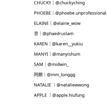
CHUCKY｜@chuckyching
PHOEBE｜@phoebe.unprofessional.
ELAINE｜@elaine_wow
京｜@phaedruslam
KAREN｜@karen__yukiu
MANYI｜@manyishum
SAM｜@midwin_
阿朗｜@mm_longgg
NATALIE ｜@nataliewwong
APPLE ｜@apple.hiufung