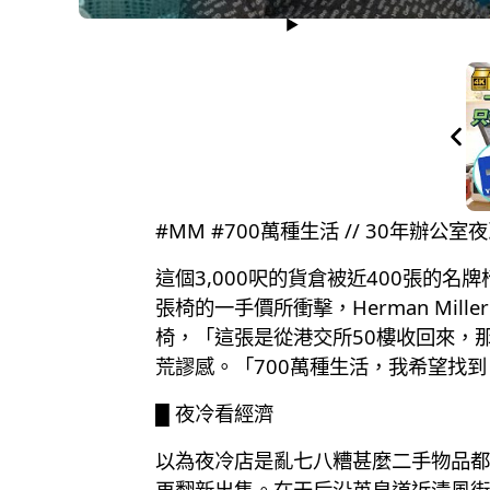
#MM #700萬種生活 // 30年辦
這個3,000呎的貨倉被近400張的
張椅的一手價所衝擊，Herman Mi
椅，「這張是從港交所50樓收回來，
荒謬感。「700萬種生活，我希望找
█ 夜冷看經濟
以為夜冷店是亂七八糟甚麼二手物品都
再翻新出售。在天后沿英皇道近清風街