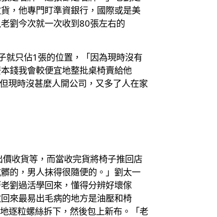
收貨，他專門盯準資銀行，國際或是美
老劉今次就一次收到80張左右的
子就只佔1張的位置，「因為現時沒有
麼本錢我會較便宜地整批桌椅賣給他
」但現時沒甚麼人開公司，又多了人在家
出價收貨等，而當收完貨將椅子推回店
骯髒的，男人抹得很隨便的。」劉太一
著老劉過活學回來，懂得分辨好壞傢
收回來最易出毛病的地方是油壓和椅
熟練地逐粒螺絲拆下，然後包上新布。「老