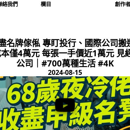
聯絡我們
欄目
創作
盡名牌傢俬 專盯投行、國際公司搬
R椅成本僅4萬元 每張一手價近1萬元
公司｜#700萬種生活 #4K
2024-08-15