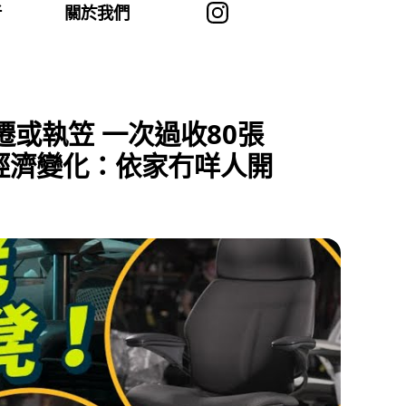
者
關於我們
遷或執笠 一次過收80張
 見經濟變化：依家冇咩人開