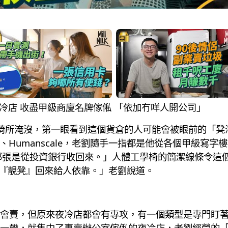
公室夜冷店 收盡甲級商廈名牌傢俬 「依加冇咩人開公司」
名牌椅所淹沒，第一眼看到這個貨倉的人可能會被眼前的「
ller、Humanscale，老劉隨手一指都是他從各個甲級
那張是從投資銀行收回來。」人體工學椅的簡潔線條令這
到『靚凳』回來給人依靠。」老劉說道。
會賣，但原來夜冷店都會有專攻，有一個類型是專門盯
一帶，就集中了專賣辦公室傢俬的夜冷店，老劉經營的