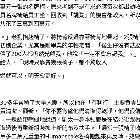
萬元一張的名牌椅，原來老劉不是有求必應每次都出動
買名牌椅給員工坐，回收到「靚凳」的機會都較大，所以
成本一共花了三萬到四萬元。
。」老劉抬起椅子，將椅背反過靠著椅背地疊起，2張椅
初創企業，尤其是剛畢業的年輕老闆，「後生仔沒有甚
僱了200人都仍然光顧我，他說『一定不會忘記我』。
給人，「現時只靠賣幾張椅子，都不夠收入
過就可以，明天會更好。」
30多年累積了大量人脈，所以他在「有利行」主要負責
責清潔、翻新，「你不要寄望他們清潔得乾淨，他們很
，一邊語帶嘲諷地說道。劉太一身本領都是在結婚後跟
潔過後再重新組裝換上新的布及扶手。「通常一張椅子
多二萬元重量的Humanscale名椅搬起來再反轉，