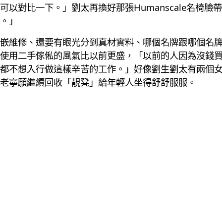
以對比一下。」劉太再換好那張Humanscale名椅
。」
嵌維修、還要有眼光分到真材實料、哪個名牌跟哪個名
使用二手傢俬的風氣比以前更盛，「以前的人因為沒錢
都不想入行做這樣辛苦的工作。」好像劉生劉太有兩個
老寧願繼續回收「靚凳」給年輕人坐得舒舒服服。