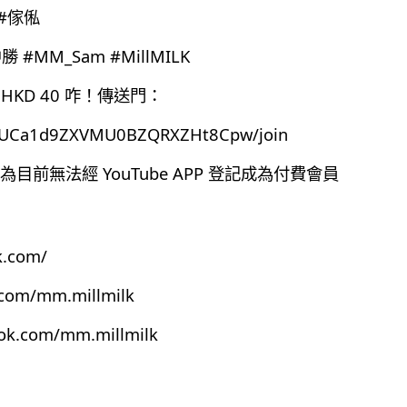
 #傢俬
中勝 #MM_Sam #MillMILK
HKD 40 咋！傳送門：
el/UCa1d9ZXVMU0BZQRXZHt8Cpw/join
前無法經 YouTube APP 登記成為付費會員
k.com/
.com/mm.millmilk
ook.com/mm.millmilk