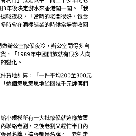
田3年後決定游水來香港闖一闖。「我
一邊唸夜校，「當時的老闆很好，包食
很多時會在酒樓結業的時候當場賣收回
門做辦公室傢俬夜冷，辦公室開得多自
，「1989年中國開放就有很多人向
濟的變化。
貨地計算，「一件平均200至300元
，「這個意思意思地給回幾千元師傅們
它縮小規模所有一大批傢俬就這樣放置
日內聯絡老劉，之後老劉又趕忙半日內
這張是名牌，這張都是名牌。」老劉走