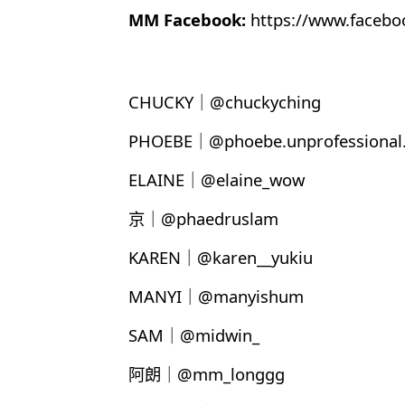
MM Facebook:
https://www.faceb
CHUCKY｜@chuckyching
PHOEBE｜@phoebe.unprofessional.
ELAINE｜@elaine_wow
京｜@phaedruslam
KAREN｜@karen__yukiu
MANYI｜@manyishum
SAM｜@midwin_
阿朗｜@mm_longgg