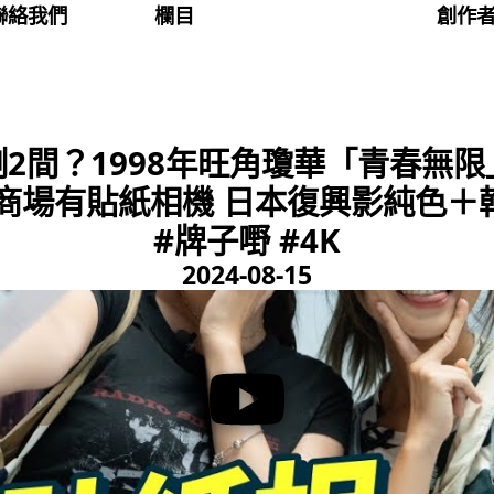
聯絡我們
欄目
創作
2間？1998年旺角瓊華「青春無限」
個商場有貼紙相機 日本復興影純色＋
#牌子嘢 #4K
2024-08-15