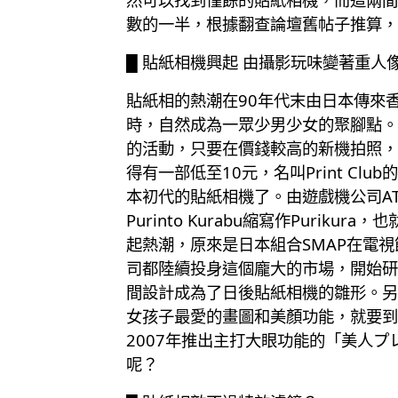
數的一半，根據翻查論壇舊帖子推算，
█ 貼紙相機興起 由攝影玩味變著重人
貼紙相的熱潮在90年代末由日本傳來香
時，自然成為一眾少男少女的聚腳點。
的活動，只要在價錢較高的新機拍照，
得有一部低至10元，名叫Print 
本初代的貼紙相機了。由遊戲機公司ATL
Purinto Kurabu縮寫作Pur
起熱潮，原來是日本組合SMAP在電視
司都陸續投身這個龐大的市場，開始研
間設計成為了日後貼紙相機的雛形。另
女孩子最愛的畫圖和美顏功能，就要到
2007年推出主打大眼功能的「美人
呢？