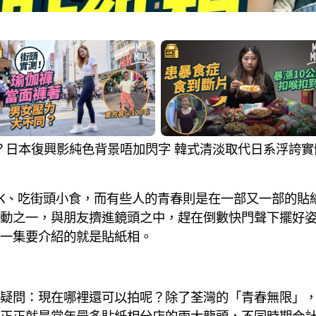
剩2間？日本復興影純色背景唔加閃字 韓式清淡取代日系浮誇
K、吃街頭小食，而有些人的青春則是在一部又一部的貼
動之一，與朋友擠進鏡頭之中，趕在倒數快門聲下擺好
s you，這一集要介紹的就是貼紙相。
疑問：現在哪裡還可以拍呢？除了荃灣的「青春無限」，
正正就是當年最多貼紙相分店的兩大龍頭，不同時期合計