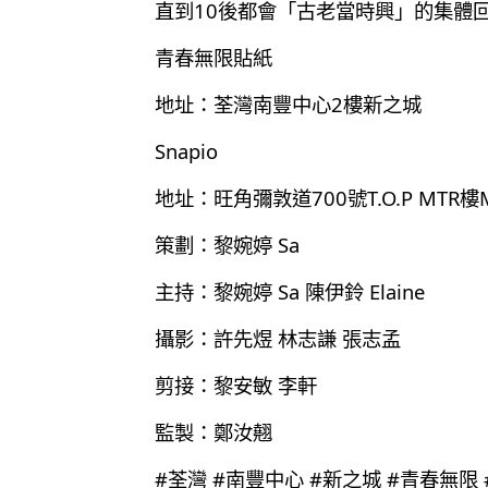
直到10後都會「古老當時興」的集體
青春無限貼紙
地址：荃灣南豐中心2樓新之城
Snapio
地址：旺角彌敦道700號T.O.P MTR樓
策劃：黎婉婷 Sa
主持：黎婉婷 Sa 陳伊鈴 Elaine
攝影：許先煜 林志謙 張志孟
剪接：黎安敏 李軒
監製：鄭汝翹
#荃灣 #南豐中心 #新之城 #青春無限