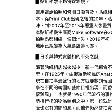
█ 貼紙相敵不過特效濾鏡？
當用電話拍照和修圖日漸普及，貼紙相
本。從Print Club出現之後的20
味，到2007年至2015年著重人
本貼紙相機生產商Make Software
拍照點都相繼一個個消失，2019年
地庫已經變為人氣食店壽司郎。
█ 日系與韓式實體相的不死之謎
隨著貼紙相店越來越少，新一代還會不會
型。在1925年，由俄羅斯移民的Ana
現在自拍亭最盛行的地方就要數到韓國
亭在不同的韓國綜藝節目裡出現，而香
懷舊風」，也就是1990年代流行的事物
勢排行榜的物品類別之中，第一位就是
麼也沒有的簡約風，而他們仍然會拍實