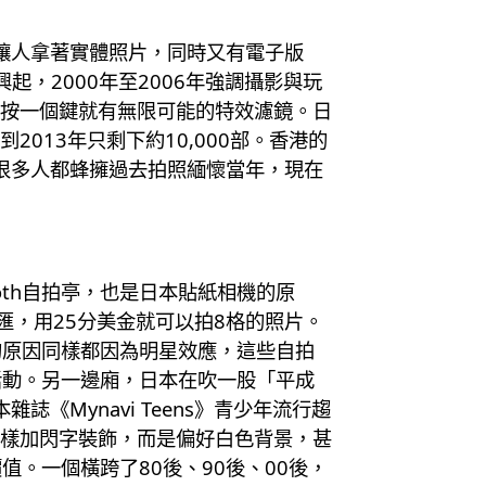
讓人拿著實體照片，同時又有電子版
機興起，2000年至2006年強調攝影與玩
上按一個鍵就有無限可能的特效濾鏡。日
到2013年只剩下約10,000部。香港的
很多人都蜂擁過去拍照緬懷當年，現在
oth自拍亭，也是日本貼紙相機的原
百老匯，用25分美金就可以拍8格的照片。
的原因同樣都因為明星效應，這些自拍
活動。另一邊廂，日本在吹一股「平成
《Mynavi Teens》青少年流行趨
一樣加閃字裝飾，而是偏好白色背景，甚
。一個橫跨了80後、90後、00後，