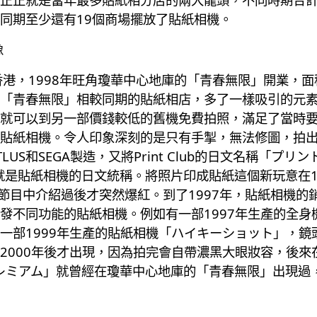
同期至少還有19個商場擺放了貼紙相機。
像
港，1998年旺角瓊華中心地庫的「青春無限」開業，面積
「青春無限」相較同期的貼紙相店，多了一樣吸引的元
就可以到另一部價錢較低的舊機免費拍照，滿足了當時
Club的貼紙相機。令人印象深刻的是只有手掣，無法修圖，
US和SEGA製造，又將Print Club的日文名稱「プ
ikura，也就是貼紙相機的日文統稱。將照片印成貼紙這個新玩
節目中介紹過後才突然爆紅。到了1997年，貼紙相機的銷
發不同功能的貼紙相機。例如有一部1997年生產的全身
一部1999年生產的貼紙相機「ハイキーショット」，鏡
2000年後才出現，因為拍完會自帶濃黑大眼妝容，後來
プレミアム」就曾經在瓊華中心地庫的「青春無限」出現過