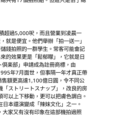
超過5,000呎，而且營業到凌晨一
素，就是便宜。他們舉辦「拍一送一」
要儲錢拍照的一群學生。常客可能會記
拍出來的效果更是「鬆郁矇」，它就是日
リント倶楽部」申請成為註冊商標，由
意在1995年7月面世，但事隔一年才真正帶
售額更高達1,100億日圓，令不同公
機「ストリートスナップ」，改良的房
頭可以上下移動，更可以把膚色調白。
在日本還演變成「辣妹文化」之一。
，大家又有沒有印象在這部機拍過照