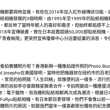
機都要與時並進，有些在2016年加入紅外線傳送功能，
年，貼紙相機發展的3個時期，由1995年至1999年的貼紙相
像畫質，都反映了當時年輕人的喜好和需求，但始終都追趕不
在2018年宣傳破產，曾在日本設置超過50,000部貼紙相機，
初「青春無限」更突然宣佈瓊華中心分店要結業的消息，令
拍實體照片呢？香港新興一種像拍證件照的Photo Bo
tol Josepho在美國發明，當時他把機器放在紐約市的
，常見的拍照館「人生四格」就像便利店一樣多，流行
港的自拍亭亦會跟韓星聯乘合作，令拍照變成一種應援
：電子寵物、泡泡襪和貼紙相都再次成為潮流。根據日本雜誌
FuRyu貼紙相機。有日本節目更發現，他們不會像以前
體照片的原因，就跟我們當年一樣喜歡那份獨有的紀念價值