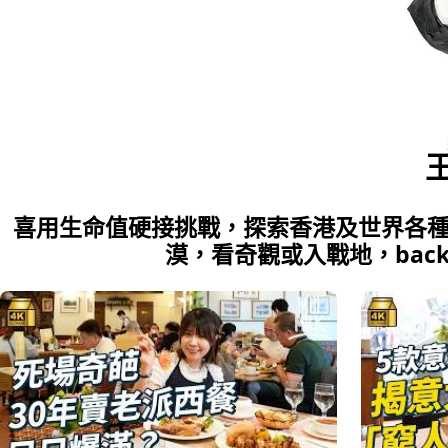
王
喜用生命值硬接挑戰，探索香港及世界各
漠，看奇觀或入戰地，bac