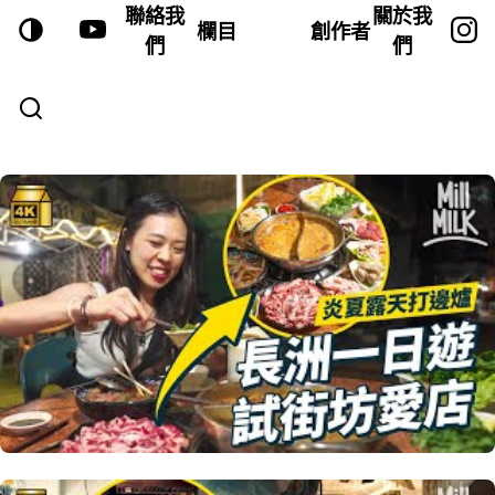
聯絡我
關於我
欄目
創作者
們
們
VIDEOS—PAGE 20