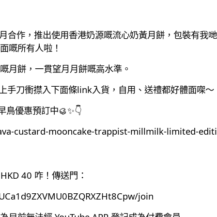
月合作，推出使用香港奶源嘅流心奶黃月餅，包裝有我哋
面嘅所有人啦！
嘅月餅，一貫望月月餅嘅高水準。
馬上手刀衝㩒入下面條link入貨，自用、送禮都好體面㗎～
月餅早鳥優惠預訂中🥮✨👇
va-custard-mooncake-trappist-millmilk-limited-editi
HKD 40 咋！傳送門：
el/UCa1d9ZXVMU0BZQRXZHt8Cpw/join
前無法經 YouTube APP 登記成為付費會員