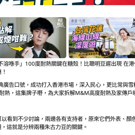
只溶喺口 不溶喺手」100度耐熱關鍵在糖殼！比聰明豆遲出現 
謎！
典廣告口號，成功打入香港市場，深入民心，更比常與雪
度耐熱，這集牌子嘢，為大家拆解M&M高度耐熱及家傳戶
ties」，可以看到不少討論，兩邊各有支持者，原來它們外表
鮮明，這就是分辨兩種朱古力豆的關鍵。