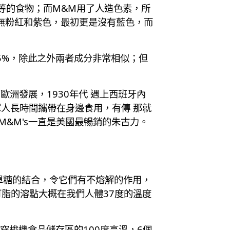
等的食物；而M&M用了人造色素，所
，無粉紅和紫色，最初更是沒有藍色，而
高5%，除此之外兩者成分非常相似；但
了歐洲發展，1930年代 遇上西班牙內
人長時間攜帶在身邊食用，有傳 那就
M&M's一直是美國最暢銷的朱古力。
單糖的結合，令它們有不熔解的作用，
可脂的溶點大概在我們人體37度的溫度
穿梭機食品儲存區的100度高溫，6個