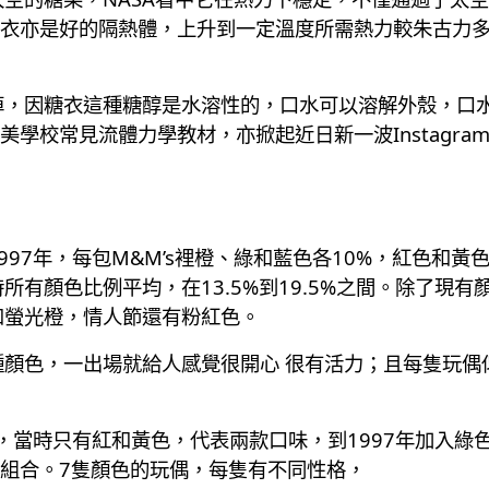
衣亦是好的隔熱體，上升到一定溫度所需熱力較朱古力
溶掉，因糖衣這種糖醇是水溶性的，口水可以溶解外殼，口
常見流體力學教材，亦掀起近日新一波Instagram ree
997年，每包M&M’s裡橙、綠和藍色各10%，紅色和黃色
時所有顏色比例平均，在13.5%到19.5%之間。除了現
和螢光橙，情人節還有粉紅色。
多種顏色，一出場就給人感覺很開心 很有活力；且每隻玩
出現，當時只有紅和黃色，代表兩款口味，到1997年加入綠
組合。7隻顏色的玩偶，每隻有不同性格，