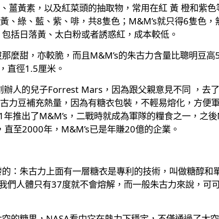
、薑黃素，以及紅菜頭的抽取物，常用在紅 黃 橙和紫色
黃、綠、藍、紫、啡，共8隻色；M&M’s就只得6隻色
素，包括日落黃、太白粉或者誘惑紅，成本較低。
沒那麼甜，亦較脆，而且M&M’s的朱古力含量比聰明豆
，直徑1.5厘米。
人的兒子Forrest Mars，因為跟父親意見不同 ，去
古力豆補充熱量，因為有糖衣包裝，不輕易熔化，方便軍
1年推出了M&M’s，二戰時就成為軍隊的糧食之一，之後
，直至2000年，M&M’s已是年賺20億的企業。
研發的：朱古力上面有一層糖衣是專利的技術，叫做糖醇和
在我們人體只有37度就不會熔解，而一般朱古力來說，可
太空的糖果，NASA看中它在熱力下穩定，不僅通過了太空