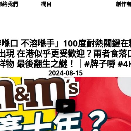
聯絡我們
欄目
創作
只溶喺口 不溶喺手」100度耐熱關鍵在
遲出現 在港似乎更受歡迎？兩者食落
祥物 最後翻生之謎！｜#牌子嘢 #4
2024-08-15