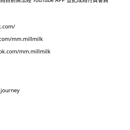
k.com/
.com/mm.millmilk
ook.com/mm.millmilk
journey