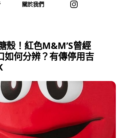
者
關於我們
糖殼！紅色M&M’S曾經
口如何分辨？有傳停用吉
K