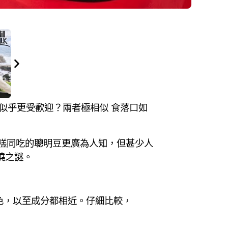
在港似乎更受歡迎？兩者極相似 食落口如
糕同吃的聰明豆更廣為人知，但甚少人
曉之謎。
、顏色，以至成分都相近。仔細比較，