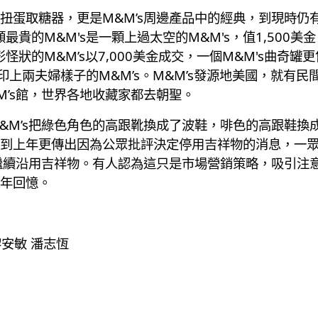
蛋取糖器，更是M&M’s周邊產品中的經典，到現時仍有
最貴的M&M's是一顆上過太空的M&M's，值1,500美
一顆奇形怪狀的M&M’s以7,000美金成交，一個M&M's曲奇
印上兩夫婦樣子的M&M’s。M&M’s發源地美國，就有民
M’s館，世界各地收藏家都去朝聖。
&M’s把綠色角色的高跟靴換成了波鞋，啡色的高跟鞋換
到上年更傳出因為公眾批評決定停用吉祥物的消息，一
繼續沿用吉祥物。有人認為這只是市場營銷策略，吸引注意
年回憶。
黎安敏 潘志恆