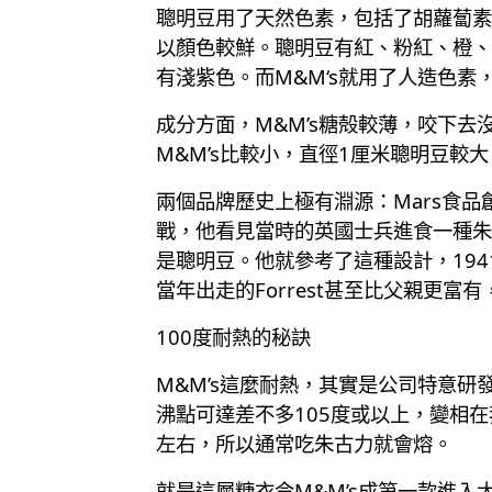
聰明豆用了天然色素，包括了胡蘿蔔素
以顏色較鮮。聰明豆有紅、粉紅、橙、
有淺紫色。而M&M‘s就用了人造色
成分方面，M&M’s糖殻較薄，咬下去
M&M’s比較小，直徑1厘米聰明豆較大
兩個品牌歷史上極有淵源：Mars食品創辦
戰，他看見當時的英國士兵進食一種朱
是聰明豆。他就參考了這種設計，194
當年出走的Forrest甚至比父親更富有
100度耐熱的秘訣
M&M’s這麼耐熱，其實是公司特意
沸點可達差不多105度或以上，變相
左右，所以通常吃朱古力就會熔。
就是這層糖衣令M&M’s成第一款進入