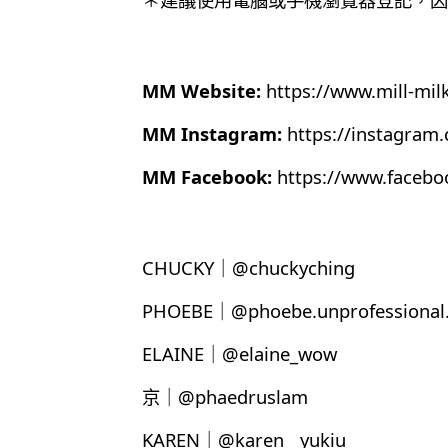
MM Website:
https://www.mill-mil
MM Instagram:
https://instagram
MM Facebook:
https://www.faceb
CHUCKY｜@chuckyching
PHOEBE｜@phoebe.unprofessional.
ELAINE｜@elaine_wow
京｜@phaedruslam
KAREN｜@karen__yukiu