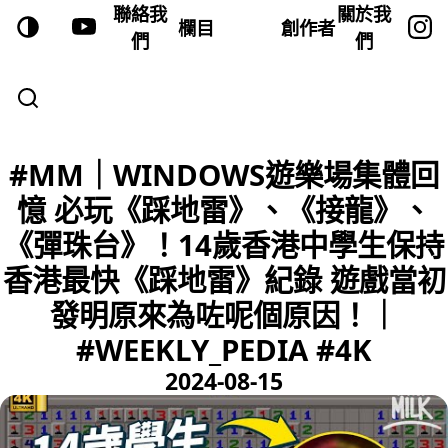
聯絡我
關於我
欄目
創作者
們
們
#MM｜WINDOWS遊樂場集體回
憶 必玩《踩地雷》、《接龍》、
《彈珠台》！14歲香港中學生保持
香港最快《踩地雷》紀錄 遊戲當初
發明原來為咗呢個原因！｜
#WEEKLY_PEDIA #4K
2024-08-15