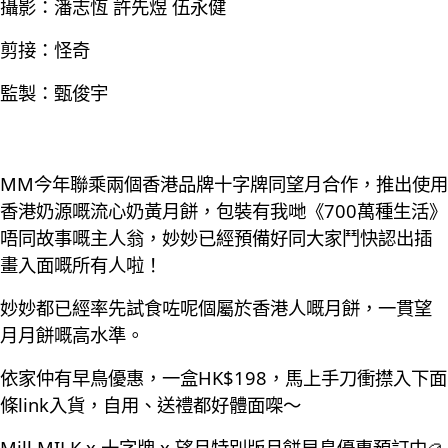
攝影：潘志恆 許先煜 伍永健
剪接：怪奇
監製：甄俊宇
MM今年聯乘兩個香港品牌十字牌同望月合作，推出使用
香港奶源嘅流心奶黃月餅，包裝有我哋《700萬種生活》
唔同故事嘅主人翁，妙妙已經預備好同大家鬥快認出插
畫入面嘅所有人啦！
妙妙都已經率先試食咗呢個屬於香港人嘅月餅，一貫望
月月餅嘅高水準。
依家仲有早鳥優惠，一盒HK$198，馬上手刀衝㩒入下面
條link入貨，自用、送禮都好體面㗎～
Mill MILK x 十字牌 x 望月特別版月餅早鳥優惠預訂中🥮