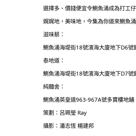
選擇多、價錢便宜令鰂魚涌成為打工仔
娓娓地，美味地，今集為你道來鰂魚涌
滋味蔡：
鰂魚涌海堤街18號濱海大廈地下D6號
泰地道：
鰂魚涌海堤街18號濱海大廈地下D7號
純麵舍：
鰂魚涌英皇道963-967A號多寶樓地舖
策劃：呂珮瑩 Ray
攝影：潘志恆 楊建邦