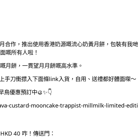
月合作，推出使用香港奶源嘅流心奶黃月餅，包裝有我哋
面嘅所有人啦！
嘅月餅，一貫望月月餅嘅高水準。
馬上手刀衝㩒入下面條link入貨，自用、送禮都好體面㗎～
月餅早鳥優惠預訂中🥮✨👇
va-custard-mooncake-trappist-millmilk-limited-editi
HKD 40 咋！傳送門：