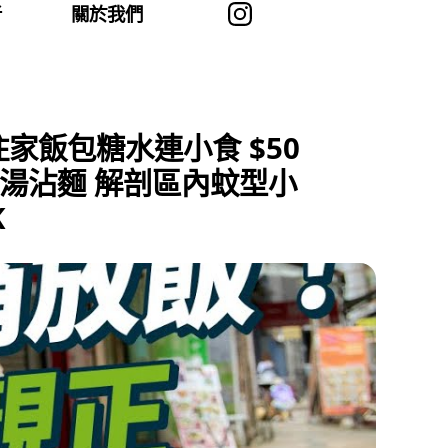
者
關於我們
家飯包糖水連小食 $50
清湯沾麵 解剖區內蚊型小
K