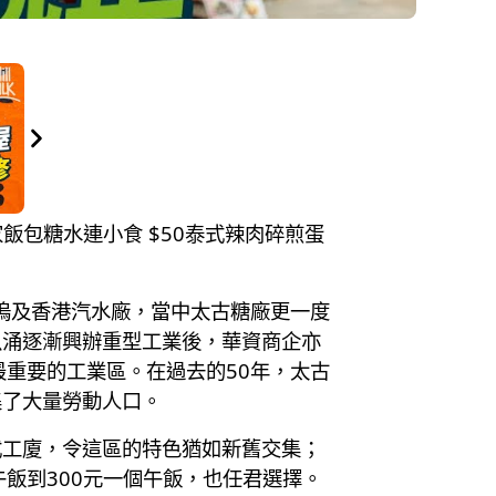
住家飯包糖水連小食 $50泰式辣肉碎煎蛋
塢及香港汽水廠，當中太古糖廠更一度
魚涌逐漸興辦重型工業後，華資商企亦
重要的工業區。在過去的50年，太古
集了大量勞動人口。
式工廈，令這區的特色猶如新舊交集；
飯到300元一個午飯，也任君選擇。