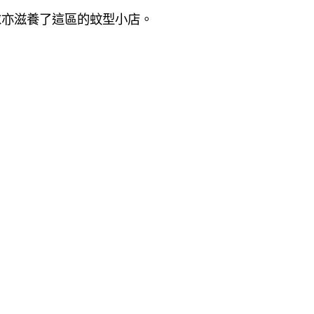
求亦滋養了這區的蚊型小店。