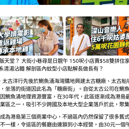
仔放飯天堂？ 大街小巷尋是日靚午 150呎小店賣$58雙拼
麗系清湯沾麵 解剖區內蚊型小店點解長做長有？
年，太古洋行先後於鰂魚涌海灣購地興建太古糖廠、太古船
，坐落的街道因此名為「糖廠街」。自從太古公司在鰂
因鰂魚涌地理資源豐富，在30年代，此區逐漸成為港島最
業區之一，吸引不少跨國及本地大型企業落戶於此，聚
成為港島第三個商業中心，不過區內仍然保留了很多舊
不一樣，令這區的餐廳由連鎖到小本經營，由30元一個午