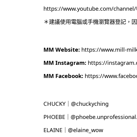
https://www.youtube.com/chann
＊建議使用電腦或手機瀏覽器登記，因為目
MM Website:
https://www.mill-mil
MM Instagram:
https://instagram
MM Facebook:
https://www.faceb
CHUCKY｜@chuckyching
PHOEBE｜@phoebe.unprofessional.
ELAINE｜@elaine_wow