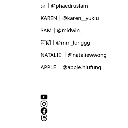
京｜@phaedruslam
KAREN｜@karen__yukiu
SAM｜@midwin_
阿朗｜@mm_longgg
NATALIE ｜@nataliewwong
APPLE ｜@apple.hiufung