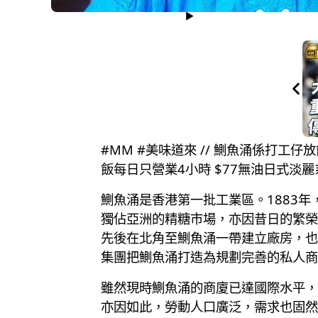
#MM #美味道來 // 鰂魚涌係打工
飯每日只營業4小時 $77無油日式淡
鰂魚涌是香港第一批工業區。1883
獨佔亞洲的精糖市場，亦因昔日的繁榮
先後在北角至鰂魚涌一帶建立廠房，也
集團把鰂魚涌打造為規劃完善的私人商
雖然現時鰂魚涌的商廈已達國際水平，
亦因如此，勞動人口廣泛，需求也固然