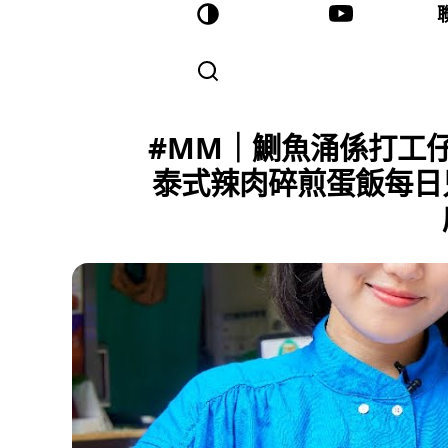
#MM｜鰂魚涌係打工仔
泰式辣肉碎煎蛋飯每日只