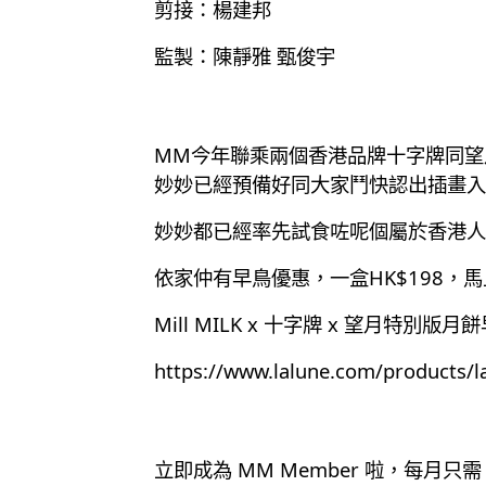
剪接：楊建邦
監製：陳靜雅 甄俊宇
MM今年聯乘兩個香港品牌十字牌同望
妙妙已經預備好同大家鬥快認出插畫入
妙妙都已經率先試食咗呢個屬於香港人
依家仲有早鳥優惠，一盒HK$198，
Mill MILK x 十字牌 x 望月特別版
https://www.lalune.com/products/la
立即成為 MM Member 啦，每月只需 