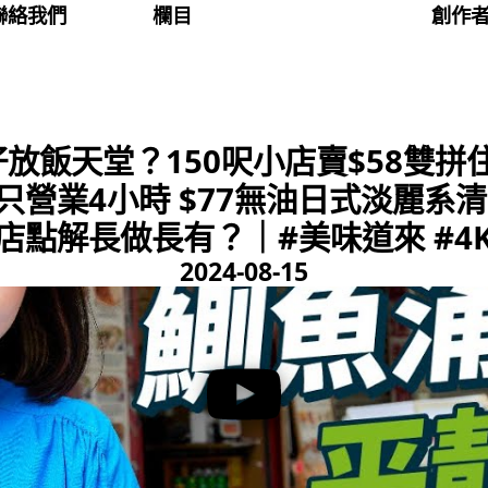
聯絡我們
欄目
創作
放飯天堂？150呎小店賣$58雙拼住
營業4小時 $77無油日式淡麗系
店點解長做長有？｜#美味道來 #4
2024-08-15