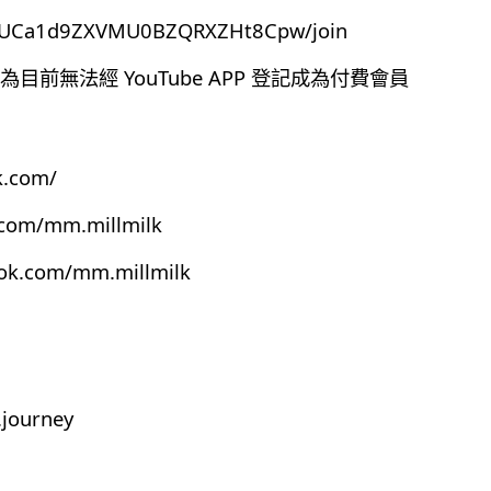
el/UCa1d9ZXVMU0BZQRXZHt8Cpw/join
前無法經 YouTube APP 登記成為付費會員
k.com/
.com/mm.millmilk
ook.com/mm.millmilk
journey