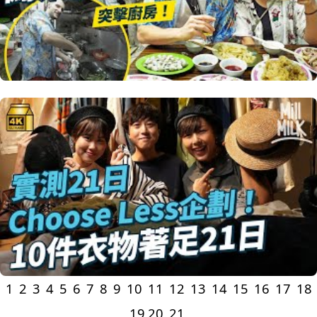
1
2
3
4
5
6
7
8
9
10
11
12
13
14
15
16
17
18
19
20
21