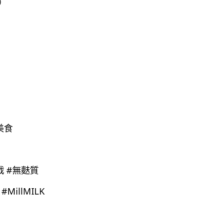
休）
美食
戟 #無麩質
MillMILK