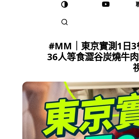
#MM｜東京實測1日3
36人等食澀谷炭燒牛肉