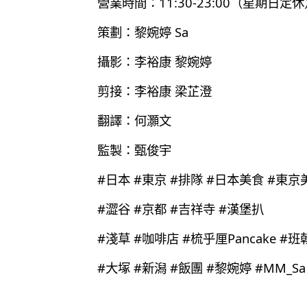
營業時間：11:30-23:00（星期日定
策劃：黎婉婷 Sa
攝影：李裕康 黎婉婷
剪接：李裕康 梁芷澄
翻譯：何灝文
監製：甄俊宇
#日本 #東京 #排隊 #日本美食 #東京
#澀谷 #京都 #吉祥寺 #漢堡扒
#淺草 #咖啡店 #梳乎厘Pancake #班
#大塚 #新潟 #飯團 #黎婉婷 #MM_Sa #