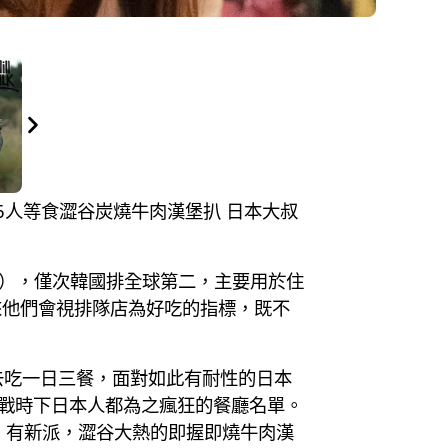
排36人等食澀谷炭燒牛肉漢堡扒 日本大叔
港元），僅次韓國排全球第二，主要用於住
來他們會視排隊店為好吃的指標，既不
去吃一日三餐，面對如此有耐性的日本
起挑戰時下日本人都為之瘋狂的餐廳名單。
；有新派，澀谷大熱的即握即燒牛肉漢