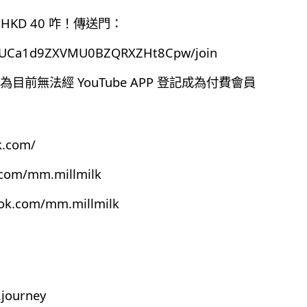
HKD 40 咋！傳送門：
el/UCa1d9ZXVMU0BZQRXZHt8Cpw/join
前無法經 YouTube APP 登記成為付費會員
k.com/
.com/mm.millmilk
ook.com/mm.millmilk
journey