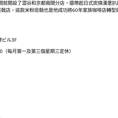
間就開設了澀谷和京都兩間分店，還帶起日式炭燒漢堡扒
班戟店，這款米粉班戟也是他成功將60年家族咖啡店轉型
津ビル3F
-21:00（每月第一及第三個星期三定休）