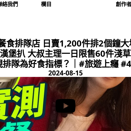
聯絡我們
欄目
創作
餐食排隊店 日賣1,200件排2個鐘
漢堡扒 大叔主理一日限售60件淺
視排隊為好食指標？｜#旅遊上癮 #4
2024-08-15