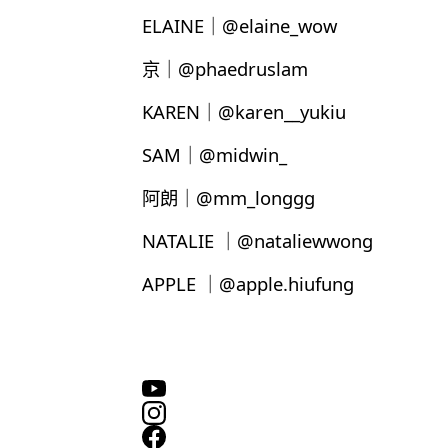
ELAINE｜@elaine_wow
京｜@phaedruslam
KAREN｜@karen__yukiu
SAM｜@midwin_
阿朗｜@mm_longgg
NATALIE ｜@nataliewwong
APPLE ｜@apple.hiufung