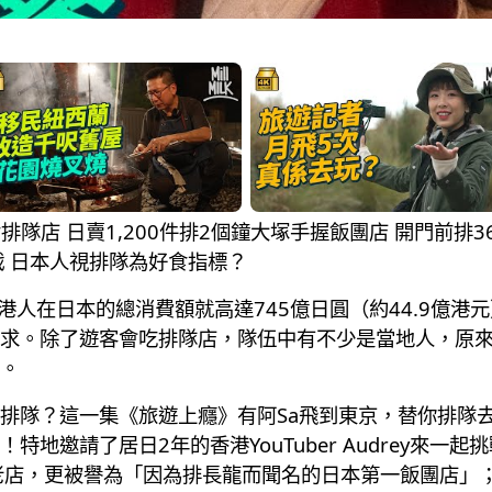
餐食排隊店 日賣1,200件排2個鐘大塚手握飯團店 開門前
戟 日本人視排隊為好食指標？
港人在日本的總消費額就高達745億日圓（約44.9億
求。除了遊客會吃排隊店，隊伍中有不少是當地人，原
。
排隊？這一集《旅遊上癮》有阿Sa飛到東京，替你排隊
地邀請了居日2年的香港YouTuber Audrey來一
老店，更被譽為「因為排長龍而聞名的日本第一飯團店」