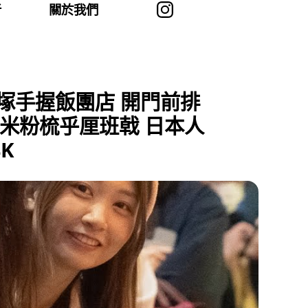
者
關於我們
大塚手握飯團店 開門前排
草米粉梳乎厘班戟 日本人
K