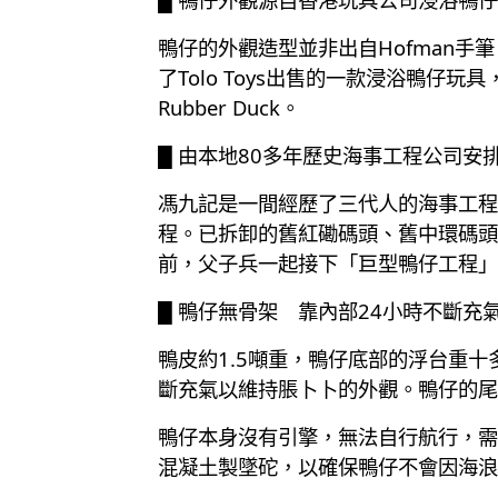
鴨仔的外觀造型並非出自Hofman手筆
了Tolo Toys出售的一款浸浴鴨仔玩具
Rubber Duck。
█ 由本地80多年歷史海事工程公司安
馮九記是一間經歷了三代人的海事工程
程。已拆卸的舊紅磡碼頭、舊中環碼頭、
前，父子兵一起接下「巨型鴨仔工程」
█ 鴨仔無骨架 靠內部24小時不斷充
鴨皮約1.5噸重，鴨仔底部的浮台重
斷充氣以維持脹卜卜的外觀。鴨仔的尾
鴨仔本身沒有引擎，無法自行航行，需
混凝土製墜砣，以確保鴨仔不會因海浪