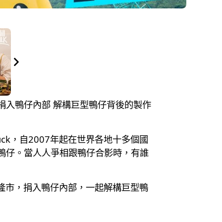
氣 / 捐入鴨仔內部 解構巨型鴨仔背後的製作
 Duck，自2007年起在世界各地十多個國
觀看鴨仔。當人人爭相跟鴨仔合影時，有誰
基隆市，捐入鴨仔內部，一起解構巨型鴨