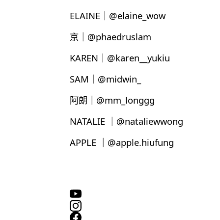
ELAINE｜@elaine_wow
京｜@phaedruslam
KAREN｜@karen__yukiu
SAM｜@midwin_
阿朗｜@mm_longgg
NATALIE ｜@nataliewwong
APPLE ｜@apple.hiufung