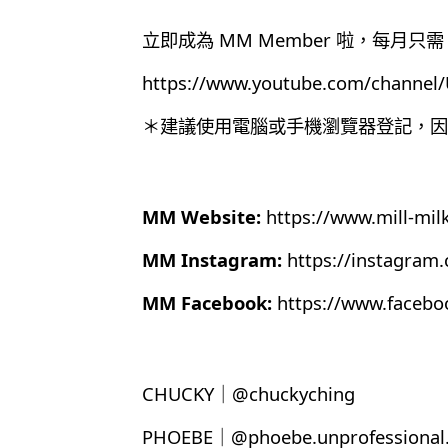
立即成為 MM Member 啦，每月只需 
https://www.youtube.com/chann
＊建議使用電腦或手機瀏覽器登記，因為目
MM Website:
https://www.mill-mil
MM Instagram:
https://instagram
MM Facebook:
https://www.faceb
CHUCKY｜@chuckyching
PHOEBE｜@phoebe.unprofessional.