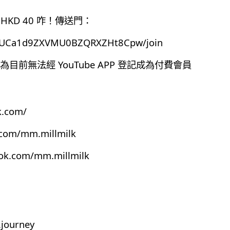
HKD 40 咋！傳送門：
el/UCa1d9ZXVMU0BZQRXZHt8Cpw/join
前無法經 YouTube APP 登記成為付費會員
k.com/
.com/mm.millmilk
ook.com/mm.millmilk
journey