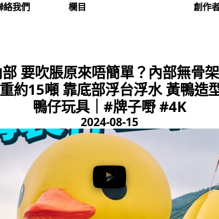
聯絡我們
欄目
創作
部 要吹脹原來唔簡單？內部無骨架
重約15噸 靠底部浮台浮水 黃鴨
鴨仔玩具｜#牌子嘢 #4K
2024-08-15