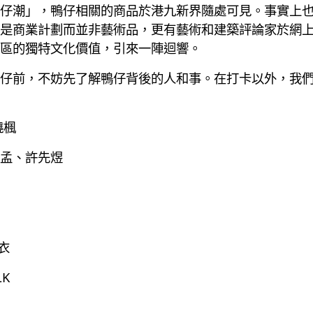
仔潮」，鴨仔相關的商品於港九新界隨處可見。事實上
商業計劃而並非藝術品，更有藝術和建築評論家於網上批評R
區的獨特文化價值，引來一陣迴響。
仔前，不妨先了解鴨仔背後的人和事。在打卡以外，我
曉楓
孟、許先煜
青衣
LK