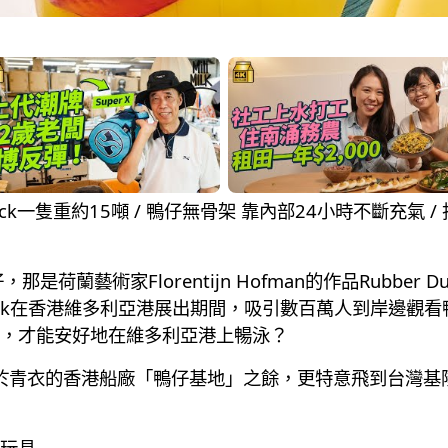
r Duck一隻重約15噸 / 鴨仔無骨架 靠內部24小時不斷充
荷蘭藝術家Florentijn Hofman的作品Rubber
r Duck在香港維多利亞港展出期間，吸引數百萬人到岸邊
，才能安好地在維多利亞港上暢泳？
進入位於青衣的香港船廠「鴨仔基地」之餘，更特意飛到台灣
仔玩具