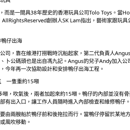
，而是一間具38年歷史的香港玩具公司Tolo Toys。當
，AllRightsReserved創辦人SK Lam指出，藝術
排鴨仔出海
公司，靠在維港打撈戰時沉船起家，第二代負責人Angu
卜公碼頭也是出自馮九記。Angus的兒子Andy加入
，今年再一次協助設計和安排鴨仔出海工程。
氣 一隻重約15噸
十多噸，吹氣後，兩者加起來約15噸。鴨仔的內部並沒有骨
部有出入口，讓工作人員隨時進入內部檢查和維修鴨仔
要由兩艘船於鴨仔前和後拖拉而行。當鴨仔停留於某地
或風吹移動。