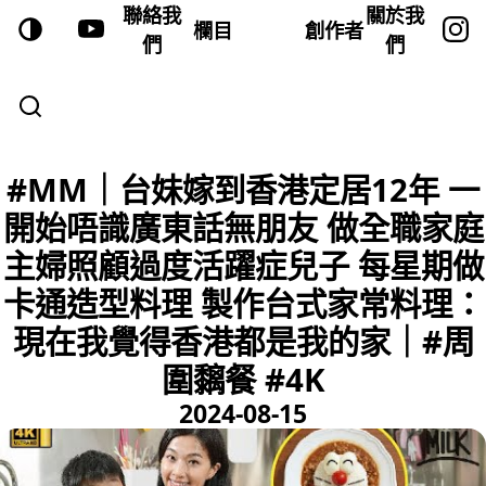
聯絡我
關於我
欄目
創作者
們
們
#MM｜台妹嫁到香港定居12年 一
開始唔識廣東話無朋友 做全職家庭
主婦照顧過度活躍症兒子 每星期做
卡通造型料理 製作台式家常料理：
現在我覺得香港都是我的家｜#周
圍黐餐 #4K
2024-08-15