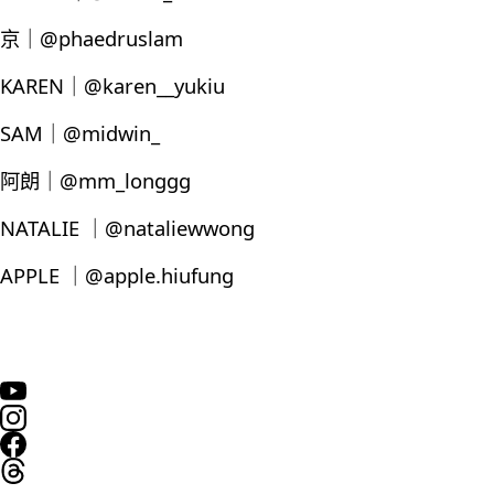
京｜@phaedruslam
KAREN｜@karen__yukiu
SAM｜@midwin_
阿朗｜@mm_longgg
NATALIE ｜@nataliewwong
APPLE ｜@apple.hiufung