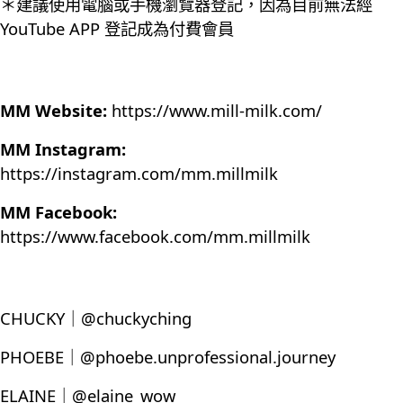
＊建議使用電腦或手機瀏覽器登記，因為目前無法經
YouTube APP 登記成為付費會員
MM Website:
https://www.mill-milk.com/
MM Instagram:
https://instagram.com/mm.millmilk
MM Facebook:
https://www.facebook.com/mm.millmilk
CHUCKY｜@chuckyching
PHOEBE｜@phoebe.unprofessional.journey
ELAINE｜@elaine_wow