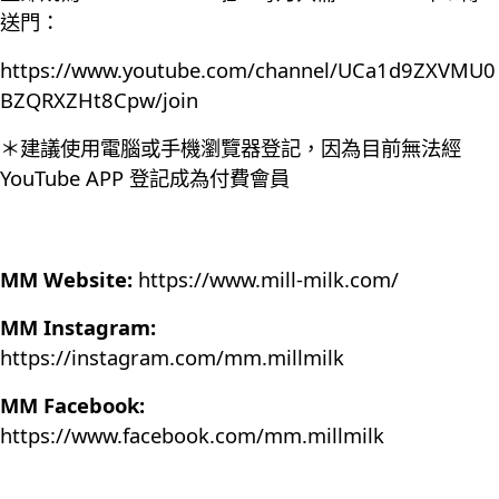
送門：
https://www.youtube.com/channel/UCa1d9ZXVMU0
BZQRXZHt8Cpw/join
＊建議使用電腦或手機瀏覽器登記，因為目前無法經
YouTube APP 登記成為付費會員
MM Website:
https://www.mill-milk.com/
MM Instagram:
https://instagram.com/mm.millmilk
MM Facebook:
https://www.facebook.com/mm.millmilk