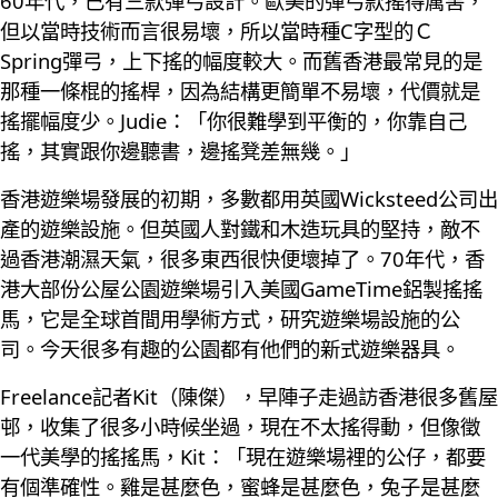
60年代，已有三款彈弓設計。歐美的彈弓款搖得厲害，
但以當時技術而言很易壞，所以當時種C字型的Ｃ
Spring彈弓，上下搖的幅度較大。而舊香港最常見的是
那種一條棍的搖桿，因為結構更簡單不易壞，代價就是
搖擺幅度少。Judie：「你很難學到平衡的，你靠自己
搖，其實跟你邊聽書，邊搖凳差無幾。」
香港遊樂場發展的初期，多數都用英國Wicksteed公司出
產的遊樂設施。但英國人對鐵和木造玩具的堅持，敵不
過香港潮濕天氣，很多東西很快便壞掉了。70年代，香
港大部份公屋公園遊樂場引入美國GameTime鋁製搖搖
馬，它是全球首間用學術方式，研究遊樂場設施的公
司。今天很多有趣的公園都有他們的新式遊樂器具。
Freelance記者Kit（陳傑），早陣子走過訪香港很多舊屋
邨，收集了很多小時候坐過，現在不太搖得動，但像徵
一代美學的搖搖馬，Kit：「現在遊樂場裡的公仔，都要
有個準確性。雞是甚麼色，蜜蜂是甚麼色，兔子是甚麼