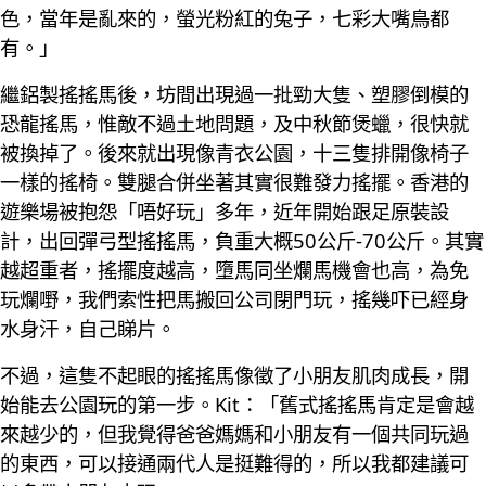
色，當年是亂來的，螢光粉紅的兔子，七彩大嘴鳥都
有。」
繼鋁製搖搖馬後，坊間出現過一批勁大隻、塑膠倒模的
恐龍搖馬，惟敵不過土地問題，及中秋節煲蠟，很快就
被換掉了。後來就出現像青衣公園，十三隻排開像椅子
一樣的搖椅。雙腿合併坐著其實很難發力搖擺。香港的
遊樂場被抱怨「唔好玩」多年，近年開始跟足原裝設
計，出回彈弓型搖搖馬，負重大概50公斤-70公斤。其實
越超重者，搖擺度越高，墮馬同坐爛馬機會也高，為免
玩爛嘢，我們索性把馬搬回公司閉門玩，搖幾吓已經身
水身汗，自己睇片。
不過，這隻不起眼的搖搖馬像徵了小朋友肌肉成長，開
始能去公園玩的第一步。Kit：「舊式搖搖馬肯定是會越
來越少的，但我覺得爸爸媽媽和小朋友有一個共同玩過
的東西，可以接通兩代人是挺難得的，所以我都建議可