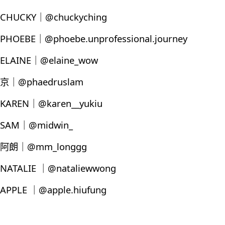
CHUCKY｜@chuckyching
PHOEBE｜@phoebe.unprofessional.journey
ELAINE｜@elaine_wow
京｜@phaedruslam
KAREN｜@karen__yukiu
SAM｜@midwin_
阿朗｜@mm_longgg
NATALIE ｜@nataliewwong
APPLE ｜@apple.hiufung