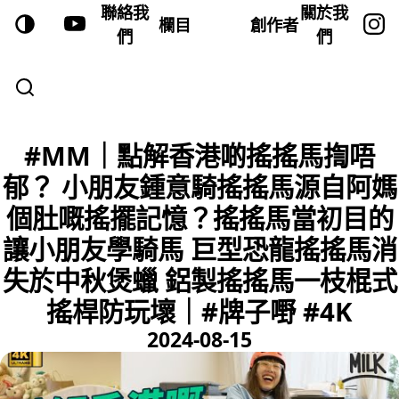
聯絡我
關於我
欄目
創作者
們
們
#MM｜點解香港啲搖搖馬揈唔
郁？ 小朋友鍾意騎搖搖馬源自阿媽
個肚嘅搖擺記憶？搖搖馬當初目的
讓小朋友學騎馬 巨型恐龍搖搖馬消
失於中秋煲蠟 鋁製搖搖馬一枝棍式
搖桿防玩壞｜#牌子嘢 #4K
2024-08-15