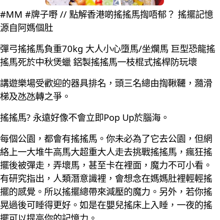
#MM #牌子嘢 // 點解香港啲搖搖馬揈唔郁？ 搖擺記憶
源自阿媽個肚
彈弓搖搖馬負重70kg 大人小心墮馬/坐爛馬 巨型恐龍搖
搖馬死於中秋煲蠟 鋁製搖搖馬一枝棍式搖桿防玩壞
講遊樂場受歡迎的器具排名，頭三名總由揈鞦韆，瀡滑
梯及氹氹轉之爭。
搖搖馬? 永遠好像不會立即Pop Up於腦海。
每個公園，都會有搖搖馬。你未必為了它去公園，但網
絡上一大堆牛高馬大超重大人走去挑戰搖搖馬，瘋狂搖
擺後被彈走，弄壞馬，甚至卡在裡面，魔力不可小看。
有研究指出，人類潛意識裡，會想念在媽媽肚裡輕輕搖
擺的感覺。所以搖擺總帶來減壓的魔力。另外，若你搖
晃過後可睡得更好。如是在嬰兒搖床上入睡，一夜的搖
擺可以提高你的記憶力。