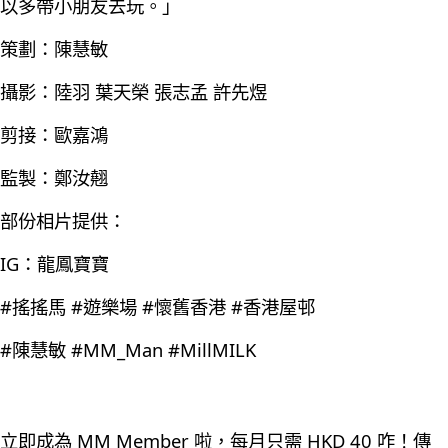
以多帶小朋友去玩。」
策劃：陳慧敏
攝影：陸羽 葉天榮 張志孟 許先煜
剪接：歐嘉鴻
監製：鄭汝翹
部份相片提供：
IG：龍鳳寶寶
#搖搖馬 #遊樂場 #懷舊香港 #香港屋邨
#陳慧敏 #MM_Man #MillMILK
立即成為 MM Member 啦，每月只需 HKD 40 咋！傳