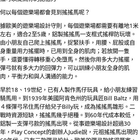
何以每個遊樂場都會見到搖搖馬呢？
據歐美的遊樂場設計守則，每個遊樂場都需要有離地1米
左右，適合2至5歲，鋁製搖搖馬一支棍式搖桿防玩壞。
由小朋友自己爬上搖搖馬，捉緊扶手，用腰、屁股或自
身重量用力搖擺時，已用到全身的肌肉；若放開一隻
手，還要懂得轉移重心免墮馬。然後你用多大力搖擺，
彈弓就有多大力的回彈力，可以訓練小朋友全身的肌
肉，平衡力和與人溝通的能力。
早於18、19世紀，已有人製作馬仔玩具，給小朋友練習
騎馬用。到1939年美國阿肯色州的玩具匠Bill Baltz，用
４條彈弓吊住馬仔給兒子Billy玩，成為搖搖馬雛形。二
戰時資源短缺，搖搖馬幾乎絕種。到60年代成本較低，
鋁製一支彈弓款的搖馬出現。從事遊樂場設計超過30
年，Play Concept的創辦人Judie說，元祖搖搖馬出現的