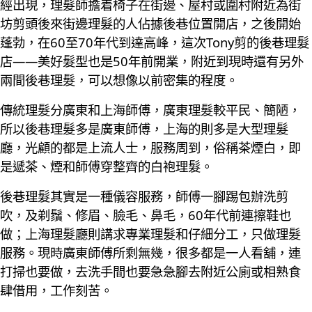
經出現，理髮師擔着椅子在街邊、屋村或圍村附近為街
坊剪頭後來街邊理髮的人佔據後巷位置開店，之後開始
蓬勃，在60至70年代到達高峰，這次Tony剪的後巷理髮
店——美好髮型也是50年前開業，附近到現時還有另外
兩間後巷理髮，可以想像以前密集的程度。
傳統理髮分廣東和上海師傅，廣東理髮較平民、簡陋，
所以後巷理髮多是廣東師傅，上海的則多是大型理髮
廳，光顧的都是上流人士，服務周到，俗稱茶煙白，即
是遞茶、煙和師傅穿整齊的白袍理髮。
後巷理髮其實是一種儀容服務，師傅一腳踢包辦洗剪
吹，及剃鬚、修眉、臉毛、鼻毛，60年代前連擦鞋也
做；上海理髮廳則講求專業理髮和仔細分工，只做理髮
服務。現時廣東師傅所剩無幾，很多都是一人看舖，連
打掃也要做，去洗手間也要急急腳去附近公廁或相熟食
肆借用，工作刻苦。