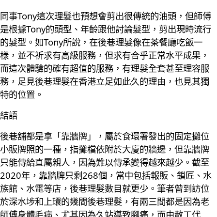
同事Tony這次理髮也預想會剪出很傳統的油頭，但師傅
是根據Tony的頭型、年齡跟他討論髮型，剪出現時流行
的髮型。如Tony所說，在後巷理髮像在茶餐廳吃飯一
樣，並不祈求有高級服務，但求有合乎正常水平成果，
而這次體驗的確有超值的服務，有理髮全套甚至理容服
務，足見後巷理髮在香港立足如此久的理由，也見其獨
特的位置。
結語
後巷舖都是拿「靠牆牌」，屬於食環署發出的固定攤位
小販牌照的一種，指攤檔依附於大廈的牆邊，但靠牆牌
只能傳給直屬親人，因為難以傳承變得越來越少。截至
2020年，靠牆牌只剩268個，當中包括報販、鎖匠、水
族館、水電等店，後巷理髮數目就更少。筆者曾到訪位
於深水埗和上環的幾間後巷理髮，有兩三間都是因為老
師傅身體毛病、尤其因為久站導致腳痛，而由散工代