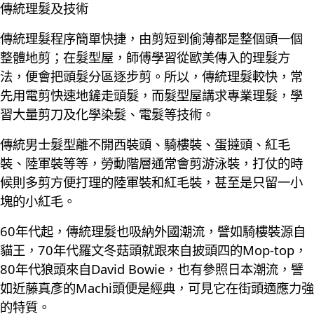
傳統理髮及技術
傳統理髮程序簡單快捷，由剪短到偷薄都是整個頭一個
整體地剪；在髮型屋，師傅學習從歐美傳入的理髮方
法，便會把頭髮分區逐步剪。所以，傳統理髮較快，常
先用電剪快速地鏟走頭髮，而髮型屋講求專業理髮，學
習大量剪刀及化學染髮、電髮等技術。
傳統男士髮型離不開西裝頭、騎樓裝、蛋撻頭、紅毛
裝、陸軍裝等等，勞動階層通常會剪游泳裝，打仗的時
候則多剪方便打理的陸軍裝和紅毛裝，甚至是只留一小
塊的小紅毛。
60年代起，傳統理髮也吸納外國潮流，譬如騎樓裝源自
貓王，70年代羅文冬菇頭就跟來自披頭四的Mop-top，
80年代狼頭來自David Bowie，也有參照日本潮流，譬
如近藤真彥的Machi頭便是經典，可見它在街頭適應力強
的特質。