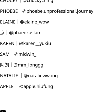
CHUCKY｜@chuckyching
PHOEBE｜@phoebe.unprofessional.journey
ELAINE｜@elaine_wow
京｜@phaedruslam
KAREN｜@karen__yukiu
SAM｜@midwin_
阿朗｜@mm_longgg
NATALIE ｜@nataliewwong
APPLE ｜@apple.hiufung