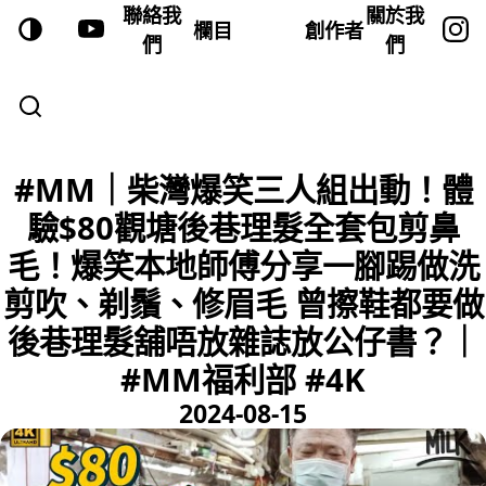
聯絡我
關於我
欄目
創作者
們
們
#MM｜柴灣爆笑三人組出動！體
驗$80觀塘後巷理髮全套包剪鼻
毛！爆笑本地師傅分享一腳踢做洗
剪吹、剃鬚、修眉毛 曾擦鞋都要做
後巷理髮舖唔放雜誌放公仔書？｜
#MM福利部 #4K
2024-08-15