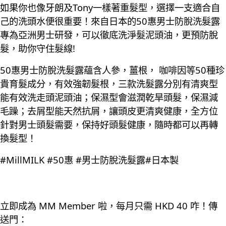
如果你也像牙朗及Tony一樣著重髮型，選擇一支適合自
己的洗頭水便很重要！來自日本的50惠男士防脫洗髮露
專為亞洲男士研發，可以徹底洗淨髮泥頭油，更預防脫
髮，助你守住髮線!
50惠男士防脫洗髮露蘊含人參，薑根， 咖啡因等50種珍
貴育髮成分，有效強韌髮根，三款洗髮露分別有清爽型
能有效洗走頭泥頭油；保濕型會滋潤乾旱頭髮，保濕減
毛躁；去屑型能天然抗屑，讓頭皮更清爽健康，全方位
針對男士頭髮需要，保持好頭髮健康，隨時都可以再轉
換髮型！
#MillMILK #50惠 #男士防脫洗髮露#日本製
立即成為 MM Member 啦，每月只需 HKD 40 咋！傳
送門：