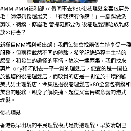
#MM #MM福利部 // 帶同事去$80後巷理髮全套包剪鼻
毛！師傅剃鬚超爆笑：「有我講冇你講！」一腳踢做洗
剪吹、剃鬚、修眉毛 曾擦鞋都要做 後巷理髮舖唔放雜誌
放公仔書？
新欄目MM福利部出爐！我們每集會找兩個主持享受一種
服務，但兩種截然不同的體驗，希望記錄過程中主持的
感受，和發生的趣怪的事情。這次一連兩集，我們找來
剪片Tony和阿朗去一平一貴的理髮店，便宜的是一間位
於觀塘的後巷理髮店，而較貴的店是一間位於中環的歐
美式男士理髮店。今集透過後巷理髮店$80全套包剃鬚和
美容的服務，親身了解快捷、超值又富傳統意義的港式
理髮。
後巷理髮
香港最早出現的平民理髮模式是街邊理髮，早於清朝已