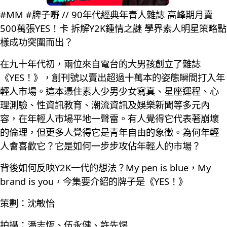
#MM #牌子嘢 // 90年代經典年青人雜誌 高峰期月賣
500萬張YES！卡 拆解Y2K鍾情之謎 學界素人明星策略點
樣成功突圍而出？
在九十年代初，兩位來自電台的大男孩創立了雜誌
《YES！》，創刊號以賣出超過十萬本的姿態瞬間打入年
輕人市場。這本憑住素人少男少女寫真、星座運程、心
理測驗、性資訊教育、潮流資訊及娛樂新聞等多元內
容，在年輕人市場平地一聲雷。有人覺得它代表著崩壞
的倫理，但更多人覺得它是青年自由的象徵。為何年輕
人會喜歡它？它是如何一步步攻佔年輕人的市場？
背後如何反映Y2K一代的想法？My pen is blue，My
brand is you，今集要介紹的牌子是《YES！》
策劃：沈敏怡
拍攝：潘志恆、伍永健、許先煜