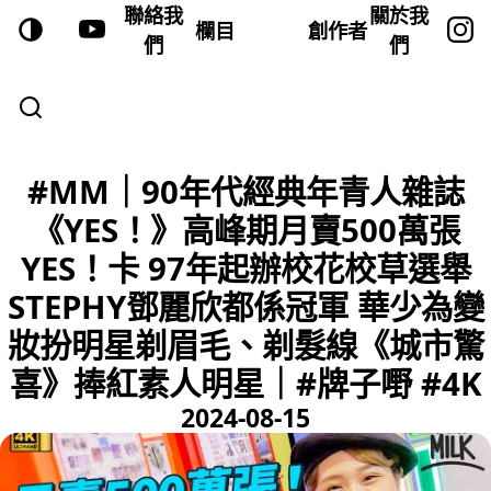
聯絡我
關於我
欄目
創作者
們
們
#MM｜90年代經典年青人雜誌
《YES！》高峰期月賣500萬張
YES！卡 97年起辦校花校草選舉
STEPHY鄧麗欣都係冠軍 華少為變
妝扮明星剃眉毛、剃髮線《城市驚
喜》捧紅素人明星｜#牌子嘢 #4K
2024-08-15