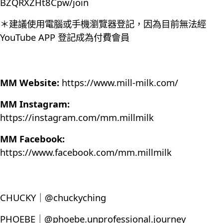
BZQRXZHt8Cpw/join
＊建議使用電腦或手機瀏覽器登記，因為目前無法經
YouTube APP 登記成為付費會員
MM Website:
https://www.mill-milk.com/
MM Instagram:
https://instagram.com/mm.millmilk
MM Facebook:
https://www.facebook.com/mm.millmilk
CHUCKY｜@chuckyching
PHOEBE｜@phoebe.unprofessional.journey