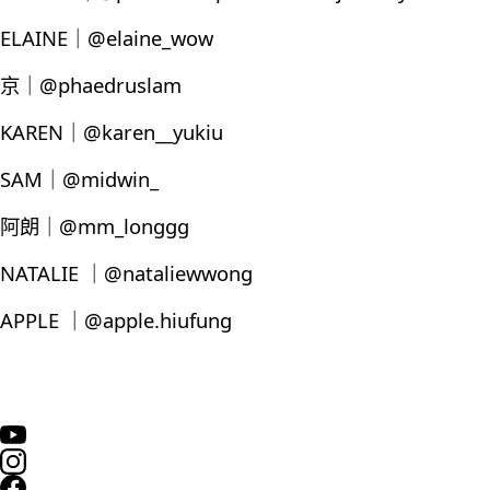
ELAINE｜@elaine_wow
京｜@phaedruslam
KAREN｜@karen__yukiu
SAM｜@midwin_
阿朗｜@mm_longgg
NATALIE ｜@nataliewwong
APPLE ｜@apple.hiufung