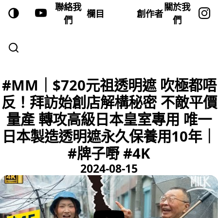
聯絡我
關於我
欄目
創作者
們
們
#MM｜$720元祖透明遮 吹極都唔
反！拜訪始創店解構秘密 不敵平價
量產 轉攻高級日本皇室專用 唯一
日本製造透明遮永久保養用10年｜
#牌子嘢 #4K
2024-08-15