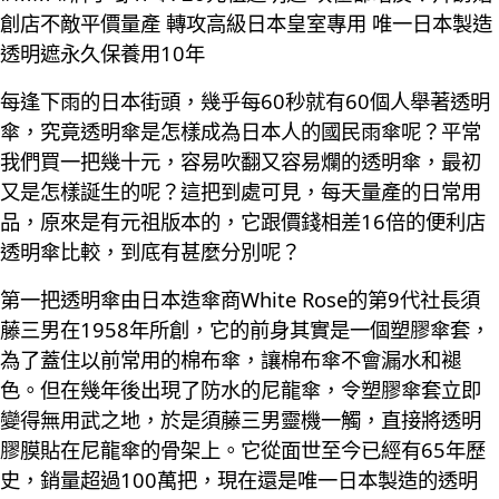
創店不敵平價量產 轉攻高級日本皇室專用 唯一日本製造
透明遮永久保養用10年
每逢下雨的日本街頭，幾乎每60秒就有60個人舉著透明
傘，究竟透明傘是怎樣成為日本人的國民雨傘呢？平常
我們買一把幾十元，容易吹翻又容易爛的透明傘，最初
又是怎樣誕生的呢？這把到處可見，每天量產的日常用
品，原來是有元祖版本的，它跟價錢相差16倍的便利店
透明傘比較，到底有甚麼分別呢？
第一把透明傘由日本造傘商White Rose的第9代社長須
藤三男在1958年所創，它的前身其實是一個塑膠傘套，
為了蓋住以前常用的棉布傘，讓棉布傘不會漏水和褪
色。但在幾年後出現了防水的尼龍傘，令塑膠傘套立即
變得無用武之地，於是須藤三男靈機一觸，直接將透明
膠膜貼在尼龍傘的骨架上。它從面世至今已經有65年歷
史，銷量超過100萬把，現在還是唯一日本製造的透明