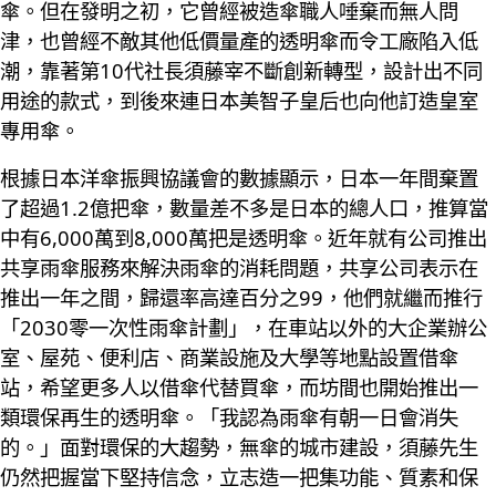
傘。但在發明之初，它曾經被造傘職人唾棄而無人問
津，也曾經不敵其他低價量產的透明傘而令工廠陷入低
潮，靠著第10代社長須藤宰不斷創新轉型，設計出不同
用途的款式，到後來連日本美智子皇后也向他訂造皇室
專用傘。
根據日本洋傘振興協議會的數據顯示，日本一年間棄置
了超過1.2億把傘，數量差不多是日本的總人口，推算當
中有6,000萬到8,000萬把是透明傘。近年就有公司推出
共享雨傘服務來解決雨傘的消耗問題，共享公司表示在
推出一年之間，歸還率高達百分之99，他們就繼而推行
「2030零一次性雨傘計劃」，在車站以外的大企業辦公
室、屋苑、便利店、商業設施及大學等地點設置借傘
站，希望更多人以借傘代替買傘，而坊間也開始推出一
類環保再生的透明傘。「我認為雨傘有朝一日會消失
的。」面對環保的大趨勢，無傘的城市建設，須藤先生
仍然把握當下堅持信念，立志造一把集功能、質素和保