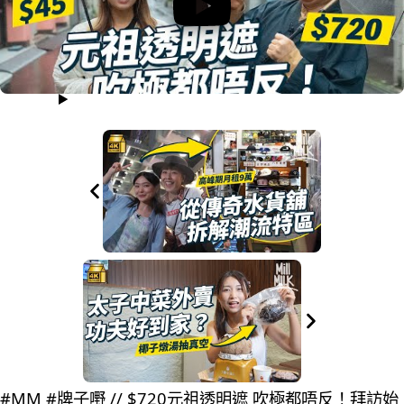
#MM #牌子嘢 // $720元祖透明遮 吹極都唔反！拜訪始