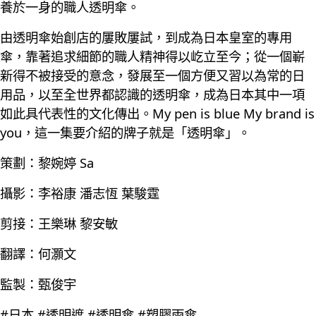
養於一身的職人透明傘。
由透明傘始創店的屢敗屢試，到成為日本皇室的專用
傘，靠著追求細節的職人精神得以屹立至今；從一個嶄
新得不被接受的意念，發展至一個方便又習以為常的日
用品，以至全世界都認識的透明傘，成為日本其中一項
如此具代表性的文化傳出。My pen is blue My brand is
you，這一集要介紹的牌子就是「透明傘」。
策劃：黎婉婷 Sa
攝影：李裕康 潘志恆 葉駿霆
剪接：王樂琳 黎安敏
翻譯：何灝文
監製：甄俊宇
#日本 #透明遮 #透明傘 #塑膠雨傘