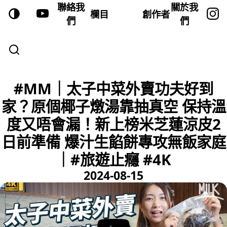
聯絡我
關於我
欄目
創作者
們
們
#MM｜太子中菜外賣功夫好到
家？原個椰子燉湯靠抽真空 保持溫
度又唔會漏！新上榜米芝蓮涼皮2
日前準備 爆汁生餡餅專攻無飯家庭
｜#旅遊止癮 #4K
2024-08-15