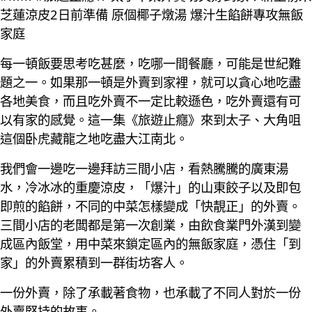
芝蓮涼皮2日前準備 原個椰子燉湯 爆汁生餡餅專攻無飯
家庭
每一頓飯要思考吃甚麼，吃哪一間餐廳，可能是世紀難
題之一。如果那一頓是外賣到家裡，就可以貪心地吃盡
各地美食，而且吃外賣不一定比較遜色，吃外賣還有可
以有家的感覺。這一集《旅遊止癮》來到太子、大角咀
這個卧虎藏龍之地吃盡大江南北。
我們會一邊吃一邊拜訪三間小店，看熱騰騰的廣東湯
水，冷冰冰的重慶涼皮，「爆汁」的山東餃子以及即包
即煎的餡餅，不同的中菜怎樣變成「快靚正」的外賣。
三間小店的老闆都是第一次創業，由飲食業門外漢到變
成區內飯堂，用中菜來鎖定區內的無飯家庭，憑住「到
家」的外賣累積到一群街坊客人。
一份外賣，除了承載著食物，也承載了不同人對於一份
外賣堅持的故事。