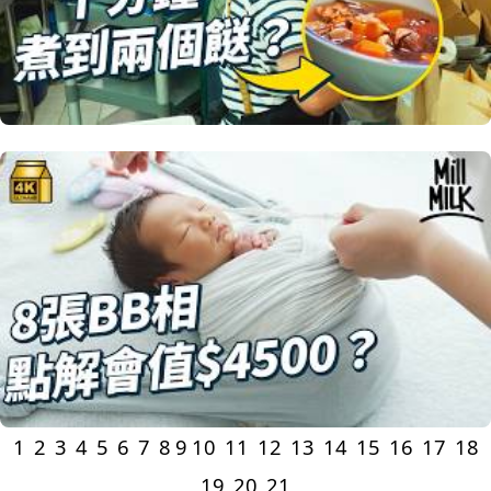
1
2
3
4
5
6
7
8
9
10
11
12
13
14
15
16
17
18
19
20
21