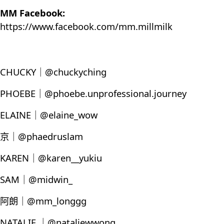
MM Facebook:
https://www.facebook.com/mm.millmilk
CHUCKY｜@chuckyching
PHOEBE｜@phoebe.unprofessional.journey
ELAINE｜@elaine_wow
京｜@phaedruslam
KAREN｜@karen__yukiu
SAM｜@midwin_
阿朗｜@mm_longgg
NATALIE ｜@nataliewwong