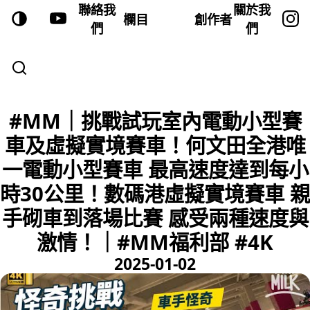
聯絡我
關於我
欄目
創作者
們
們
#MM｜挑戰試玩室內電動小型賽
車及虛擬實境賽車！何文田全港唯
一電動小型賽車 最高速度達到每小
時30公里！數碼港虛擬實境賽車 親
手砌車到落場比賽 感受兩種速度與
激情！｜#MM福利部 #4K
2025-01-02