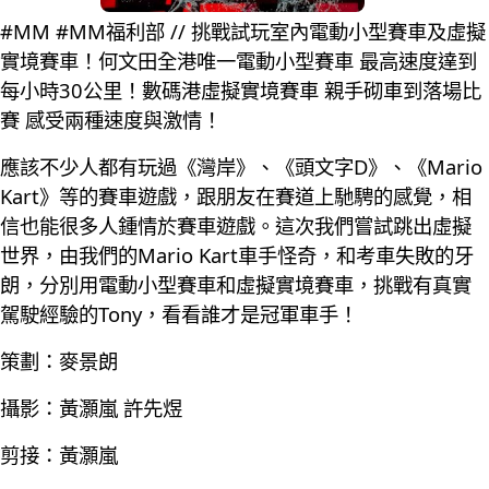
#MM #MM福利部 // 挑戰試玩室內電動小型賽車及虛擬
實境賽車！何文田全港唯一電動小型賽車 最高速度達到
每小時30公里！數碼港虛擬實境賽車 親手砌車到落場比
賽 感受兩種速度與激情！
應該不少人都有玩過《灣岸》、《頭文字D》、《Mario
Kart》等的賽車遊戲，跟朋友在賽道上馳騁的感覺，相
信也能很多人鍾情於賽車遊戲。這次我們嘗試跳出虛擬
世界，由我們的Mario Kart車手怪奇，和考車失敗的牙
朗，分別用電動小型賽車和虛擬實境賽車，挑戰有真實
駕駛經驗的Tony，看看誰才是冠軍車手！
策劃：麥景朗
攝影：黃灝嵐 許先煜
剪接：黃灝嵐