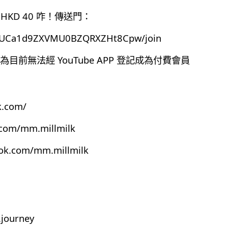
HKD 40 咋！傳送門：
el/UCa1d9ZXVMU0BZQRXZHt8Cpw/join
前無法經 YouTube APP 登記成為付費會員
k.com/
.com/mm.millmilk
ook.com/mm.millmilk
journey