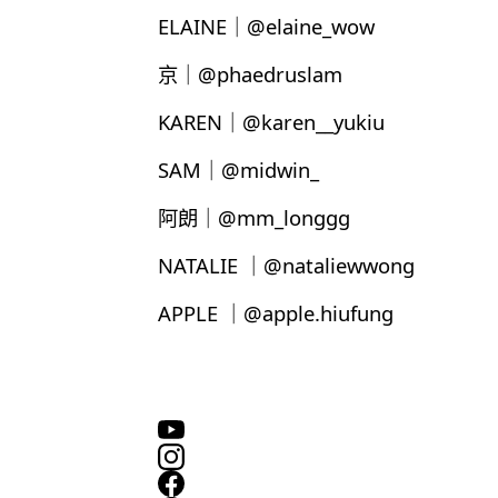
ELAINE｜@elaine_wow
京｜@phaedruslam
KAREN｜@karen__yukiu
SAM｜@midwin_
阿朗｜@mm_longgg
NATALIE ｜@nataliewwong
APPLE ｜@apple.hiufung