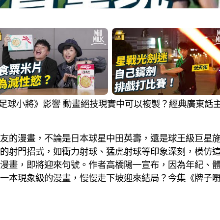
曾受《足球小將》影響 動畫絕技現實中可以複製？經典廣東
友的漫畫，不論是日本球星中田英壽，還是球王級巨星
的射門招式，如衝力射球、猛虎射球等印象深刻，模仿
漫畫，即將迎來句號。作者高橋陽一宣布，因為年紀、
一本現象級的漫畫，慢慢走下坡迎來結局？今集《牌子嘢