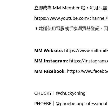
立即成為 MM Member 啦，每月只需 
https://www.youtube.com/chann
＊建議使用電腦或手機瀏覽器登記，因為目
MM Website:
https://www.mill-mil
MM Instagram:
https://instagram
MM Facebook:
https://www.faceb
CHUCKY｜@chuckyching
PHOEBE｜@phoebe.unprofessional.