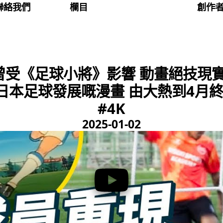
聯絡我們
欄目
創作
曾受《足球小將》影響 動畫絕技現
日本足球發展嘅漫畫 由大熱到4月
#4K
2025-01-02