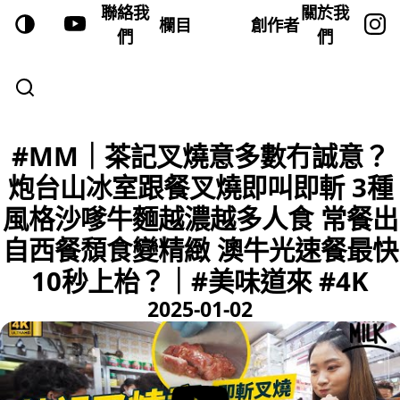
聯絡我
關於我
欄目
創作者
們
們
#MM｜茶記叉燒意多數冇誠意？
炮台山冰室跟餐叉燒即叫即斬 3種
風格沙嗲牛麵越濃越多人食 常餐出
自西餐頹食變精緻 澳牛光速餐最快
10秒上枱？｜#美味道來 #4K
2025-01-02