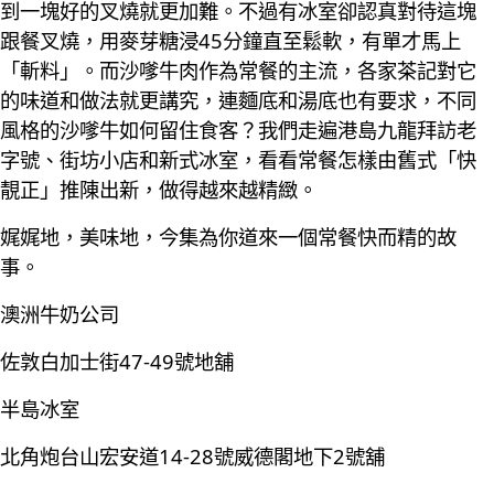
到一塊好的叉燒就更加難。不過有冰室卻認真對待這塊
跟餐叉燒，用麥芽糖浸45分鐘直至鬆軟，有單才馬上
「斬料」。而沙嗲牛肉作為常餐的主流，各家茶記對它
的味道和做法就更講究，連麵底和湯底也有要求，不同
風格的沙嗲牛如何留住食客？我們走遍港島九龍拜訪老
字號、街坊小店和新式冰室，看看常餐怎樣由舊式「快
靚正」推陳出新，做得越來越精緻。
娓娓地，美味地，今集為你道來一個常餐快而精的故
事。
澳洲牛奶公司
佐敦白加士街47-49號地舖
半島冰室
北角炮台山宏安道14-28號威德閣地下2號舖