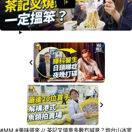
#MM #美味道來 // 茶記叉燒意多數冇誠意？炮台山冰室