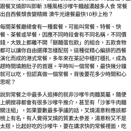
跟餐叉燒即叫即斬 3種風格沙嗲牛麵越濃越多人食 常餐
出自西餐頹食變精緻 澳牛光速餐最快10秒上枱？
每間茶餐廳總會有一種套餐，可能叫常餐、特餐、快
餐、茶餐或早餐，因應不同時段會有不同名稱，不同價
錢，大致上都離不開「餸麵蛋包飲」的組合，五款食物
都可以讓你自由選擇怎樣配搭。這種從精心編排的西餐
演化而成的港式常餐，多年來在茶記中穩打穩扎，成為
趕時間填飽肚子的首選。平時叫一個常餐，最快幾分鐘
就可以吃，但認真做一個常餐，背後要花多少時間和心
思呢？
說到常餐之中最多人追捧的就非沙嗲牛肉麵莫屬，隨便
上網搜尋都會有很多沙嗲牛推介，甚至有「沙爹牛肉麵
關注組」，如果要數最多爭議的話，叉燒湯意粉應該都
榜上有名，有人覺得叉燒的質素太參差，湯意粉又不是
太搭。比起好吃的沙嗲牛，要在講求快的常餐裡面，吃