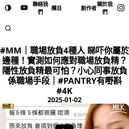
聯絡我
關於我
欄目
創作者
們
們
#MM｜職場放負4種人 睇吓你屬於
邊種！實測如何應對職場放負精？
隱性放負精最可怕？小心同事放負
係職場手段｜#PANTRY有嘢斟
#4K
2025-01-02