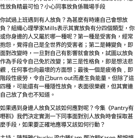
性放負精最可怕？小心同事放負係職場手段
你試過上班遇到有人放負？為甚麼有時連自己會想放
負？組織心理學家Mills表示其實放負有分四個類型，你
或你身邊的人又屬於哪一種呢？第一種是受害負，經常
抱怨，覺得自己是全世界的受害者；第二是轉變負，即
面對改變時，一旦對自己有影響就會放負，試圖以放負
作為手段令自己免於改變；第三是性格負，即是想法悲
觀﹐任何事也向最壞的方面想；最後一個是疲倦負﹐即
階段性疲勞，令自己burn out而產生負能量。但除了這
四種，可能還有一種隱性放負，表面很樂觀，但其實連
自己放了負也不知道。
如果遇到身邊人放負又該如何應對呢？今集《Pantry有
嘢斟》我們決定實測一下同事面對別人放負時會採取甚
麼手段，如果要正確地應導又該如何行動？
主持：陳靜雅Chucky 梁中勝Sam 鄭汝翹Karen 黎婉婷