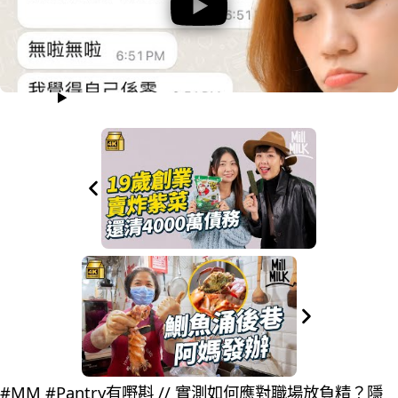
#MM #Pantry有嘢斟 // 實測如何應對職場放負精？隱