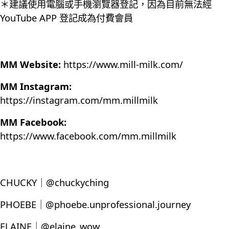
＊建議使用電腦或手機瀏覽器登記，因為目前無法經
YouTube APP 登記成為付費會員
MM Website:
https://www.mill-milk.com/
MM Instagram:
https://instagram.com/mm.millmilk
MM Facebook:
https://www.facebook.com/mm.millmilk
CHUCKY｜@chuckyching
PHOEBE｜@phoebe.unprofessional.journey
ELAINE｜@elaine_wow