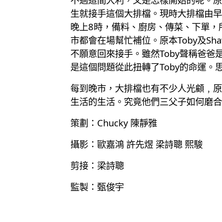
生就接手這個大排檔。現時大排檔由早
晚上8時，備料、廚房、傳菜、下單，
市都會在場幫忙補位。原本Toby及S
不願意回來接手。雖然Toby聲稱爸
是這個問題從此扭轉了Toby的命運。
每到晚市，大排檔也有不少人光顧﹐原
生活的生活。究竟他們三父子如何磨合
策劃：Chucky 陳靜雅
攝影：歐嘉鴻 許先煜 梁詩聰 熙駿
剪接：梁詩聰
監製：甄俊宇