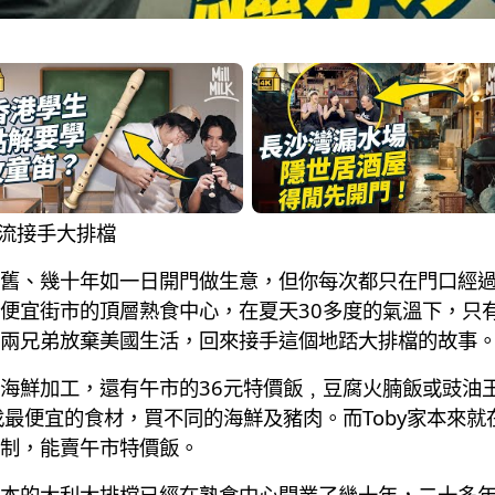
回流接手大排檔
舊、幾十年如一日開門做生意，但你每次都只在門口經
便宜街市的頂層熟食中心，在夏天30多度的氣溫下，只
兩兄弟放棄美國生活，回來接手這個地踎大排檔的故事
海鮮加工，還有午市的36元特價飯﹐豆腐火腩飯或豉油王
找最便宜的食材，買不同的海鮮及豬肉。而Toby家本來
制，能賣午市特價飯。
本的大利大排檔已經在熟食中心開業了幾十年，二十多