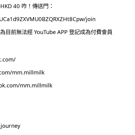
HKD 40 咋！傳送門：
el/UCa1d9ZXVMU0BZQRXZHt8Cpw/join
前無法經 YouTube APP 登記成為付費會員
k.com/
.com/mm.millmilk
ook.com/mm.millmilk
journey