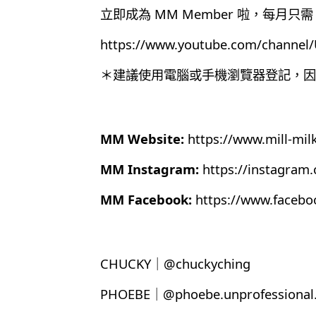
立即成為 MM Member 啦，每月只需 
https://www.youtube.com/chann
＊建議使用電腦或手機瀏覽器登記，因為目
MM Website:
https://www.mill-mil
MM Instagram:
https://instagram
MM Facebook:
https://www.faceb
CHUCKY｜@chuckyching
PHOEBE｜@phoebe.unprofessional.