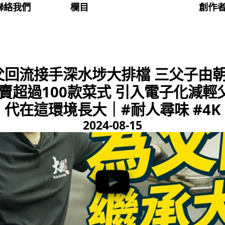
聯絡我們
欄目
創作
父回流接手深水埗大排檔 三父子由朝
飯 賣超過100款菜式 引入電子化減
代在這環境長大｜#耐人尋味 #4K
2024-08-15