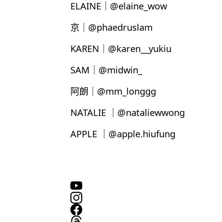
ELAINE｜@elaine_wow
京｜@phaedruslam
KAREN｜@karen__yukiu
SAM｜@midwin_
阿朗｜@mm_longgg
NATALIE ｜@nataliewwong
APPLE ｜@apple.hiufung