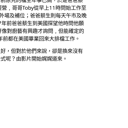
﹐哥哥Toby從早上11時問始工作至
於外場及補位；爸爸蔡生則每天午市及晚
但7年前爸爸蔡生到美國探望他時問他願
好像對廚藝有興趣才詢問﹐但能確定的
兩年前都在美國畢業回來大排檔工作。
之好，但對於他們來說，卻是換來沒有
公式呢？由影片開始娓娓道來。