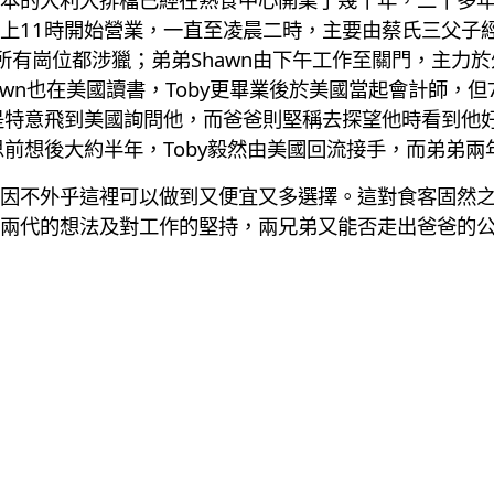
上11時開始營業，一直至凌晨二時，主要由蔡氏三父子經營
所有崗位都涉獵；弟弟Shawn由下午工作至關門，主力
hawn也在美國讀書，Toby更畢業後於美國當起會計師，
爸是特意飛到美國詢問他，而爸爸則堅稱去探望他時看到他
思前想後大約半年，Toby毅然由美國回流接手，而弟弟
因不外乎這裡可以做到又便宜又多選擇。這對食客固然
兩代的想法及對工作的堅持，兩兄弟又能否走出爸爸的