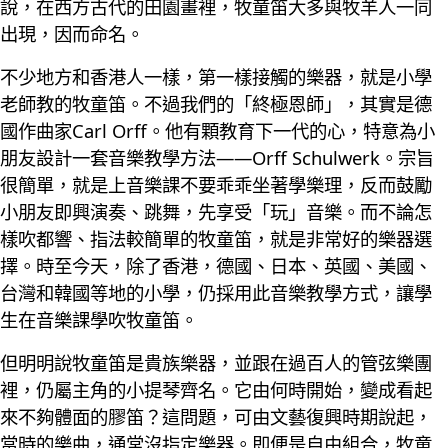
說，在西方古代的田園畫裡，牧童笛大多與牧羊人一同
出現，因而命名。
不少地方和香港人一樣，第一樣接觸的樂器，就是小學
老師教的牧童笛。不過我們的「終極恩師」，其實是德
國作曲家Carl Orff。他有顆教育下一代的心，特意為小
朋友設計一套音樂教學方法——Orff Schulwerk。宗旨
很簡單，就是上音樂課不要乖乖坐著學樂理，反而鼓勵
小朋友即興演奏、跳舞，先享受「玩」音樂。而不論怎
樣吹都響、指法較簡單的牧童笛，就是非常好的樂器選
擇。時至今天，除了香港，德國、日本、英國、美國、
台灣和韓國等地的小學，仍採用此音樂教學方式，讓學
生在音樂課學吹牧童笛。
但明明說牧童笛是貴族樂器，並跟在過百人的管弦樂團
裡，仍屬主角的小提琴齊名。它由何時開始，變成看起
來不夠體面的膠笛？這問題，可由文藝復興時期說起，
當時的樂曲，通常沒指定樂器。即便是自由組合，牧童