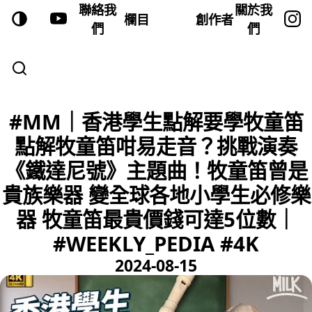
聯絡我
關於我
欄目
創作者
們
們
#MM｜香港學生點解要學牧童笛
點解牧童笛咁易走音？挑戰演奏
《鐵達尼號》主題曲！牧童笛曾是
貴族樂器 變全球各地小學生必修樂
器 牧童笛最貴價錢可達5位數｜
#WEEKLY_PEDIA #4K
2024-08-15