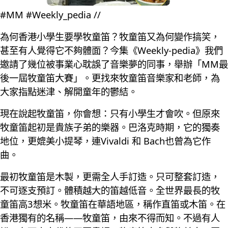
#MM #Weekly_pedia //
為何香港小學生要學牧童笛？牧童笛又為何變作搞笑，
甚至有人覺得它不夠體面？今集《Weekly-pedia》我們
邀請了幾位被事業心耽誤了音樂夢的同事，舉辦「MM最
後一屆牧童笛大賽」。更找來牧童笛音樂家和老師，為
大家指點迷津、解開童年的鬱結。
現在說起牧童笛，你會想：只有小學生才會吹。但原來
牧童笛起初是貴族子弟的樂器。巴洛克時期，它的獨奏
地位，更媲美小提琴，連Vivaldi 和 Bach也曾為它作
曲。
最初牧童笛是木製，更需全人手訂造。只可整套訂造，
不可逐支預訂。體積越大的笛越低音。全世界最長的牧
童笛高3想米。牧童笛在華語地區，稱作直笛或木笛。在
香港獨有的名稱——牧童笛，由來不得而知。不過有人