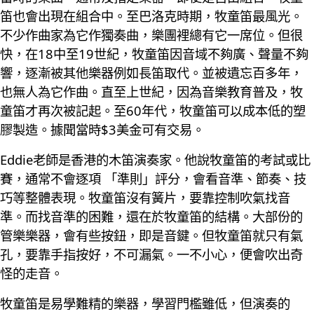
笛也會出現在組合中。至巴洛克時期，牧童笛最風光。
不少作曲家為它作獨奏曲，樂團裡總有它一席位。但很
快，在18中至19世紀，牧童笛因音域不夠廣、聲量不夠
響，逐漸被其他樂器例如長笛取代。並被遺忘百多年，
也無人為它作曲。直至上世紀，因為音樂教育普及，牧
童笛才再次被記起。至60年代，牧童笛可以成本低的塑
膠製造。據聞當時$3美金可有交易。
Eddie老師是香港的木笛演奏家。他說牧童笛的考試或比
賽，通常不會逐項 「準則」評分，會看音準、節奏、技
巧等整體表現。牧童笛沒有簧片，要靠控制吹氣找音
準。而找音準的困難，還在於牧童笛的結構。大部份的
管樂樂器，會有些按鈕，即是音鍵。但牧童笛就只有氣
孔，要靠手指按好，不可漏氣。一不小心，便會吹出奇
怪的走音。
牧童笛是易學難精的樂器，學習門檻雖低，但演奏的