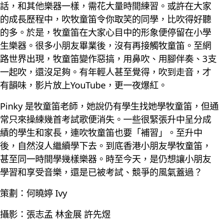
話，和其他樂器一樣，需花大量時間練習。或許在大家
的成長歷程中，吹牧童笛令你取笑的同學，比吹得好聽
的多。於是，牧童笛在大家心目中的形象便停留在小學
生樂器。很多小朋友畢業後，沒有再接觸牧童笛。至網
路世界出現，牧童笛變作惡搞，用鼻吹、用腳伴奏、3支
一起吹，還沒足夠。有年輕人甚至覺得，吹到走音，才
有韻味，影片放上YouTube，更一夜爆紅。
Pinky 是牧童笛老師，她說仍有學生找她學牧童笛，但通
常只來操練幾首考試歌便消失。一些很緊張升中呈分成
績的學生和家長，連吹牧童笛也要「補習」。至升中
後，自然沒人繼續學下去。到底香港小朋友學牧童笛，
甚至同一時間學幾樣樂器。時至今天，是仍想讓小朋友
學習和享受音樂，還是已被考試、競爭的風氣蓋過？
策劃：何曉婷 Ivy
攝影：張志孟 林金展 許先煜