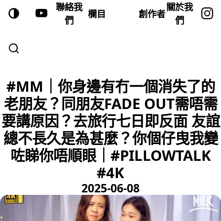
聯絡我
關於我
欄目
創作者
們
們
#MM｜你身邊有冇一個消失了的
老朋友？同朋友FADE OUT需唔需
要講原因？去旅行七日即反面 友誼
總不長久是為甚麼？你個仔曳我變
咗睇你唔順眼｜#PILLOWTALK
#4K
2025-06-08