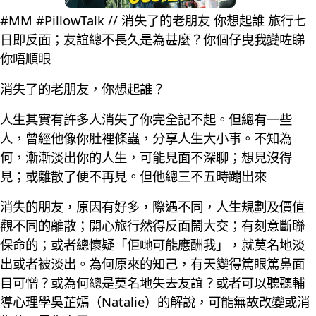
#MM #PillowTalk // 消失了的老朋友 你想起誰 旅行七
日即反面；友誼總不長久是為甚麼？你個仔曳我變咗睇
你唔順眼
消失了的老朋友，你想起誰？
人生其實有許多人消失了你完全記不起。但總有一些
人，曾經他像你肚裡條蟲，分享人生大小事。不知為
何，漸漸淡出你的人生，可能見面不深聊；想見沒得
見；或離散了便不再見。但他總三不五時蹦出來
消失的朋友，原因有好多，際遇不同，人生規劃及價值
觀不同的離散；開心旅行然得反面鬧大交；有刻意斷聯
保命的；或者總懷疑「佢哋可能應酬我」，就莫名地淡
出或者被淡出。為何原來的知己，有天變得篤眼篤鼻面
目可憎？或為何總是莫名地失去友誼？或者可以聽聽輔
導心理學吳芷嫣（Natalie）的解說，可能無故改變或消