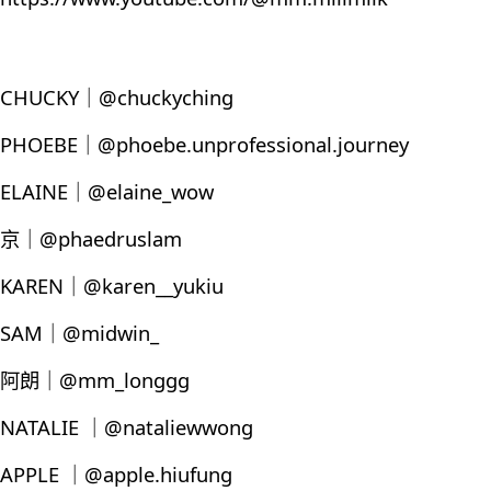
CHUCKY｜@chuckyching
PHOEBE｜@phoebe.unprofessional.journey
ELAINE｜@elaine_wow
京｜@phaedruslam
KAREN｜@karen__yukiu
SAM｜@midwin_
阿朗｜@mm_longgg
NATALIE ｜@nataliewwong
APPLE ｜@apple.hiufung