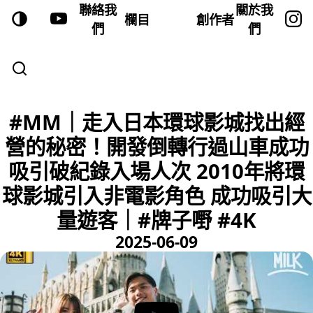
聯絡我
關於我
欄目
創作者
們
們
#MM｜走入日本環球影城找出經
營的秘密！開發倒轉行過山車成功
吸引破紀錄入場人次 2010年將環
球影城引入非電影角色 成功吸引大
量遊客｜#牌子嘢 #4K
2025-06-09