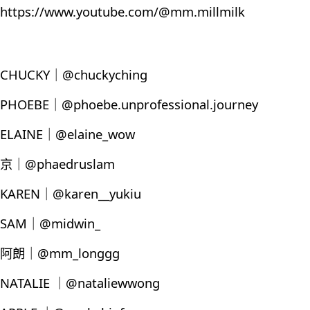
https://www.youtube.com/@mm.millmilk
CHUCKY｜@chuckyching
PHOEBE｜@phoebe.unprofessional.journey
ELAINE｜@elaine_wow
京｜@phaedruslam
KAREN｜@karen__yukiu
SAM｜@midwin_
阿朗｜@mm_longgg
NATALIE ｜@nataliewwong