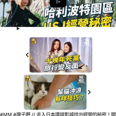
#MM #牌子嘢 // 走入日本環球影城找出經營的秘密！開