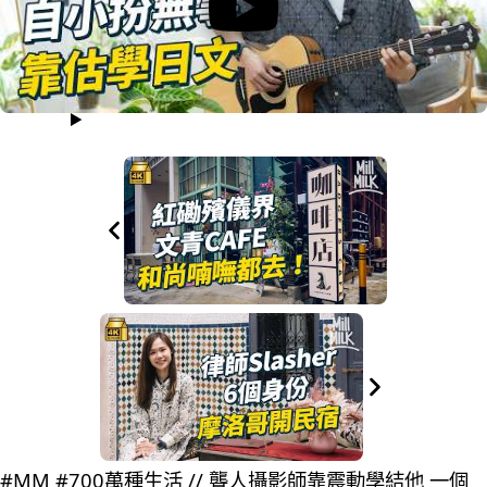
#MM #700萬種生活 // 聾人攝影師靠震動學結他 一個