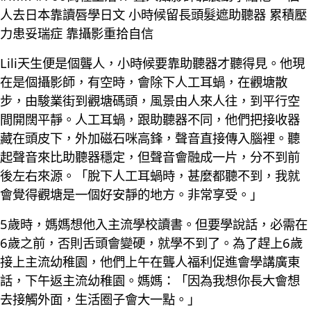
人去日本靠讀唇學日文 小時候留長頭髮遮助聽器 累積壓
力患妥瑞症 靠攝影重拾自信
Lili天生便是個聾人，小時候要靠助聽器才聽得見。他現
在是個攝影師，有空時，會除下人工耳蝸，在觀塘散
步，由駿業街到觀塘碼頭，風景由人來人往，到平行空
間開闊平靜。人工耳蝸，跟助聽器不同，他們把接收器
藏在頭皮下，外加磁石咪高鋒，聲音直接傳入腦裡。聽
起聲音來比助聽器穩定，但聲音會融成一片，分不到前
後左右來源。「脫下人工耳蝸時，甚麼都聽不到，我就
會覺得觀塘是一個好安靜的地方。非常享受。」
5歲時，媽媽想他入主流學校讀書。但要學說話，必需在
6歲之前，否則舌頭會變硬，就學不到了。為了趕上6歲
接上主流幼稚園，他們上午在聾人福利促進會學講廣東
話，下午返主流幼稚園。媽媽：「因為我想你長大會想
去接觸外面，生活圈子會大一點。」