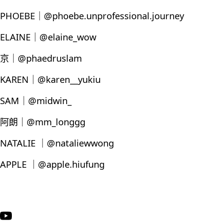
PHOEBE｜@phoebe.unprofessional.journey
ELAINE｜@elaine_wow
京｜@phaedruslam
KAREN｜@karen__yukiu
SAM｜@midwin_
阿朗｜@mm_longgg
NATALIE ｜@nataliewwong
APPLE ｜@apple.hiufung