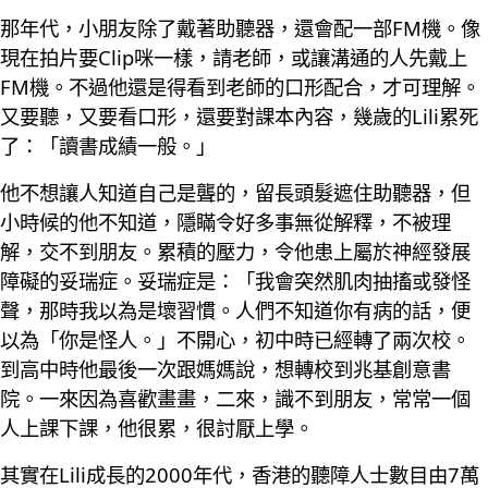
那年代，小朋友除了戴著助聽器，還會配一部FM機。像
現在拍片要Clip咪一樣，請老師，或讓溝通的人先戴上
FM機。不過他還是得看到老師的口形配合，才可理解。
又要聽，又要看口形，還要對課本內容，幾歲的Lili累死
了：「讀書成績一般。」
他不想讓人知道自己是聾的，留長頭髮遮住助聽器，但
小時候的他不知道，隱瞞令好多事無從解釋，不被理
解，交不到朋友。累積的壓力，令他患上屬於神經發展
障礙的妥瑞症。妥瑞症是：「我會突然肌肉抽搐或發怪
聲，那時我以為是壞習慣。人們不知道你有病的話，便
以為「你是怪人。」不開心，初中時已經轉了兩次校。
到高中時他最後一次跟媽媽說，想轉校到兆基創意書
院。一來因為喜歡畫畫，二來，識不到朋友，常常一個
人上課下課，他很累，很討厭上學。
其實在Lili成長的2000年代，香港的聽障人士數目由7萬