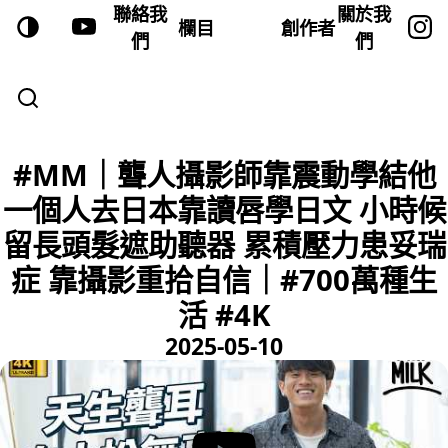
聯絡我
關於我
欄目
創作者
們
們
#MM｜聾人攝影師靠震動學結他
一個人去日本靠讀唇學日文 小時候
留長頭髮遮助聽器 累積壓力患妥瑞
症 靠攝影重拾自信｜#700萬種生
活 #4K
2025-05-10