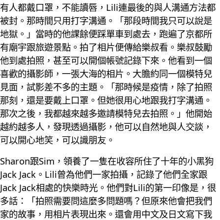
有人都戴口罩，不能讀唇，Lili連最後的與人溝通方法都
被封。那時間只用打字溝通。「那段時間我只可以說是
地獄。」當時的他課餘便踩單車到處去，跑遍了京都所
有廟宇跟旅遊景點。拍了相片便傳給樂叔看。樂叔鼓勵
他到處拍照，甚至可以開個帳號記錄下來。他看到一個
喜歡的攝影師，一張大海的相片。大膽約同一個模特兒
見面，試影差不多的主題。「那時候是疫情，除了拍照
那刻，還是要戴上口罩。但她很用心地跟我打字溝通。
那次之後，我都越來越多邀請模特兒去拍照。」他開始
越約越多人，發現透過攝影，他可以自然地與人交談，
可以開心地笑，可以識朋友。
Sharon跟Sim，領養了一隻在收容所住了十年的小黑狗
Jack Jack。Lili曾為他們一家拍攝，記錄了他們全家跟
Jack Jack相處的快樂時光。他們對Lili的第一印像是，很
多話：「拍照需要問這麼多問題嗎？但原來他會把我們
家的故事，用相片表現出來。還會用中文及日文寫下我