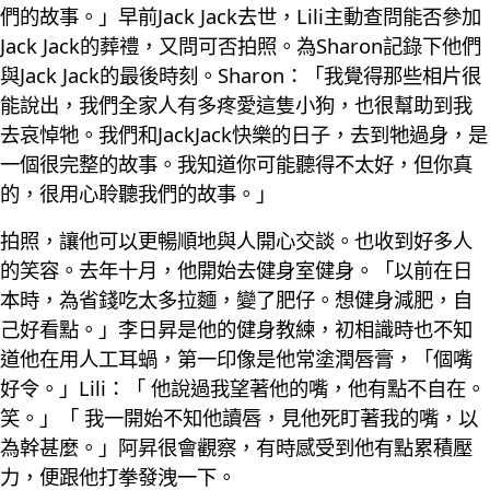
們的故事。」早前Jack Jack去世，Lili主動查問能否參加
Jack Jack的葬禮，又問可否拍照。為Sharon記錄下他們
與Jack Jack的最後時刻。Sharon：「我覺得那些相片很
能說出，我們全家人有多疼愛這隻小狗，也很幫助到我
去哀悼牠。我們和JackJack快樂的日子，去到牠過身，是
一個很完整的故事。我知道你可能聽得不太好，但你真
的，很用心聆聽我們的故事。」
拍照，讓他可以更暢順地與人開心交談。也收到好多人
的笑容。去年十月，他開始去健身室健身。「以前在日
本時，為省錢吃太多拉麵，變了肥仔。想健身減肥，自
己好看點。」李日昇是他的健身教練，初相識時也不知
道他在用人工耳蝸，第一印像是他常塗潤唇膏，「個嘴
好令。」Lili：「 他說過我望著他的嘴，他有點不自在。
笑。」「 我一開始不知他讀唇，見他死盯著我的嘴，以
為幹甚麼。」阿昇很會觀察，有時感受到他有點累積壓
力，便跟他打拳發洩一下。