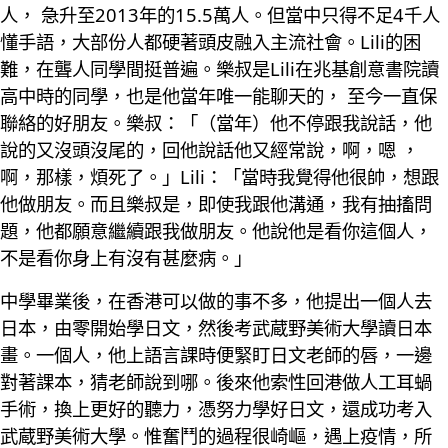
人， 急升至2013年的15.5萬人。但當中只得不足4千人
懂手語，大部份人都硬著頭皮融入主流社會。Lili的困
難，在聾人同學間挺普遍。樂叔是Lili在兆基創意書院讀
高中時的同學，也是他當年唯一能聊天的， 至今一直保
聯絡的好朋友。樂叔：「（當年）他不停跟我說話，他
說的又沒頭沒尾的，回他說話他又經常說，啊，嗯 ，
啊，那樣，煩死了。」Lili：「當時我覺得他很帥，想跟
他做朋友。而且樂叔是，即使我跟他溝通，我有抽搐問
題，他都願意繼續跟我做朋友。他說他是看你這個人，
不是看你身上有沒有甚麼病。」
中學畢業後，在香港可以做的事不多，他提出一個人去
日本，由零開始學日文，然後考武蔵野美術大學讀日本
畫。一個人，他上語言課時便緊盯日文老師的唇，一邊
對著課本，猜老師說到哪。後來他索性回港做人工耳蝸
手術，換上更好的聽力，憑努力學好日文，還成功考入
武蔵野美術大學。惟奮鬥的過程很崎嶇，遇上疫情，所