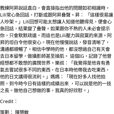
教練阿昇說話直白，會直接指出他的問題如初相識時，
Lili常心急回話，打斷或跟阿昇叠聲。昇： 「這樣很易讓
人吵架。」Lili回想可能太想讓人知道他聽得見，便會心
急回話，結果變了叠聲。如果跟你不熟的人未必會提示
你，只會默默疏遠。而這也是Lili壓力與寂寞的來源。阿
昇的坦白令他很安心。現在他慢慢說話，發音清晰了，
溝通都順暢了。相信中學時的他，都沒想過自己有天會
去日本留學，做攝影師甚至操肌。 這個IG，記錄了他曾
經想都不敢想的廣闊世界。樂叔：「我覺得是他肯有勇
氣去嘗試很多不同的東西，在日本時他帶我去吃東西，
他的日文講得很流利。」媽媽：「現在好多人找他拍
照，到今時今日有這樣的成績出來 ，可以說是他的一技
之長。做他自己想做的事，我真的好欣慰。」
Credit：
策劃： 陳慧敏