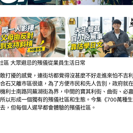
殯儀社區 大眾避忌的殯儀從業員生活日常
敢打擾的感覺，連街坊都覺得沒甚麼不好走進來怕不吉利
合石又離市區很遠，為了方便市民和先人告別，政府就
機利士南路同蕪湖街為界，中間的寶其利街、曲街、必
所以形成一個獨有的殯儀社區和生態。今集《700萬種生
去，但每個人遲早都會體驗的殯儀社區。