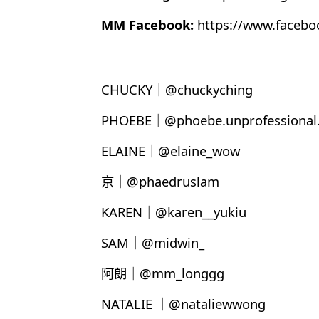
MM Facebook:
https://www.faceb
CHUCKY｜@chuckyching
PHOEBE｜@phoebe.unprofessional.
ELAINE｜@elaine_wow
京｜@phaedruslam
KAREN｜@karen__yukiu
SAM｜@midwin_
阿朗｜@mm_longgg
NATALIE ｜@nataliewwong