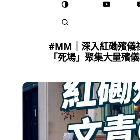
#MM｜深入紅磡殯儀社
「死場」聚集大量殯儀