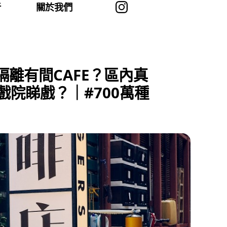
者
關於我們
隔離有間CAFE？區內真
院睇戲？｜#700萬種