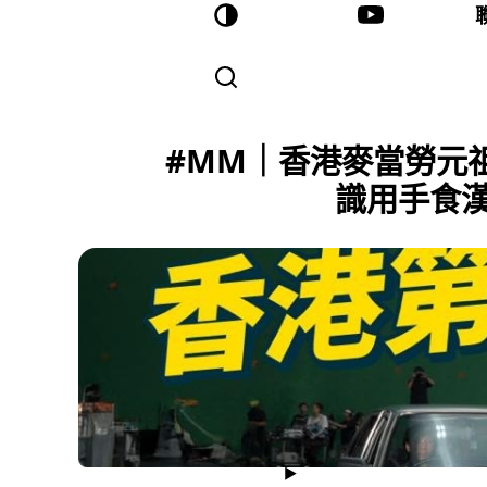
#MM｜香港麥當勞元祖
識用手食漢