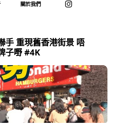
者
關於我們
聯手 重現舊香港街景 唔
子嘢 #4K