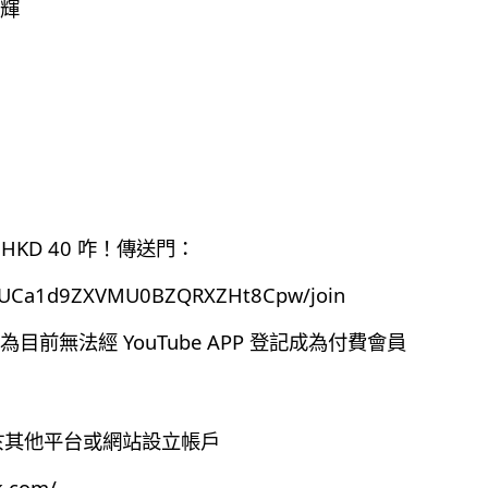
輝
HKD 40 咋！傳送門：
el/UCa1d9ZXVMU0BZQRXZHt8Cpw/join
前無法經 YouTube APP 登記成為付費會員
有於其他平台或網站設立帳戶
k.com/