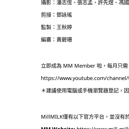
攝影：潘志恆、張志孟、許先煜、馮國
剪接：鄧詠瑤
監製：王秋婷
編審：黃碧珊
立即成為 MM Member 啦，每月只需 
https://www.youtube.com/chann
＊建議使用電腦或手機瀏覽器登記，因為目
MillMILK僅有以下官方平台，並沒
MM Website:
https://www.mill-mil