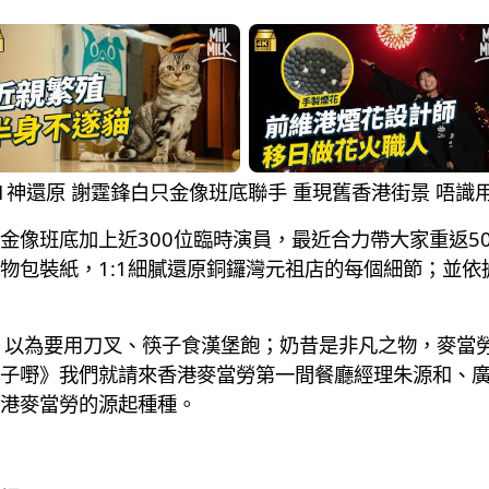
店1:1神還原 謝霆鋒白只金像班底聯手 重現舊香港街景 唔
金像班底加上近300位臨時演員，最近合力帶大家重返5
物包裝紙，1:1細膩還原銅鑼灣元祖店的每個細節；並依
，以為要用刀叉、筷子食漢堡飽；奶昔是非凡之物，麥當
子嘢》我們就請來香港麥當勞第一間餐廳經理朱源和、
港麥當勞的源起種種。