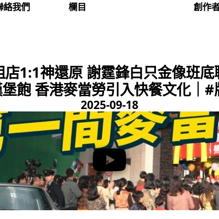
聯絡我們
欄目
創作
店1:1神還原 謝霆鋒白只金像班底
堡飽 香港麥當勞引入快餐文化｜#牌
2025-09-18