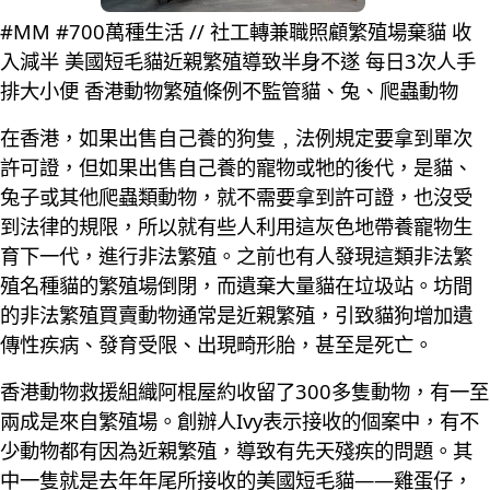
#MM #700萬種生活 // 社工轉兼職照顧繁殖場棄貓 收
入減半 美國短毛貓近親繁殖導致半身不遂 每日3次人手
排大小便 香港動物繁殖條例不監管貓、兔、爬蟲動物
在香港，如果出售自己養的狗隻﹐法例規定要拿到單次
許可證，但如果出售自己養的寵物或牠的後代，是貓、
兔子或其他爬蟲類動物，就不需要拿到許可證，也沒受
到法律的規限，所以就有些人利用這灰色地帶養寵物生
育下一代，進行非法繁殖。之前也有人發現這類非法繁
殖名種貓的繁殖場倒閉，而遺棄大量貓在垃圾站。坊間
的非法繁殖買賣動物通常是近親繁殖，引致貓狗增加遺
傳性疾病、發育受限、出現畸形胎，甚至是死亡。
香港動物救援組織阿棍屋約收留了300多隻動物，有一至
兩成是來自繁殖場。創辦人Ivy表示接收的個案中，有不
少動物都有因為近親繁殖，導致有先天殘疾的問題。其
中一隻就是去年年尾所接收的美國短毛貓——雞蛋仔，