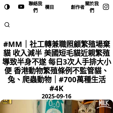
聯絡我
關於我
欄目
創作者
們
們
#MM｜社工轉兼職照顧繁殖場棄
貓 收入減半 美國短毛貓近親繁殖
導致半身不遂 每日3次人手排大小
便 香港動物繁殖條例不監管貓、
兔、爬蟲動物｜#700萬種生活
#4K
2025-09-16