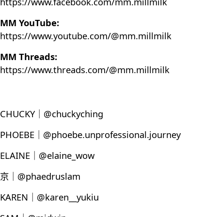
https://www.facebook.com/mm.millmilk
MM YouTube:
https://www.youtube.com/@mm.millmilk
MM Threads:
https://www.threads.com/@mm.millmilk
CHUCKY｜@chuckyching
PHOEBE｜@phoebe.unprofessional.journey
ELAINE｜@elaine_wow
京｜@phaedruslam
KAREN｜@karen__yukiu