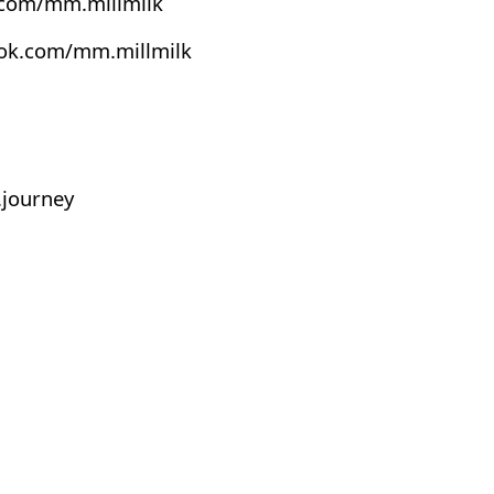
.com/mm.millmilk
ook.com/mm.millmilk
journey