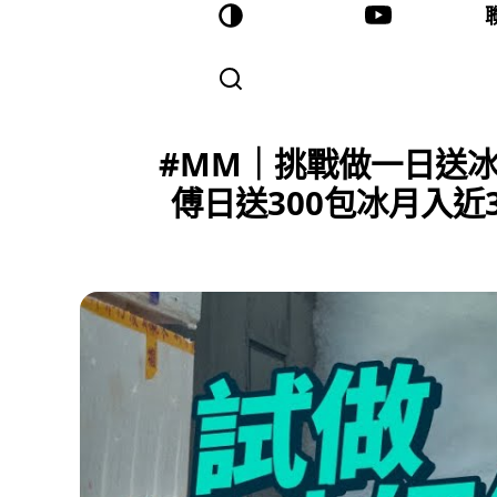
#MM｜挑戰做一日送冰師
傅日送300包冰月入近