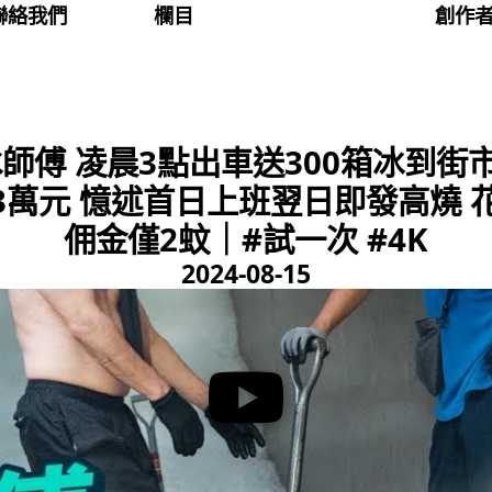
聯絡我們
欄目
創作
傅 凌晨3點出車送300箱冰到街市 
3萬元 憶述首日上班翌日即發高燒 
佣金僅2蚊｜#試一次 #4K
2024-08-15