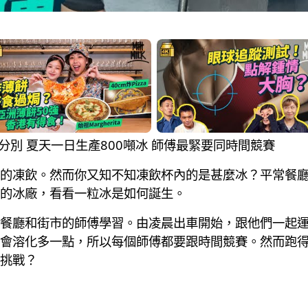
有咩分別 夏天一日生產800噸冰 師傅最緊要同時間競賽
的凍飲。然而你又知不知凍飲杯內的是甚麼冰？平常餐
的冰廠，看看一粒冰是如何誕生。
餐廳和街市的師傅學習。由凌晨出車開始，跟他們一起
會溶化多一點，所以每個師傅都要跟時間競賽。然而跑
挑戰？