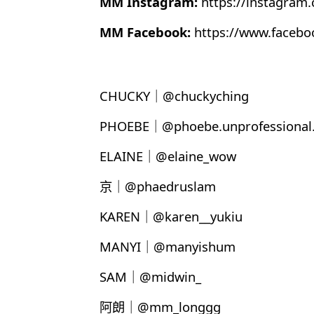
MM Instagram:
https://instagram
MM Facebook:
https://www.faceb
CHUCKY｜@chuckyching
PHOEBE｜@phoebe.unprofessional.
ELAINE｜@elaine_wow
京｜@phaedruslam
KAREN｜@karen__yukiu
MANYI｜@manyishum
SAM｜@midwin_
阿朗｜@mm_longgg