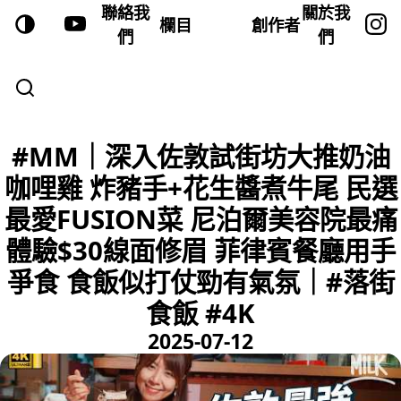
聯絡我
關於我
欄目
創作者
們
們
#MM｜深入佐敦試街坊大推奶油
咖哩雞 炸豬手+花生醬煮牛尾 民選
最愛FUSION菜 尼泊爾美容院最痛
體驗$30線面修眉 菲律賓餐廳用手
爭食 食飯似打仗勁有氣氛｜#落街
食飯 #4K
2025-07-12