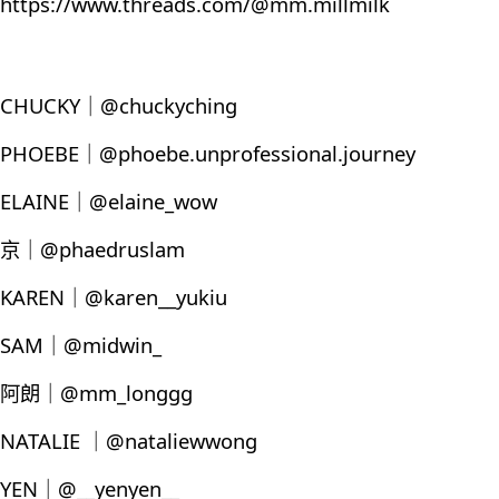
https://www.threads.com/@mm.millmilk
CHUCKY｜@chuckyching
PHOEBE｜@phoebe.unprofessional.journey
ELAINE｜@elaine_wow
京｜@phaedruslam
KAREN｜@karen__yukiu
SAM｜@midwin_
阿朗｜@mm_longgg
NATALIE ｜@nataliewwong
YEN｜@__yenyen__