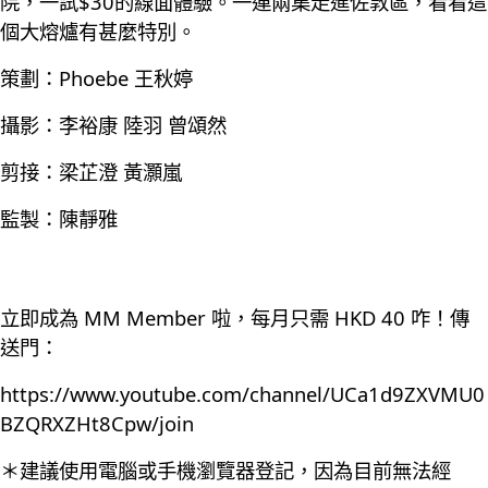
院，一試$30的線面體驗。一連兩集走進佐敦區，看看這
個大熔爐有甚麼特別。
策劃：Phoebe 王秋婷
攝影：李裕康 陸羽 曾頌然
剪接：梁芷澄 黃灝嵐
監製：陳靜雅
立即成為 MM Member 啦，每月只需 HKD 40 咋！傳
送門：
https://www.youtube.com/channel/UCa1d9ZXVMU0
BZQRXZHt8Cpw/join
＊建議使用電腦或手機瀏覽器登記，因為目前無法經