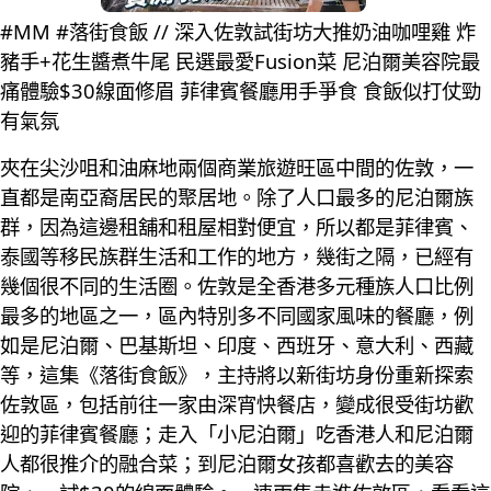
#MM #落街食飯 // 深入佐敦試街坊大推奶油咖哩雞 炸
豬手+花生醬煮牛尾 民選最愛Fusion菜 尼泊爾美容院最
痛體驗$30線面修眉 菲律賓餐廳用手爭食 食飯似打仗勁
有氣氛
夾在尖沙咀和油麻地兩個商業旅遊旺區中間的佐敦，一
直都是南亞裔居民的聚居地。除了人口最多的尼泊爾族
群，因為這邊租舖和租屋相對便宜，所以都是菲律賓、
泰國等移民族群生活和工作的地方，幾街之隔，已經有
幾個很不同的生活圈。佐敦是全香港多元種族人口比例
最多的地區之一，區內特別多不同國家風味的餐廳，例
如是尼泊爾、巴基斯坦、印度、西班牙、意大利、西藏
等，這集《落街食飯》，主持將以新街坊身份重新探索
佐敦區，包括前往一家由深宵快餐店，變成很受街坊歡
迎的菲律賓餐廳；走入「小尼泊爾」吃香港人和尼泊爾
人都很推介的融合菜；到尼泊爾女孩都喜歡去的美容