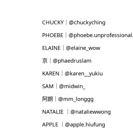
CHUCKY｜@chuckyching
PHOEBE｜@phoebe.unprofessional.
ELAINE｜@elaine_wow
京｜@phaedruslam
KAREN｜@karen__yukiu
SAM｜@midwin_
阿朗｜@mm_longgg
NATALIE ｜@nataliewwong
APPLE ｜@apple.hiufung