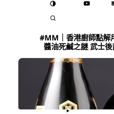
#MM｜香港廚師點解
醬油死鹹之謎 武士後