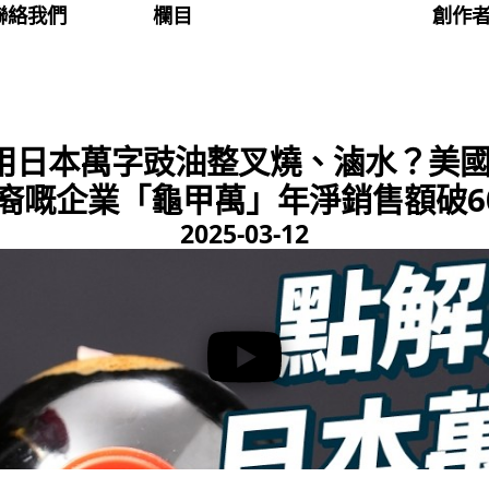
聯絡我們
欄目
創作
用日本萬字豉油整叉燒、滷水？美
裔嘅企業「龜甲萬」年淨銷售額破600
2025-03-12