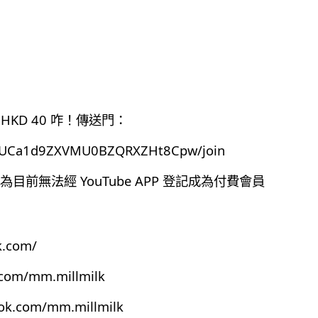
HKD 40 咋！傳送門：
el/UCa1d9ZXVMU0BZQRXZHt8Cpw/join
前無法經 YouTube APP 登記成為付費會員
k.com/
.com/mm.millmilk
ook.com/mm.millmilk