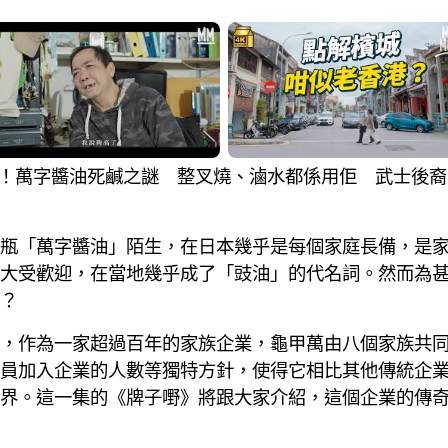
嘅豉油！萬字醬油死鹹之謎 整叉燒、滷水都係用佢 武士
瓶「萬字醬油」陌生，在日本幾乎是每個家庭長備，是
大受歡迎，在當地幾乎成了「豉油」的代名詞。然而為
？
，作為一家超過百年的家族企業，龜甲萬由八個家族共
員加入企業的人數等獨特方針，使得它相比其他傳統企
界。這一集的《牌子嘢》將跟大家介紹，這個企業的傳