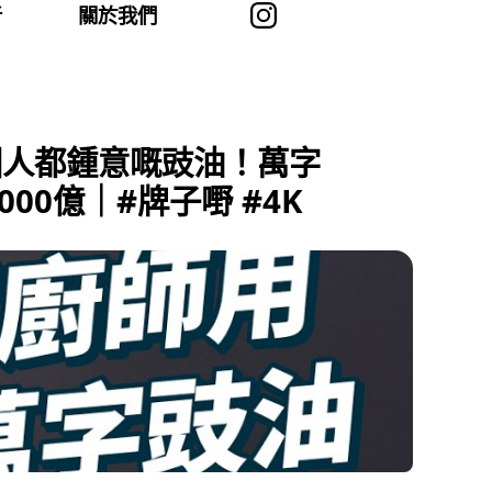
者
關於我們
國人都鍾意嘅豉油！萬字
0億｜#牌子嘢 #4K