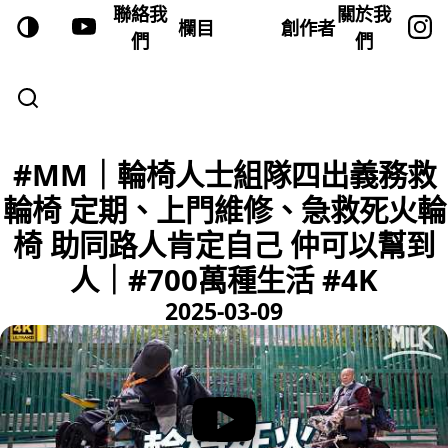
聯絡我
關於我
欄目
創作者
們
們
#MM｜輪椅人士組隊四出義務救
輪椅 定期、上門維修、急救死火輪
椅 助同路人肯定自己 仲可以幫到
人｜#700萬種生活 #4K
2025-03-09