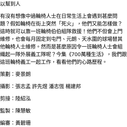
以幫到人
有沒有想像中過輪椅人士在日常生活上會遇到甚麼問
題？假如輪椅在街上突然「死火」，他們又能怎樣做？
這時就可以靠一班輪椅伯伯組隊救援！他們不但會上門
維修，也會每月固定到屯門、元朗、天水圍的球場替其
他輪椅人士維修。然而是甚麼原因令一班輪椅人士會組
織起一隊外展義工隊呢？今集《700萬種生活》，我們跟
這班輪椅義工一起工作，看看他們的心路歷程。
策劃：麥景朗
攝影：張志孟 許先煜 潘志恆 楊建邦
剪接：陸紹泓
監製：陳慧敏
編審：黃碧珊