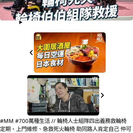
#MM #700萬種生活 // 輪椅人士組隊四出義務救輪椅
定期、上門維修、急救死火輪椅 助同路人肯定自己 仲可