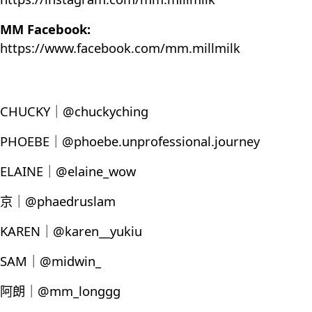
MM Facebook:
https://www.facebook.com/mm.millmilk
CHUCKY｜@chuckyching
PHOEBE｜@phoebe.unprofessional.journey
ELAINE｜@elaine_wow
京｜@phaedruslam
KAREN｜@karen__yukiu
SAM｜@midwin_
阿朗｜@mm_longgg