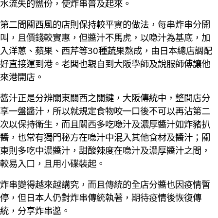
水流失的鹽份，使炸串普及起來。
第二間關西風的店則保持較平實的做法，每串炸串分開
叫，且價錢較實惠，但醬汁不馬虎，以喼汁為基底，加
入洋蔥、蘋果、西芹等30種蔬果熬成，由日本總店調配
好直接運到港。老闆也親自到大阪學師及說服師傅讓他
來港開店。
醬汁正是分辨關東關西之關鍵，大阪傳統中，整間店分
享一盤醬汁，所以就規定食物咬一口後不可以再沾第二
次以保持衛生，而且關西多吃喼汁及濃厚醬汁如炸豬扒
醬，也常有獨門秘方在喼汁中混入其他食材及醬汁；關
東則多吃中濃醬汁，甜酸辣度在喼汁及濃厚醬汁之間，
較易入口，且用小碟裝起。
炸串變得越來越講究，而且傳統的全店分醬也因疫情暫
停，但日本人仍對炸串傳統執著，期待疫情後恢復傳
統，分享炸串醬。