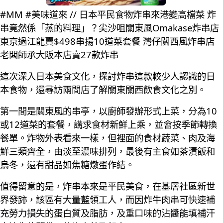
#MM #美味道來 // 日本平民食物炸串來港變高檔菜 炸
串竟然係「蒸的料理」？尖沙咀關東風Omakase炸串店
東京過江龍賣$498串揚10道菜套餐 灣仔關西風炸串店
老闆師承大阪本店賣27款炸串
這次深入日本美食文化，探討炸串這款較少人認識的日
本食物，還尋訪兩間店了解關東關西飲食文化之別。
第一間是關東風的串亭，以廚師發辦形式上菜，分為10
或12道菜的套餐，講求食材新鮮上乘，並會按季節轉換
餐單。炸物外表看來一樣，但裡面的食材蔬菜、肉及海
鮮三類齊全，由淡至濃味排列，最後有主食如茶漬飯和
烏冬，還有甜品如焦糖燉蛋作結。
值得留意的是，炸串本來是平民美食，在基層社區新世
界發跡，該區有大量藍領工人，而因炸牛肉串可快速補
充勞力損失的蛋白質及脂肪，及重口味的沾醬能填補汗