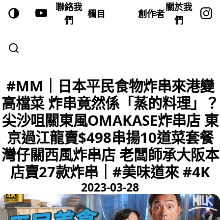
聯絡我
關於我
欄目
創作者
們
們
#MM｜日本平民食物炸串來港變
高檔菜 炸串竟然係「蒸的料理」？
尖沙咀關東風OMAKASE炸串店 東
京過江龍賣$498串揚10道菜套餐
灣仔關西風炸串店 老闆師承大阪本
店賣27款炸串｜#美味道來 #4K
2023-03-28