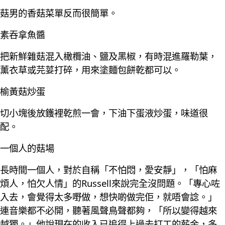
菇男的香菇菜單反而很簡單。
素吞拿魚醬
把新鮮雜菇混入橄欖油、鹽及黑椒，有時混進羅勒葉，
薰衣草或芫荽打碎，用來塗麵包餅乾都可以。
榆黃菇炒蛋
切小塊後放鑊裡乾煎一會，下油下蛋液炒蛋，味道很
配。
一個人的菇場
長時間一個人，對於自稱「不怕悶，愛安靜」，「怕麻
煩人，怕欠人情」的Russell來說完全沒問題。「專心咗
入去，會覺得太多嘢做，想快啲做完佢，就唔會諗。」
連音樂都不必開，聽著風聲鳥聲都夠，「所以變得越來
越獨。」他說現在的收入已追得上過去打工的薪金，多