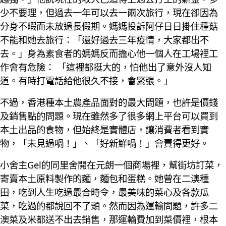
少不要理，但過去一年可以去一兩次旅行，現在卻因為
分身不暇而未放過長假期。媽媽投訴阿仔日日掛住種菇
不能和她去旅行：「還好過去三年疫情，大家都出不
去。」身為素食者的媽媽反而擔心他一個人在工場裡工
作會有危險： 「這裡都挺大的，怕他出了意外沒人知
道。有時打電話給他很久不接，會緊張。」
不過，香港種本土農產品面對的最大問題，也許是價錢
及銷售點的問題。現在雖然多了很多網上平台可以買到
本土出品的食物，但始終是實體店，讓消費者看到實
物，「未見過喎！」、「好新鮮喎！」會賣得更好。
小舍主Gel的同里舍開在元朗一個商場裡，幫街坊訂菜，
寄賣本土原料製作的麵，麵包和蛋糕。她曾在二澳種
田，吃到人生吃過最合時令，最美味的菜心及各款瓜
菜，吃過的都說回不了頭。然而因為運輸問題，許多二
澳菜及米都送不出去銷售，那運輸費加到菜價裡，根本