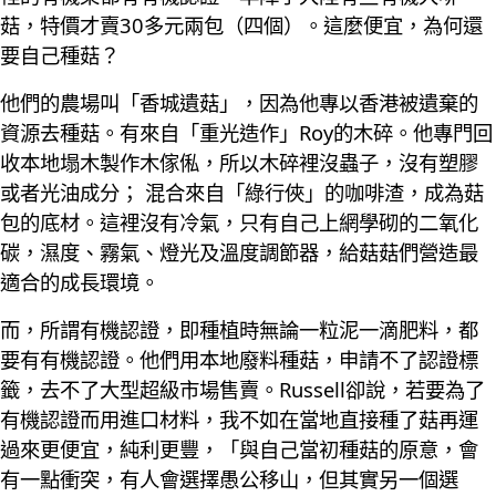
菇，特價才賣30多元兩包（四個）。這麼便宜，為何還
要自己種菇？
他們的農場叫「香城遺菇」，因為他專以香港被遺棄的
資源去種菇。有來自「重光造作」Roy的木碎。他專門回
收本地塌木製作木傢俬，所以木碎裡沒蟲子，沒有塑膠
或者光油成分； 混合來自「綠行俠」的咖啡渣，成為菇
包的底材。這裡沒有冷氣，只有自己上網學砌的二氧化
碳，濕度、霧氣、燈光及溫度調節器，給菇菇們營造最
適合的成長環境。
而，所謂有機認證，即種植時無論一粒泥一滴肥料，都
要有有機認證。他們用本地廢料種菇，申請不了認證標
籤，去不了大型超級市場售賣。Russell卻說，若要為了
有機認證而用進口材料，我不如在當地直接種了菇再運
過來更便宜，純利更豐，「與自己當初種菇的原意，會
有一點衝突，有人會選擇愚公移山，但其實另一個選