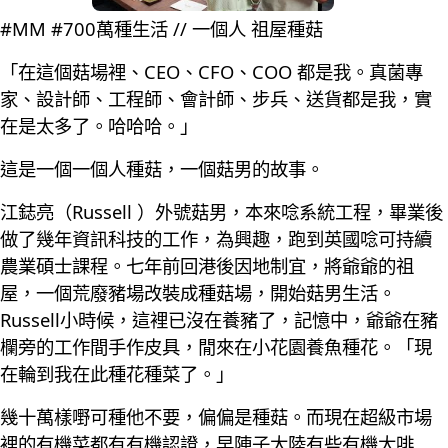
#MM #700萬種生活 // 一個人 祖屋種菇
「在這個菇場裡、CEO、CFO、COO 都是我。真菌專
家、設計師、工程師、會計師、步兵、送貨都是我，實
在是太多了。哈哈哈。」
這是一個一個人種菇，一個菇男的故事。
江鋕亮（Russell ）外號菇男，本來唸系統工程，畢業後
做了幾年資訊科技的工作，為興趣，跑到英國唸可持續
農業碩士課程。七年前回港後因地制宜，將爺爺的祖
屋，一個荒廢豬場改裝成種菇場，開始菇男生活。
Russell小時候，這裡已沒在養豬了，記憶中，爺爺在豬
欄旁的工作間手作皮具，閒來在小花園養魚種花。「現
在輪到我在此種花種菜了。」
幾十萬樣嘢可種他不要，偏偏是種菇。而現在超級市場
裡的有機菜都有有機認證，早陣子大陸有些有機大啡