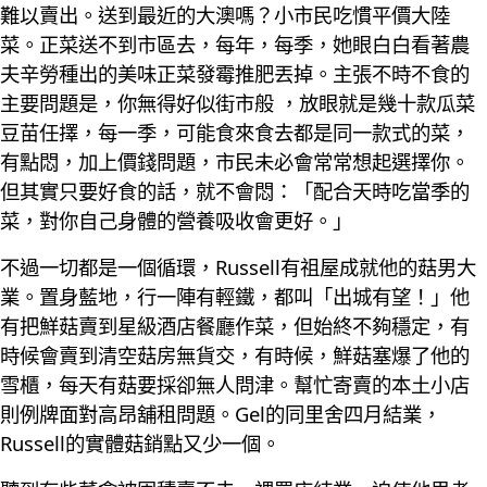
難以賣出。送到最近的大澳嗎？小市民吃慣平價大陸
菜。正菜送不到市區去，每年，每季，她眼白白看著農
夫辛勞種出的美味正菜發霉推肥丟掉。主張不時不食的
主要問題是，你無得好似街市般 ，放眼就是幾十款瓜菜
豆苗任擇，每一季，可能食來食去都是同一款式的菜，
有點悶，加上價錢問題，市民未必會常常想起選擇你。
但其實只要好食的話，就不會悶：「配合天時吃當季的
菜，對你自己身體的營養吸收會更好。」
不過一切都是一個循環，Russell有祖屋成就他的菇男大
業。置身藍地，行一陣有輕鐵，都叫「出城有望！」他
有把鮮菇賣到星級酒店餐廳作菜，但始終不夠穩定，有
時候會賣到清空菇房無貨交，有時候，鮮菇塞爆了他的
雪櫃，每天有菇要採卻無人問津。幫忙寄賣的本土小店
則例牌面對高昂舖租問題。Gel的同里舍四月結業，
Russell的實體菇銷點又少一個。