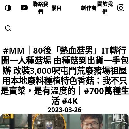
聯絡我
關於我
欄目
創作者
們
們
#MM｜80後「熱血菇男」IT轉行
開一人種菇場 由種菇到出貨一手包
辦 改裝3,000呎屯門荒廢豬場祖屋
用本地廢料種植特色香菇：我不只
是賣菜，是有溫度的｜#700萬種生
活 #4K
2023-03-26