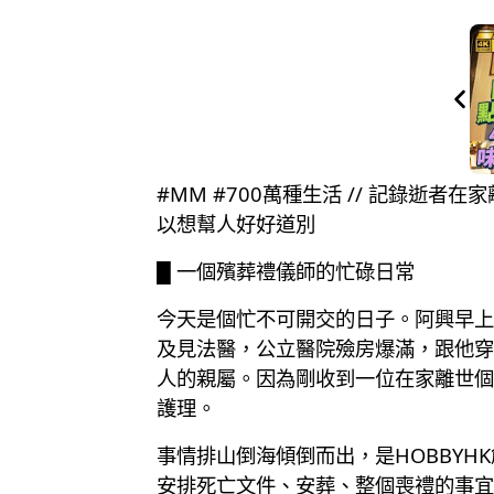
#MM #700萬種生活 // 記錄逝
以想幫人好好道別
█ 一個殯葬禮儀師的忙碌日常
今天是個忙不可開交的日子。阿興早上
及見法醫，公立醫院殮房爆滿，跟他穿
人的親屬。因為剛收到一位在家離世個
護理。
事情排山倒海傾倒而出，是HOBBY
安排死亡文件、安葬、整個喪禮的事宜