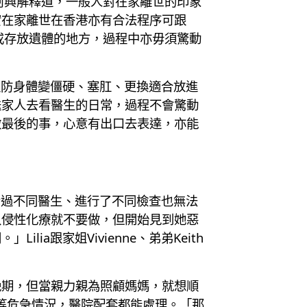
阿興解釋道，一般人對在家離世的印象
實在家離世在香港亦有合法程序可跟
或存放遺體的地方，過程中亦毋須驚動
以防身體變僵硬、塞肛、更換適合放進
送家人去看醫生的日常，過程不會驚動
做最後的事，心意有出口去表達，亦能
看過不同醫生、進行了不同檢查也無法
入侵性化療就不要做，但開始見到她惡
a跟家姐Vivienne、弟弟Keith
晚期，但當親力親為照顧媽媽，就想順
血等危急情況，醫院配套都能處理。「那