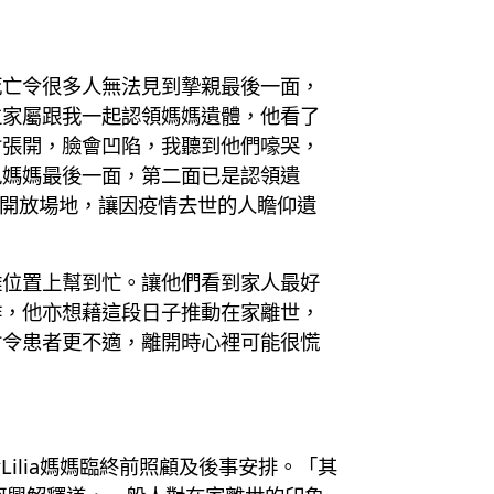
死亡令很多人無法見到摯親最後一面，
位家屬跟我一起認領媽媽遺體，他看了
會張開，臉會凹陷，我聽到他們嚎哭，
見媽媽最後一面，第二面已是認領遺
意開放場地，讓因疫情去世的人瞻仰遺
難位置上幫到忙。讓他們看到家人最好
作，他亦想藉這段日子推動在家離世，
會令患者更不適，離開時心裡可能很慌
ilia媽媽臨終前照顧及後事安排。「其