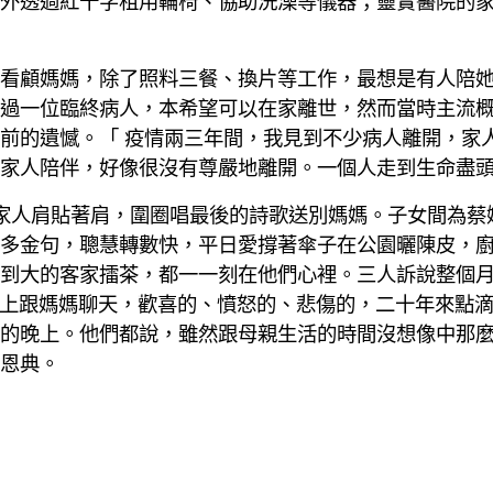
外透過紅十字租用輪椅、協助洗澡等儀器；靈實醫院的
看顧媽媽，除了照料三餐、換片等工作，最想是有人陪
過一位臨終病人，本希望可以在家離世，然而當時主流
前的遺憾。「 疫情兩三年間，我見到不少病人離開，家
家人陪伴，好像很沒有尊嚴地離開。一個人走到生命盡
他，家人肩貼著肩，圍圈唱最後的詩歌送別媽媽。子女間為
多金句，聰慧轉數快，平日愛撐著傘子在公園曬陳皮，
到大的客家擂茶，都一一刻在他們心裡。三人訴說整個
躺在床上跟媽媽聊天，歡喜的、憤怒的、悲傷的，二十年來點
的晚上。他們都說，雖然跟母親生活的時間沒想像中那
恩典。