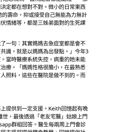
個決定都在想對不對。微小的日常東西
他的壽命，抑或接受自己無能為力無計
起伏情緒等，都是三姊弟面對的生死課
說了一句：其實媽媽去急症室都是會不
共識，就是以媽媽為出發點。」今年3
室。當時醫療系統失控，病重的她未能
家治療。「媽媽性格很膽小，在最熟悉
有人照料，這些在醫院是做不到的。而
提供到一定支援。Keith回憶起有晚
家離世，最後透過「老友宅醫」姑娘上門
sapp群組回答。醫生每兩周上門會診