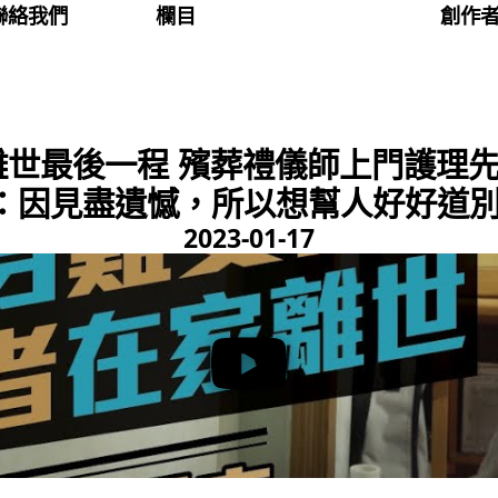
聯絡我們
欄目
創作
離世最後一程 殯葬禮儀師上門護理先
：因見盡遺憾，所以想幫人好好道別｜#
2023-01-17