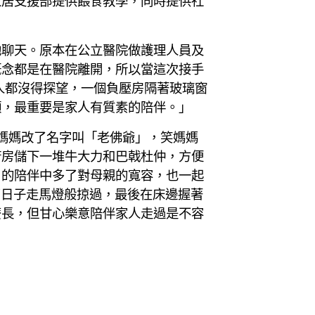
家居支援部提供餵食教學，同時提供社
她聊天。原本在公立醫院做護理人員及
概念都是在醫院離開，所以當這次接手
人都沒得探望，一個負壓房隔著玻璃窗
頭，最重要是家人有質素的陪伴。」
蔡媽媽改了名字叫「老佛爺」，笑媽媽
廚房儲下一堆牛大力和巴戟杜仲，方便
月的陪伴中多了對母親的寬容，也一起
滴日子走馬燈般掠過，最後在床邊握著
麼長，但甘心樂意陪伴家人走過是不容