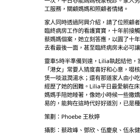
一次，平日亦能媽媽視象視診。家人另
工服務，關顧媽媽和照顧者情緒。
家人同時透過阿興介紹，請了位照顧者
臨終病房工作的看護寶寶，十年前接觸
蔡媽媽個案，她立刻答應，以圓了十年
去看最後一面，甚至臨終病房未必可讓
靈車5時半準備到達，Lilia執起結
「港女」常要人猜度喜好和心意，啜核
煲一啖滋潤湯水；還有那道家人由小吃
經歷了她的困難。Lilia平日最愛
媽媽手陪她睡著，像她小時候一些撒嬌
易的，能夠在這時代好好道別，已是種
策劃：Phoebe 王秋婷
攝影：蔡政峰、鄧欣、伍慶泉、伍永健