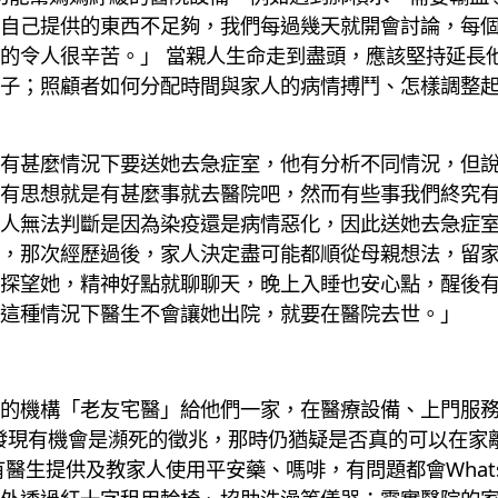
自己提供的東西不足夠，我們每過幾天就開會討論，每
的令人很辛苦。」 當親人生命走到盡頭，應該堅持延長
子；照顧者如何分配時間與家人的病情搏鬥、怎樣調整
有甚麼情況下要送她去急症室，他有分析不同情況，但
有思想就是有甚麼事就去醫院吧，然而有些事我們終究有
人無法判斷是因為染疫還是病情惡化，因此送她去急症
，那次經歷過後，家人決定盡可能都順從母親想法，留
探望她，精神好點就聊聊天，晚上入睡也安心點，醒後
這種情況下醫生不會讓她出院，就要在醫院去世。」
的機構「老友宅醫」給他們一家，在醫療設備、上門服務上
情況發現有機會是瀕死的徵兆，那時仍猶疑是否真的可以在
醫生提供及教家人使用平安藥、嗎啡，有問題都會What