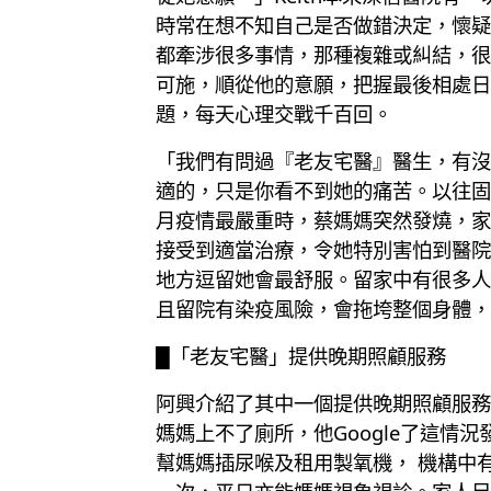
時常在想不知自己是否做錯決定，懷疑
都牽涉很多事情，那種複雜或糾結，很
可施，順從他的意願，把握最後相處日
題，每天心理交戰千百回。
「我們有問過『老友宅醫』醫生，有沒
適的，只是你看不到她的痛苦。以往固
月疫情最嚴重時，蔡媽媽突然發燒，家
接受到適當治療，令她特別害怕到醫院
地方逗留她會最舒服。留家中有很多人
且留院有染疫風險，會拖垮整個身體，
█「老友宅醫」提供晚期照顧服務
阿興介紹了其中一個提供晚期照顧服務
媽媽上不了廁所，他Google了這
幫媽媽插尿喉及租用製氧機， 機構中有