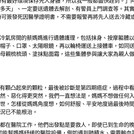
想有最好環境保存先人身體，所以我一般都盡快趕到。」
多天」、一定要送遺體去解剖、有警員上門調查等。其
時可簽發死因醫學證明書，不需要報警再將先人送去冷藏
存放在冷氣房間的蔡媽媽進行遺體護理，包括抹身、按摩軀體
帽子、口罩、太陽眼鏡，再以輪椅運送上接體車，如同
母親梳梳頭、塗抹點面霜，這些集體參與讓大家為親人
媽腹上有顆凸起來的顆粒，最後被診斷是第四期癌症，過程中
然、惡化得更突然，我們一直想法是，媽媽不想做任何
怎樣從媽媽角度想，如何舒服、平安地度過最後時間。」Lili
況已不能根治。
都在醫院工作，他們出發點是要救人，即使已到生命的
有一切能幫媽媽紓緩的醫院設備，例如遇到肺積水、需要輸