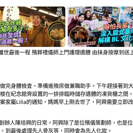
者在家離世最後一程 殯葬禮儀師上門護理遺體 由抹身按摩到
做完身體檢查，準備進殮房做兼職助手。下午趕接著到
梭在紀念館旁設置的一排排臨時儲存遺體的凍貨櫃之間
案家屬Lilia的通知，媽媽早上剛去世了，阿興需要立即
HK創辦人陳培興的日常。阿興除了是位殯儀策劃師，也是
，到最後處理先人骨灰等，同時會為先人化妝。