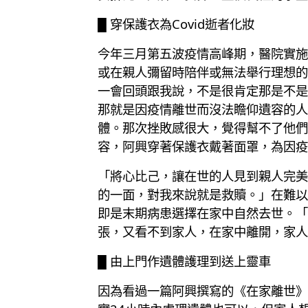
█ 穿保護衣為Covid逝者化妝
今年三月第五波疫情高峰期，醫院實施
或在親人彌留時陪伴或無法舉行理想的
一會回頭跟我說，不是很肯定那是不是
那就是因疫情離世而沒法瞻仰遺容的人
體。那次挫敗感很大，覺得幫不了他們
容，阿興穿著保護衣戴著面罩，為因疫
「將心比己，讓在世的人見到親人完美
的一面，對我來說就是救贖。」在難以
即是末期病患選擇在家中自然去世。「
張，又看不到家人，在家中離開，家人
█ 由上門作遺體護理到送上靈車
因為看過一篇阿興撰寫的《在家離世》的