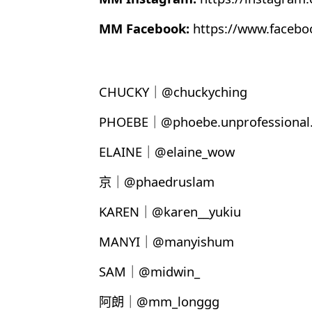
MM Facebook:
https://www.faceb
CHUCKY｜@chuckyching
PHOEBE｜@phoebe.unprofessional.
ELAINE｜@elaine_wow
京｜@phaedruslam
KAREN｜@karen__yukiu
MANYI｜@manyishum
SAM｜@midwin_
阿朗｜@mm_longgg