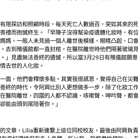
有限探訪和照顧時段，每天死亡人數過百，突如其來的
喪禮而抱憾終生。「早陣子沒得幫染疫遺體化妝時，有
媽媽，一般人未見過一個人離世後模樣，眼睛凸起、口
，去到殯儀館都一直封棺，在醫院離世時他們隔著玻璃
。」見盡無法善終的遺憾，所以當3月29日有殯儀館願
情去世的人化妝。
一面，他們會釋懷多點。其實我很感恩，覺得自己在災
善終的時代，令阿興比別人更想做多一步，除了化妝工
在醫院離世，四圍的人都不認識、咳嗽聲、呻吟聲，都
卻能由頭到尾陪著你。」
文章，Lilia重新連繫上這位同校校友，最後由阿興負責L