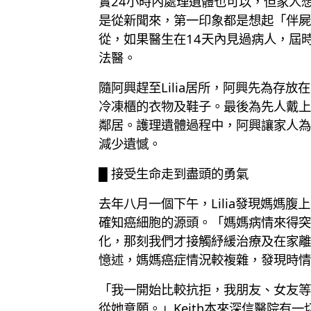
實24小時內處理遺體也可以，但家人
是從新聞來，第一印象都是想起「伴屍
從，如果醫生在14天內見過病人，屆
法醫。
隨阿興趕至Lilia居所，阿興先為
冷凍櫃的衣物及鞋子。最後為先人戴上
鄰居。護理遺體過程中，阿興讓家人為
減少遺憾。
█ 接受生命走到盡頭的勇氣
去年八月一個下午，Lilia發現媽
確知癌細胞的源頭。「媽媽病情來得突
化，那刻我們才接觸紓緩治療及在家離世，
憶述，媽媽癌症情況較複雜，發現時情
「我一開始比較抗拒，我朋友、女友等
從她意願。」Keith本來深信醫院