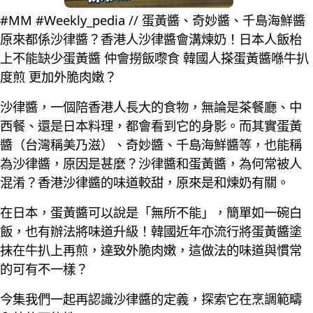
#MM #Weekly_pedia // 蛋黃醬、奇妙醬、千島海鮮醬
原來都係沙律醬？香港人沙律醬會溝煉奶！日本人飯枱
上不能缺少蛋黃醬 仲會撈飯嚟食 韓國人搽蛋黃醬喺牛扒
度煎 更加外脆肉嫩？
沙律醬，一個陪香港人長大的食物，無論是茶餐廳、中
西餐、還是日本料理，都會看到它的身影。而其實蛋黃
醬（台灣稱美乃滋）、奇妙醬、千島海鮮醬等，也能稱
為沙律醬，原因是甚麼？沙律醬和蛋黃醬，為何常被人
混淆？香港沙律醬的味道較甜，原來是和煉奶有關。
在日本，蛋黃醬可以說是「無所不能」，簡單如一碗白
飯，也有辦法將味道升級！韓國近年亦流行將蛋黃醬塗
抹在牛扒上再煎，達致外脆肉嫩，這做法的味道與慣常
的可有不一樣？
今集我們一起再認識沙律醬的定義，探索它在烹調範疇