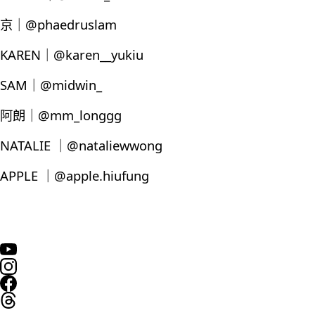
京｜@phaedruslam
KAREN｜@karen__yukiu
SAM｜@midwin_
阿朗｜@mm_longgg
NATALIE ｜@nataliewwong
APPLE ｜@apple.hiufung