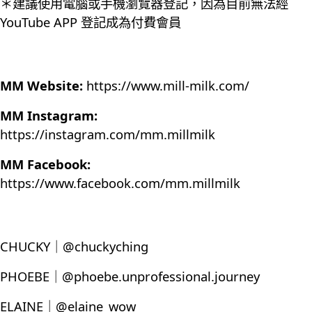
＊建議使用電腦或手機瀏覽器登記，因為目前無法經
YouTube APP 登記成為付費會員
MM Website:
https://www.mill-milk.com/
MM Instagram:
https://instagram.com/mm.millmilk
MM Facebook:
https://www.facebook.com/mm.millmilk
CHUCKY｜@chuckyching
PHOEBE｜@phoebe.unprofessional.journey
ELAINE｜@elaine_wow