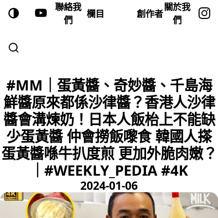
聯絡我
關於我
欄目
創作者
們
們
#MM｜蛋黃醬、奇妙醬、千島海
鮮醬原來都係沙律醬？香港人沙律
醬會溝煉奶！日本人飯枱上不能缺
少蛋黃醬 仲會撈飯嚟食 韓國人搽
蛋黃醬喺牛扒度煎 更加外脆肉嫩？
｜#WEEKLY_PEDIA #4K
2024-01-06