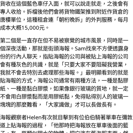
貨收在這個藍色車仔入面，就可以說走就走，之後會有
專人收拾。拆檔後他們會將貨物鐵架推到附近作貨倉的
唐樓單位，這種租倉連「朝桁晚拆」的外判服務，每月
成本大概15,000元。
第二個是一直存在但不易被察覺的城市風景，同時是一
個深夜活動，那就是街頭海報。Sam找來不方便透露身
份的行內人聊天，指貼海報的公司與被貼上海報的公司
會有種灰色的共識，就是「只要大家不要阻礙我營業，
我就不會去特別去處理那些海報。」最明顯看到的就是
貼海報的方式，海報公司通常有兩種方法，一種是黏膠
紙、一種是黏白膠漿，如果像銀行玻璃的質地，就一定
不會用白膠漿黏而是用膠紙黏，免得貼得別人的玻璃一
塊塊的那麼難看，「大家識做」才可以長做長有。
海報觀察者Helen有次就目擊到有位伯伯騎著單車在彌敦
道上貼海報的過程，「他那時把海報放在單車後面的籃