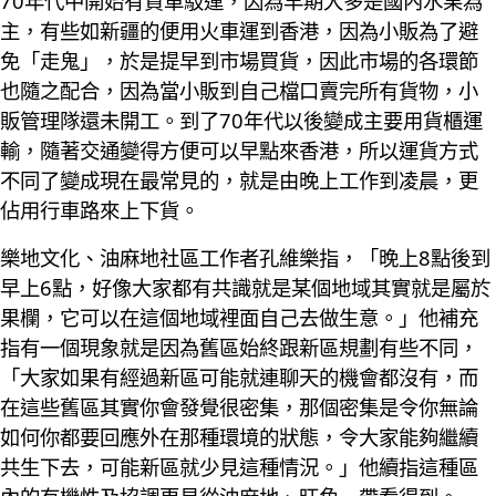
70年代中開始有貨車駁運，因為早期大多是國內水果為
主，有些如新疆的便用火車運到香港，因為小販為了避
免「走鬼」，於是提早到市場買貨，因此市場的各環節
也隨之配合，因為當小販到自己檔口賣完所有貨物，小
販管理隊還未開工。到了70年代以後變成主要用貨櫃運
輸，隨著交通變得方便可以早點來香港，所以運貨方式
不同了變成現在最常見的，就是由晚上工作到凌晨，更
佔用行車路來上下貨。
樂地文化、油麻地社區工作者孔維樂指，「晚上8點後到
早上6點，好像大家都有共識就是某個地域其實就是屬於
果欄，它可以在這個地域裡面自己去做生意。」他補充
指有一個現象就是因為舊區始終跟新區規劃有些不同，
「大家如果有經過新區可能就連聊天的機會都沒有，而
在這些舊區其實你會發覺很密集，那個密集是令你無論
如何你都要回應外在那種環境的狀態，令大家能夠繼續
共生下去，可能新區就少見這種情況。」他續指這種區