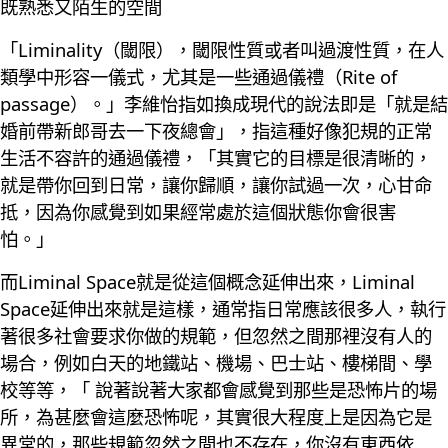
既熟悉又陌生的空間
「Liminality（閾限），閾限性質或者叫過渡性質，在人
類學中形容一儀式，尤其是一些通過儀禮（Rite of
passage）。」李維怡指如換成現代的說法即是「就是結
婚前帶新郎哥去一下夜總會」，指這種好像犯規的正常
生活不容許的通過儀禮，「其實它的目標是很清晰的，
就是帶你回到日常，讓你歸順，讓你試過一次，心甘命
抵，因為你感覺到如果經常處於這個狀態你會很害
怕。」
而Liminal Space就是從這個概念延伸出來，Liminal
Space延伸出來就是這樣，通常指日常應該很多人，執行
著很多社會要求你做的規範，但忽然之間那裡沒有人的
場合，例如白天的地鐵站、機場、巴士站、樓梯間、學
校等等，「 說著說著大家都會感覺到那些是恐怖片的場
所，為甚麼會這麼恐怖呢，其實很大程度上是因為它是
異常的，那些規範忽然之間也不存在，你沒有東西依