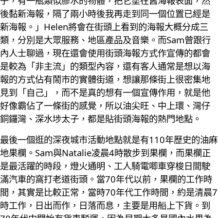
子，有一瓶類似膠水的物體，把它塗在舊海報表面，然
後黏新海報，隔了兩小時後我再走到同一個位置已經是
新海報。」Helen將會在街頭上看到的海報大概分成三
類，分別是大眾服務、地區產品及音樂。而Sam曾跟行
內人士聊過，現在還會使用街頭海報方式作宣傳的都會
是較為「非主流」的類型內容，還有客人通常是想以海
報的方式佔有鬧市的實體街道，想讓那條街上很密集地
見到「自己」，而不是真的想有一個宣傳作用，就是他
好像霸佔了一條街的感覺，所以油尖旺、中上環、灣仔
銅鑼灣、深水埗太子，都是貼街頭海報的熱門地點。
最後一個逛的深夜城市活動地點就是有110年歷史的油麻
地果欄。Sam與Natalie凌晨4時散步到果欄，而果欄正
是最活躍的時段，燈火通明、工人騎電唧車穿梭日間駛
滿汽車的窩打老道街頭。當70年代以前，果欄的工作時
間，其實是比較正常，當時70年代工作時間，約是清晨7
時工作，日出而作，日落而息，主要是用船上下貨。到