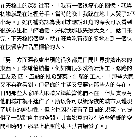
在天橋上的深刻往事，「我有一個很痛心的回憶，我與
初戀就是在這裡分手，當時的晚上我跪在地上大哭了2個
小時。」她再補充認為我剛才想說旺角的深夜可以看到
很多眾生相「醉酒佬、好似我那樣失戀大哭。」話口未
完，下天橋拐個彎，就在旺角吃宵夜的勝地看到一個伏
在快餐店甜品屋櫃枱的人。
「另一方面深夜會出現的很多都是日間世界排擠出來的
東西。」李維怡續指，例如有很多洗街清潔工、修路的
工友及`四、五點的批發蔬菜、劏豬的工人。「那些大家
又不喜歡看到，但是你的生活又需要它那些人的存在，
日間那些大家睜大眼睛又繼續當他們不在，但其實沒有
他們城市就不運作了，所以你可以說深夜的城市又體現
了城市的壓迫性，但它也因為沒有了日間的規範，它提
供了一點點自由的空間，其實說真的沒有這些舒緩的空
間和時間，那早上積壓的東西就會爆發了。」