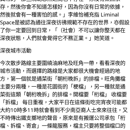
存，然後你會不知道怎樣好，因為你沒有日常的依據，
然後就會有一種害怕的感。」李維怡補充指 Liminal
Space是被認為通往深夜彷彿規範不存在的世界，亦假設
了你一定要回到日常，「（社會）不可以讓你整天都在
深夜狀態，人們就會覺得它不務正業。」她笑道。
深夜城市活動
今次散步路線主要圍繞油麻地及旺角一帶，看看深夜的
城市活動，而選擇的路線是大家都很大機會經過的地
方，第一個就是通菜街「朝桁晚拆」的排檔。旺角攤檔
主要分兩種，一種是花園街的「梗檔」，另一種就是通
菜街這類「朝桁晚拆」的排檔。開檔要「桁檔」 收檔要
「拆檔」 每日重複，大家平日在這條街吃完宵夜可能都
大約10時多11時就會看到不少南亞裔人士來來往往，又
不時傳出鐵支擲地的聲音，原來是有搬運公司承包「桁
檔、拆檔、寄倉」一條龍服務，檔主只要將整個檔口的