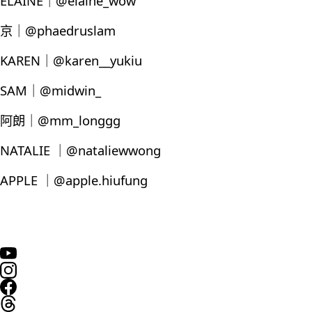
ELAINE｜@elaine_wow
京｜@phaedruslam
KAREN｜@karen__yukiu
SAM｜@midwin_
阿朗｜@mm_longgg
NATALIE ｜@nataliewwong
APPLE ｜@apple.hiufung