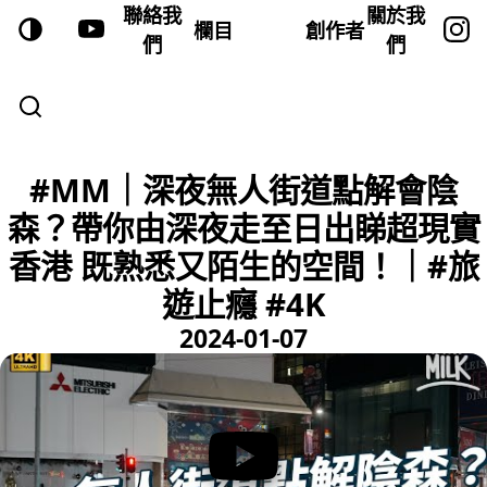
聯絡我
關於我
欄目
創作者
們
們
#MM｜深夜無人街道點解會陰
森？帶你由深夜走至日出睇超現實
香港 既熟悉又陌生的空間！｜#旅
遊止癮 #4K
2024-01-07