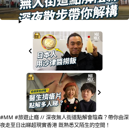
#MM #旅遊止癮 // 深夜無人街道點解會陰森？帶你由深
夜走至日出睇超現實香港 既熟悉又陌生的空間！