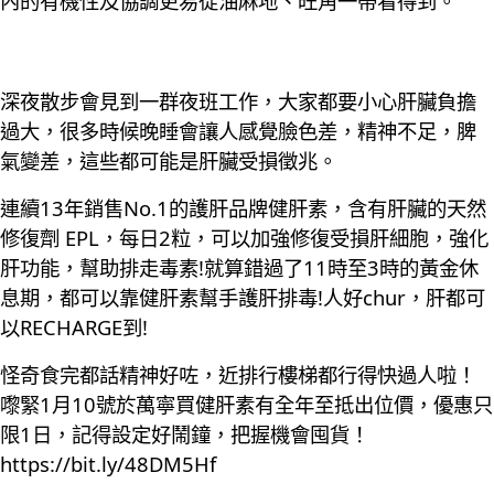
內的有機性及協調更易從油麻地、旺角一帶看得到。
深夜散步會見到一群夜班工作，大家都要小心肝臟負擔
過大，很多時候晚睡會讓人感覺臉色差，精神不足，脾
氣變差，這些都可能是肝臟受損徵兆。
連續13年銷售No.1的護肝品牌健肝素，含有肝臟的天然
修復劑 EPL，每日2粒，可以加強修復受損肝細胞，強化
肝功能，幫助排走毒素!就算錯過了11時至3時的黃金休
息期，都可以靠健肝素幫手護肝排毒!人好chur，肝都可
以RECHARGE到!
怪奇食完都話精神好咗，近排行樓梯都行得快過人啦！
嚟緊1月10號於萬寧買健肝素有全年至抵出位價，優惠只
限1日，記得設定好鬧鐘，把握機會囤貨！
https://bit.ly/48DM5Hf