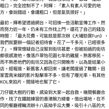
粗口，完全控制不了。阿輝：「素人有素人可愛的地
方，會說錯話，會講粗口，但是氣氛很好。」
最初，輝希望透過網台，可招徠一些活動宣傳工作。然
而努力近一年，仍未有工作找上門，還花了自己的錢及
時間：「最大花費，可能就是那次辦《大埔勁賞Fun》，
我們就要辦一個記者招待會。花了一千多元，已經很多
了」。輝常懷疑自己沒幫到街坊甚麼，但被拍過的街坊
都很感激他。像落戶翠怡花園七年的雞屋。熟客移民，
而不熟悉他們的街坊又因為它只開晚市，以為是結業小
店。經報道，新舊客人都回來，讓老闆度過了難關。田
家雲南米線的影片點擊率不多，但有了曝光率，有其他
KOL來拍片，間接地也幫了它。
刀仔鋸大樹的行動，感染到大家一起自救。幾間餐廳合
作，找了在鐵館練習的香港腕力總會，借出場地，在不
同的餐廳裡輪流辦十八區拗手瓜大賽，吸引十八區的大