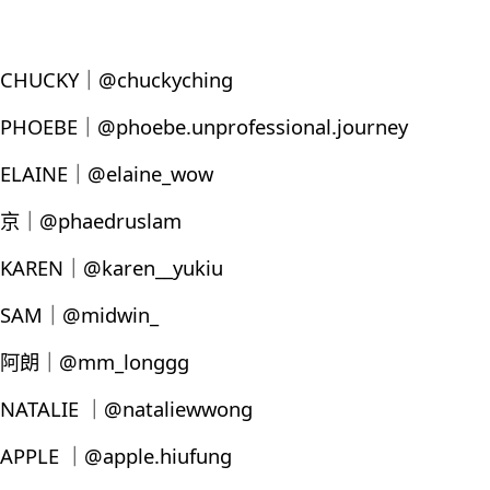
CHUCKY｜@chuckyching
PHOEBE｜@phoebe.unprofessional.journey
ELAINE｜@elaine_wow
京｜@phaedruslam
KAREN｜@karen__yukiu
SAM｜@midwin_
阿朗｜@mm_longgg
NATALIE ｜@nataliewwong
APPLE ｜@apple.hiufung