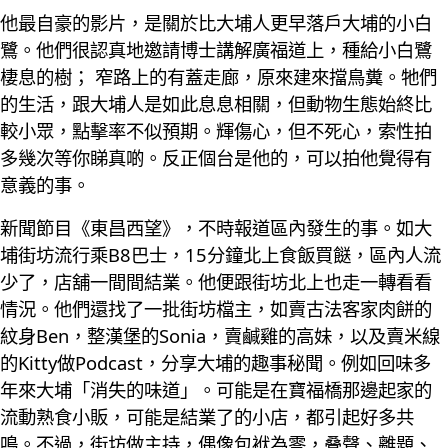
他最自豪的影片，是關於比大埔人更早落戶大埔的小白
鷺。他們很認真地邀請博士講解廣福道上，種給小白鷺
棲息的樹； 窄路上的有蓋走廊，原來建來擋鳥糞。牠們
的生活，跟大埔人是如此息息相關，但動物生態始終比
較小眾，點擊率不似預期。輝傷心，但不死心，索性拍
多幾次等你睇真啲。反正個台是他的，可以拍他覺得有
意義的事。
新聞節目《東昌西望》，不時報道區內發生的事。如大
埔街坊流行乘B8巴士，15分鐘北上食飯買餸，區內人流
少了，店舖一間間結業。他便跟街坊北上也走一轉看看
情況。他們還找了一批街坊檔主，如賣古法客家肉餅的
紋身Ben，整漢堡的Sonia，賣鹹雞的高妹，以及賣米線
的Kitty做Podcast，分享大埔的趣事秘聞。例如回味多
年來大埔「消失的味道」。可能是在寶福橋那邊起家的
流動熟食小販，可能是結業了的小店，都引起好多共
鳴。不過，街坊做主持，偶像包袱為零，叠聲、離題、