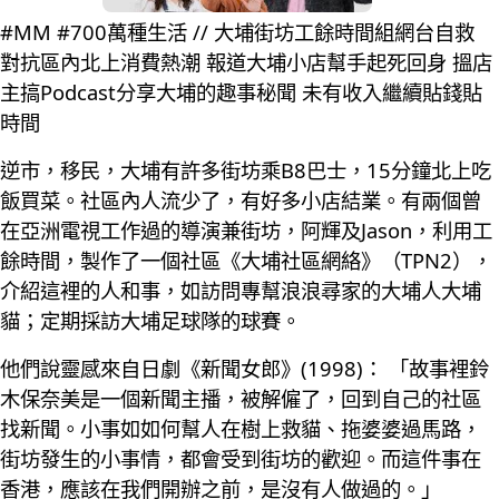
#MM #700萬種生活 // 大埔街坊工餘時間組網台自救
對抗區內北上消費熱潮 報道大埔小店幫手起死回身 搵店
主搞Podcast分享大埔的趣事秘聞 未有收入繼續貼錢貼
時間
逆市，移民，大埔有許多街坊乘B8巴士，15分鐘北上吃
飯買菜。社區內人流少了，有好多小店結業。有兩個曾
在亞洲電視工作過的導演兼街坊，阿輝及Jason，利用工
餘時間，製作了一個社區《大埔社區網絡》（TPN2），
介紹這裡的人和事，如訪問專幫浪浪尋家的大埔人大埔
貓；定期採訪大埔足球隊的球賽。
他們說靈感來自日劇《新聞女郎》(1998)： 「故事裡鈴
木保奈美是一個新聞主播，被解僱了，回到自己的社區
找新聞。小事如如何幫人在樹上救貓、拖婆婆過馬路，
街坊發生的小事情，都會受到街坊的歡迎。而這件事在
香港，應該在我們開辦之前，是沒有人做過的。」