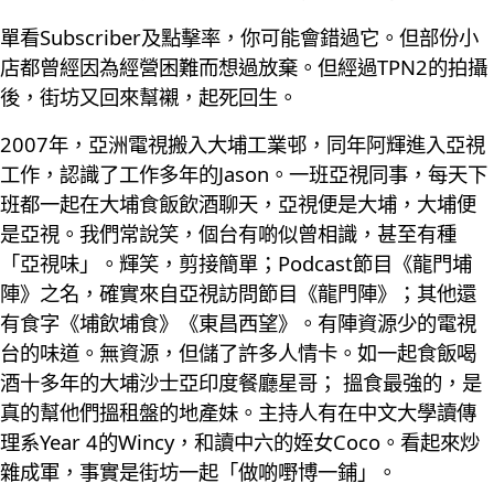
單看Subscriber及點擊率，你可能會錯過它。但部份小
店都曾經因為經營困難而想過放棄。但經過TPN2的拍攝
後，街坊又回來幫襯，起死回生。
2007年，亞洲電視搬入大埔工業邨，同年阿輝進入亞視
工作，認識了工作多年的Jason。一班亞視同事，每天下
班都一起在大埔食飯飲酒聊天，亞視便是大埔，大埔便
是亞視。我們常說笑，個台有啲似曾相識，甚至有種
「亞視味」。輝笑，剪接簡單；Podcast節目《龍門埔
陣》之名，確實來自亞視訪問節目《龍門陣》；其他還
有食字《埔飲埔食》《東昌西望》。有陣資源少的電視
台的味道。無資源，但儲了許多人情卡。如一起食飯喝
酒十多年的大埔沙士亞印度餐廳星哥； 搵食最強的，是
真的幫他們搵租盤的地產妹。主持人有在中文大學讀傳
理系Year 4的Wincy，和讀中六的姪女Coco。看起來炒
雜成軍，事實是街坊一起「做啲嘢博一鋪」。