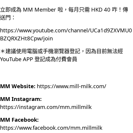
立即成為 MM Member 啦，每月只需 HKD 40 咋！傳
送門：
https://www.youtube.com/channel/UCa1d9ZXVMU0
BZQRXZHt8Cpw/join
＊建議使用電腦或手機瀏覽器登記，因為目前無法經
YouTube APP 登記成為付費會員
MM Website:
https://www.mill-milk.com/
MM Instagram:
https://instagram.com/mm.millmilk
MM Facebook:
https://www.facebook.com/mm.millmilk