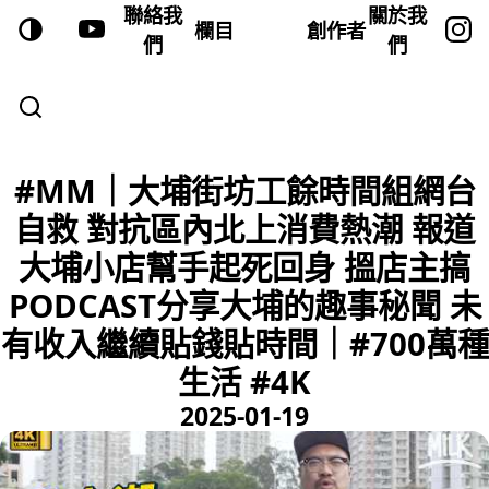
聯絡我
關於我
欄目
創作者
們
們
#MM｜大埔街坊工餘時間組網台
自救 對抗區內北上消費熱潮 報道
大埔小店幫手起死回身 搵店主搞
PODCAST分享大埔的趣事秘聞 未
有收入繼續貼錢貼時間｜#700萬種
生活 #4K
2025-01-19