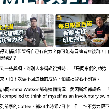
停努力工作得到稱讚但覺得自己冇實力？你可能有冒牌者症後群！
有同樣經歷？
到一些獎項，到別人來稱讚祝賀時： 「是同事們的功勞
來，怕下次做不回這樣的成績，怕被揭發名不副實。
、Lady Gaga同Emma Watson都有這個情況，愛因斯坦
compelled to think of myself as an involuntary sw
前茅的Coffee，都24小時乘7日咁工作，怕不努力便不被認可