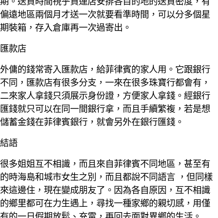
期。送貨時間視乎貨運店安排各目的地的送貨密度，有
偏遠地區兩個月才送一次就要看準時間，可以分多個星
期裝箱，存入倉庫再一次過寄出。
匯款店
外傭的錢常寄入匯款店，給菲律賓的家人用。它跟銀行
不同，匯款店有很多分支，一來在很多珠寶行都會有，
二來家人拿錢只須展示身份證，方便家人拿錢。經銀行
匯錢就只可以在同一間銀行拿，而且手續繁複，若是想
儲蓄金錢在菲律賓銀行，就會另外在銀行匯錢。
結語
很多姐姐互不相識，而且來自菲律賓不同地區，甚至有
的時海島和城市女生之別，而且都說不同語言 ，但同樣
來這邊住，現在變成朋友了。因為各自原因，互不相識
的鄉里都可在力生遇上，尋找一種家鄉的親切感，用僅
有的一日假期放鬆、充電，再回去面對異鄉的生活。