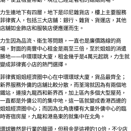
力生連地下有四層，地下是印尼雜貨店，樓上主要服務
菲律賓人，包括三大店舖：銀行、雜貨、貨運店，其他
店舖如金飾店和服裝店便應運而生。
力生因為品流、衛生等問題，一直也是廉價路線的商
場，對面的南豐中心租金是兩至三倍，至於姐姐的消遣
勝地——中環環球大廈，租金幾乎是4萬元起跳，力生就
變成菲律賓小店的熱門選擇。
菲律賓姐姐經濟圈中心在中環環球大廈，貨品最齊全；
新界服務外傭的店舖比較分散，而荃灣就因為有兩個地
鐵站，連接九龍西和新界西，加上區內多個大型屋苑，
一直都是外傭公司的集中地，這一區就變成香港西邊的
姐姐經濟圈中心；而因為北角唐樓有大量外傭中心的臨
時寄宿房屋，九龍和港島東的就集中在北角。
環球雖然是行業的龍頭，但租金是這裡的10倍，不少店