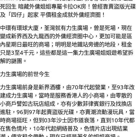
死回生 暗藏外傭姐姐專屬卡拉OK房！曾經靠賣盜版光碟
及「四仔」起家 平價租金成就外傭經濟圈！
中環有環球大廈，荃灣就有力生廣場，曾是死場，現在
變成新界西及九龍西的外傭經濟圈中心，更加可能是區
內星期日最旺的商場；明明是地鐵站旁邊的地段，租金
只是3至4千元，這些都是這一集力生廣場姐姐遊希望拆
解的謎團。
力生廣場的前世今生
力生廣場前身是新界酒樓，由70年代起營業，至93年改
建成力生廣場，當時是服務香港人的小商場，由零散的
小商戶譬如古玩店組成，亦有少數菲律賓銀行及找換店
進駐，96到97年起賣盜版光碟，亦賣潮流動漫玩具，當
時商場挺旺，但到03年沙士因市道衰落，直到10年代都
在售色情片，10年代起網絡普及，色情片店出現結業
潮，便宜租金帶動，現在已經是著名的姐姐商場。