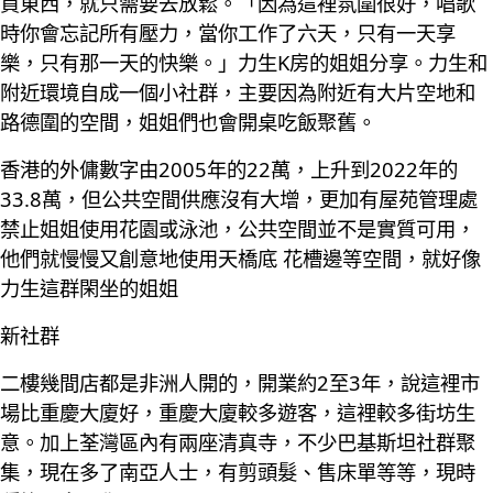
買東西，就只需要去放鬆。「因為這裡氛圍很好，唱歌
時你會忘記所有壓力，當你工作了六天，只有一天享
樂，只有那一天的快樂。」力生K房的姐姐分享。力生和
附近環境自成一個小社群，主要因為附近有大片空地和
路德圍的空間，姐姐們也會開桌吃飯聚舊。
香港的外傭數字由2005年的22萬，上升到2022年的
33.8萬，但公共空間供應沒有大增，更加有屋苑管理處
禁止姐姐使用花園或泳池，公共空間並不是實質可用，
他們就慢慢又創意地使用天橋底 花槽邊等空間，就好像
力生這群閑坐的姐姐
新社群
二樓幾間店都是非洲人開的，開業約2至3年，說這裡市
場比重慶大廈好，重慶大廈較多遊客，這裡較多街坊生
意。加上荃灣區內有兩座清真寺，不少巴基斯坦社群聚
集，現在多了南亞人士，有剪頭髮、售床單等等，現時