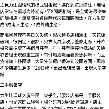
主見力生跟環球的模式很相似，選擇到這裏賭注。曬相
店當年在環球高峰期有7至8間曬相舖，是全香港最密集
的曬相店，無奈隨著數碼時代來臨面臨淘汰，在力生變
成9成港人生意，1成外傭生意。
商場因管理不善日久失修，越來越多店舖遷出：天花板
破爛，很侷促、很熱，只靠大風扇吹涼整條走廊，升降
機及電梯壞了幾個月甚至一年，甚至連接地鐵站的天橋
亦曾經出現嚴重生鏽，有倒塌危險而要緊急翻新。而且
疫情加上移民潮，大量外傭遷出香港到波蘭等國，現時
不少店舖生意少了2到3成，更出現結業潮，出現大量空
舖。
二手服裝店
力生比環球大廈平民，幾乎全部服裝店都是二手服裝
店，也是家庭式經營，場外只有3至4間連鎖店。店主
May在力生開業5年，搬了3次舖，由30呎搬到40呎左