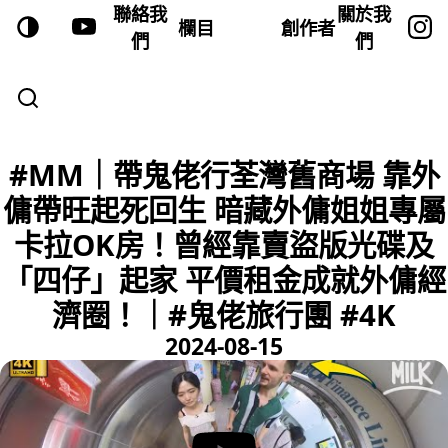
聯絡我
關於我
欄目
創作者
們
們
#MM｜帶鬼佬行荃灣舊商場 靠外
傭帶旺起死回生 暗藏外傭姐姐專屬
卡拉OK房！曾經靠賣盜版光碟及
「四仔」起家 平價租金成就外傭經
濟圈！｜#鬼佬旅行團 #4K
2024-08-15