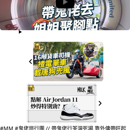
#MM #鬼佬旅行團 // 帶鬼佬行荃灣死場 靠外傭帶旺起