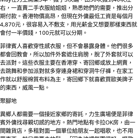
右，一直賣二手衣服給姐姐，熟悉她們的需要，推出分
期付款。香港物價高昂，但現在外傭最低工資是每個月
4,870元，很容易入不敷支，用光薪金又想要那樣東西就
會付一半價錢，100元就可以分期。
菲律賓人喜歡穿性感衣服，但不會暴露身體。他們很多
都會回教會，所以加件外套遮住肩膀，脫了外套就可以
去派對。這些衣服主要在香港穿、寄回鄉或放上網賣，
去跳舞和參加派對就多穿連身裙和穿洞牛仔褲，在家工
作就以舒服棉質布料為主，寄回鄉下就喜歡買歐美牌子
的東西，威風一點。
聚腳地
異鄉人都需要一個接近家鄉的寄託，力生廣場便是菲律
賓外傭找尋親切感的地方。熱門地點有卡拉OK房，由一
間雜貨店，多租對面一個單位給朋友一起唱歌，也不用