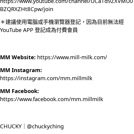
https://www.youtube.com/channel/UCa1d9ZXVMU0
BZQRXZHt8Cpw/join
＊建議使用電腦或手機瀏覽器登記，因為目前無法經
YouTube APP 登記成為付費會員
MM Website:
https://www.mill-milk.com/
MM Instagram:
https://instagram.com/mm.millmilk
MM Facebook:
https://www.facebook.com/mm.millmilk
CHUCKY｜@chuckyching