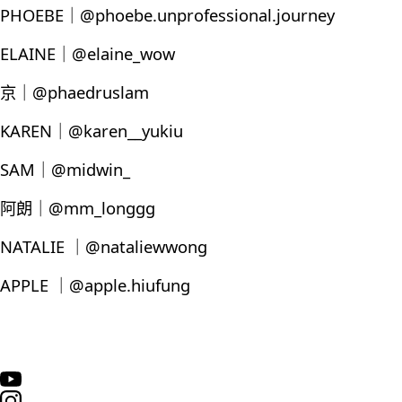
PHOEBE｜@phoebe.unprofessional.journey
ELAINE｜@elaine_wow
京｜@phaedruslam
KAREN｜@karen__yukiu
SAM｜@midwin_
阿朗｜@mm_longgg
NATALIE ｜@nataliewwong
APPLE ｜@apple.hiufung