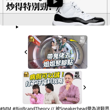
#MM #BigBrandTheory // 被Sneakerhead譽為波鞋界