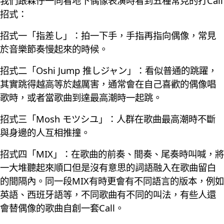
我們跟森仔一同看地下偶像表演時看到五種常見的打Call
招式：
招式一「指差し」：拍一下手，手指再指向偶像，常見
於音樂節奏慢起來的時候。
招式二「Oshi Jump 推しジャン」：看似普通的跳躍，
其實跳得越高等於越厲害，通常會在自己喜歡的偶像唱
歌時，或者當歌曲到達最高潮時一起跳。
招式三「Mosh モツシユ」：人群在歌曲最高潮時不斷
與身邊的人互相推撞。
招式四「MIX」：在歌曲的前奏、間奏、尾奏時叫喊，將
一大堆聽起來順口但是沒有意思的詞語融入在歌曲留白
的間隔內。同一段MIX有時更會有不同語言的版本，例如
英語、西班牙語等，不同歌曲有不同的叫法，有些人還
會替偶像的歌曲自創一套Call。