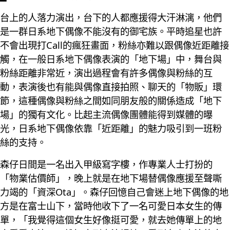
台上的人落力演出，台下的人都應援得大汗淋漓，他們
是一群日系地下偶像不能沒有的御宅族。平時追星也許
不會出現打Call的瘋狂畫面，粉絲亦難以跟偶像近距離接
觸，在一般日系地下偶像表演的「地下場」中，舞台與
粉絲距離非常近，演出過程會有許多偶像與粉絲的互
動，表演後也有能與偶像直接拍照、聊天的「物販」環
節，這種偶像與粉絲之間如同朋友般的關係造成「地下
場」的獨有文化。比起主流偶像團體能得到媒體的曝
光，日系地下偶像依靠「近距離」的魅力吸引到一班粉
絲的支持。
森仔日間是一名出入甲級寫字樓，作專業人士打扮的
「物業估價師」，晚上就是在地下場替偶像應援至聲嘶
力竭的「資深Ota」。森仔回憶自己會迷上地下偶像的地
方是在富士山下，當時他收下了一名可愛日本女生的傳
單，「我覺得這個女生好像挺可愛，就去她傳單上的地