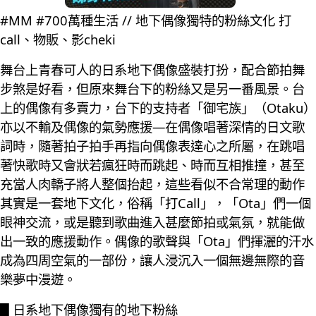
#MM #700萬種生活 // 地下偶像獨特的粉絲文化 打
call、物販、影cheki
舞台上青春可人的日系地下偶像盛裝打扮，配合節拍舞
步煞是好看，但原來舞台下的粉絲又是另一番風景。台
上的偶像有多賣力，台下的支持者「御宅族」（Otaku）
亦以不輸及偶像的氣勢應援—在偶像唱著深情的日文歌
詞時，隨著拍子拍手再指向偶像表達心之所屬，在跳唱
著快歌時又會狀若瘋狂時而跳起、時而互相推撞，甚至
充當人肉轎子將人整個抬起，這些看似不合常理的動作
其實是一套地下文化，俗稱「打Call」，「Ota」們一個
眼神交流，或是聽到歌曲進入甚麼節拍或氣氛，就能做
出一致的應援動作。偶像的歌聲與「Ota」們揮灑的汗水
成為四周空氣的一部份，讓人浸沉入一個無邊無際的音
樂夢中漫遊。
█ 日系地下偶像獨有的地下粉絲