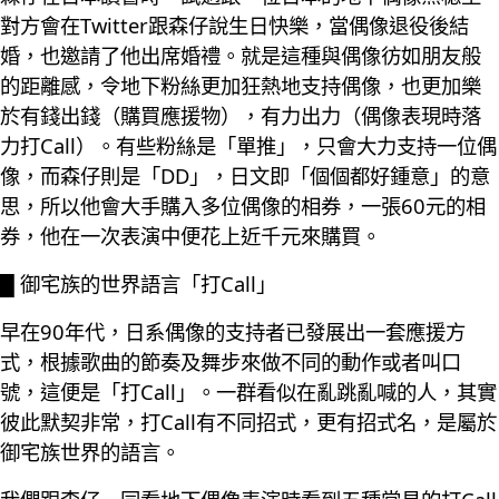
對方會在Twitter跟森仔說生日快樂，當偶像退役後結
婚，也邀請了他出席婚禮。就是這種與偶像彷如朋友般
的距離感，令地下粉絲更加狂熱地支持偶像，也更加樂
於有錢出錢（購買應援物），有力出力（偶像表現時落
力打Call）。有些粉絲是「單推」，只會大力支持一位偶
像，而森仔則是「DD」，日文即「個個都好鍾意」的意
思，所以他會大手購入多位偶像的相券，一張60元的相
券，他在一次表演中便花上近千元來購買。
█ 御宅族的世界語言「打Call」
早在90年代，日系偶像的支持者已發展出一套應援方
式，根據歌曲的節奏及舞步來做不同的動作或者叫口
號，這便是「打Call」。一群看似在亂跳亂喊的人，其實
彼此默契非常，打Call有不同招式，更有招式名，是屬於
御宅族世界的語言。