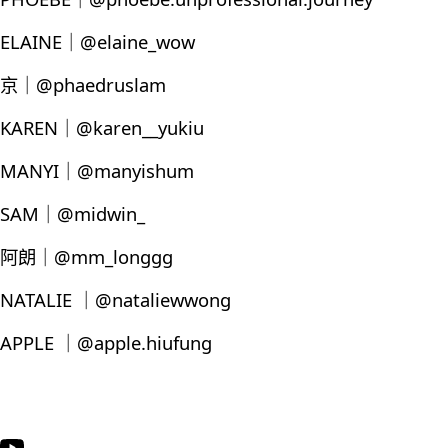
ELAINE｜@elaine_wow
京｜@phaedruslam
KAREN｜@karen__yukiu
MANYI｜@manyishum
SAM｜@midwin_
阿朗｜@mm_longgg
NATALIE ｜@nataliewwong
APPLE ｜@apple.hiufung