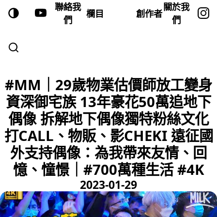
聯絡我
關於我
欄目
創作者
們
們
#MM｜29歲物業估價師放工變身
資深御宅族 13年豪花50萬追地下
偶像 拆解地下偶像獨特粉絲文化
打CALL、物販、影CHEKI 遠征國
外支持偶像：為我帶來友情、回
憶、憧憬｜#700萬種生活 #4K
2023-01-29