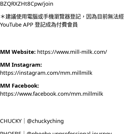
BZQRXZHt8Cpw/join
＊建議使用電腦或手機瀏覽器登記，因為目前無法經
YouTube APP 登記成為付費會員
MM Website:
https://www.mill-milk.com/
MM Instagram:
https://instagram.com/mm.millmilk
MM Facebook:
https://www.facebook.com/mm.millmilk
CHUCKY｜@chuckyching
PHOEBE｜@phoebe.unprofessional.journey