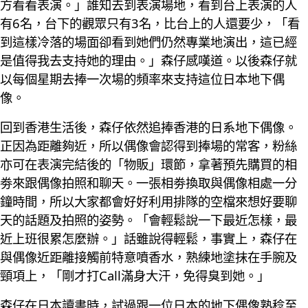
方看看表演。」誰知去到表演場地，看到台上表演的人
有6名，台下的觀眾只有3名，比台上的人還要少，「看
到這樣冷落的場面卻看到她們仍然專業地演出，這已經
是值得我去支持她的理由。」森仔感嘆道。以後森仔就
以每個星期去捧一次場的頻率來支持這位日本地下偶
像。
回到香港生活後，森仔依然追捧香港的日系地下偶像。
正因為距離夠近，所以偶像會認得到捧場的常客，粉絲
亦可在表演完結後的「物販」環節，拿著預先購買的相
劵來跟偶像拍照和聊天。一張相劵換取與偶像相處一分
鐘時間，所以大家都會好好利用排隊的空檔來想好要聊
天的話題及拍照的姿勢。「會輕鬆說一下最近怎樣，最
近上班很累怎麼辦。」話雖說得輕鬆，事實上，森仔在
與偶像近距離接觸前特意噴香水，熟練地塗抹在手腕及
頸項上，「剛才打Call滿身大汗，免得臭到她。」
森仔在日本讀書時，試過跟一位日本的地下偶像熟稔至