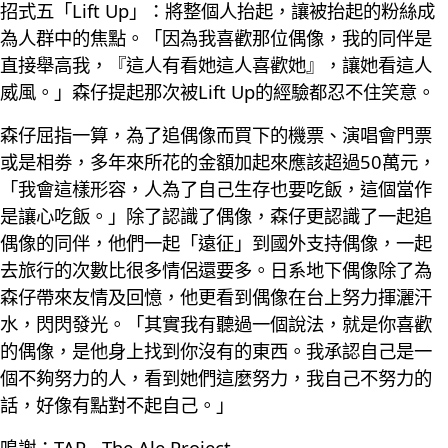
招式五「Lift Up」：將整個人抬起，讓被抬起的粉絲成
為人群中的焦點。「因為我喜歡那位偶像，我的同伴是
直接舉高我，『這人有看她這人喜歡她』，讓她看這人
威風。」森仔提起那次被Lift Up的經驗都忍不住笑意。
森仔屈指一算，為了追偶像而買下的機票、演唱會門票
或是相劵，多年來所花的金額加起來應該超過50萬元，
「我會這樣形容，人為了自己生存也要吃飯，這個當作
是讓心吃飯。」除了認識了偶像，森仔更認識了一起追
偶像的同伴，他們一起「遠征」到國外支持偶像，一起
去旅行的次數比很多情侶還要多。日系地下偶像除了為
森仔帶來友情及回憶，他更看到偶像在台上努力揮灑汗
水，閃閃發光。「其實我有聽過一個說法，就是你喜歡
的偶像，是他身上找到你沒有的東西。我承認自己是一
個不夠努力的人，看到她們這麼努力，我自己不努力的
話，好像有點對不起自己。」
鳴謝：TAP - The Ale Project