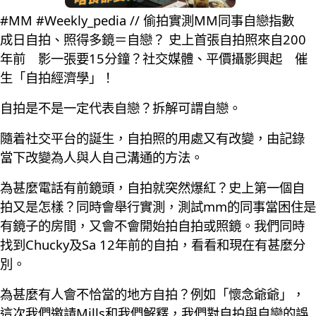
#MM #Weekly_pedia // 偷拍實測MM同事自戀指數
成日自拍、照得多鏡＝自戀？ 史上首張自拍照來自200
年前 影一張要15分鐘？社交媒體、平價攝影興起 催
生「自拍經濟學」！
自拍是不是一定代表自戀？拆解可謂自戀。
隨着社交平台的誕生，自拍照的用處又有改變，由記錄
當下改變為人與人自己溝通的方法。
為甚麼電話有前鏡頭，自拍就突然爆紅？史上第一個自
拍又是怎樣？同時會舉行實測，測試mm的同事當困住是
有鏡子的房間，又會不會開始拍自拍或照鏡。我們同時
找到Chucky及Sa 12年前的自拍，看看和現在有甚麼分
別。
為甚麼有人會不恰當的地方自拍？例如「懷念爺爺」，
這次我們邀請Mills和我們解釋，我們對自拍與自戀的誤