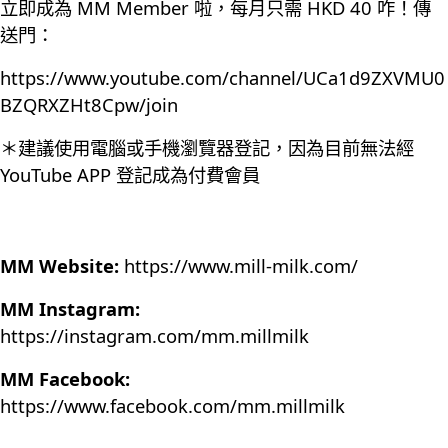
立即成為 MM Member 啦，每月只需 HKD 40 咋！傳
送門：
https://www.youtube.com/channel/UCa1d9ZXVMU0
BZQRXZHt8Cpw/join
＊建議使用電腦或手機瀏覽器登記，因為目前無法經
YouTube APP 登記成為付費會員
MM Website:
https://www.mill-milk.com/
MM Instagram:
https://instagram.com/mm.millmilk
MM Facebook:
https://www.facebook.com/mm.millmilk