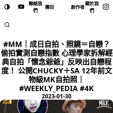
聯絡我
關於我
欄目
創作者
們
們
#MM｜成日自拍、照鏡＝自戀？
偷拍實測自戀指數 心理學家拆解經
典自拍「懷念爺爺」反映出自戀程
度！ 公開CHUCKY＋SA 12年前文
物級MK自拍照｜
#WEEKLY_PEDIA #4K
2023-01-30