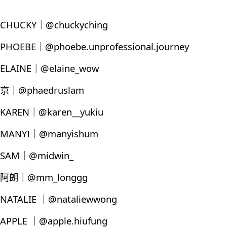
CHUCKY｜@chuckyching
PHOEBE｜@phoebe.unprofessional.journey
ELAINE｜@elaine_wow
京｜@phaedruslam
KAREN｜@karen__yukiu
MANYI｜@manyishum
SAM｜@midwin_
阿朗｜@mm_longgg
NATALIE ｜@nataliewwong
APPLE ｜@apple.hiufung