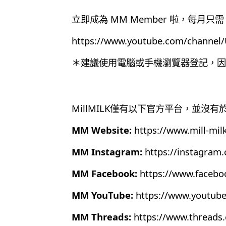
立即成為 MM Member 啦，每月只需 
https://www.youtube.com/chann
＊建議使用電腦或手機瀏覽器登記，因為目
MillMILK僅有以下官方平台，並沒
MM Website:
https://www.mill-mil
MM Instagram:
https://instagram
MM Facebook:
https://www.faceb
MM YouTube:
https://www.youtub
MM Threads:
https://www.thread