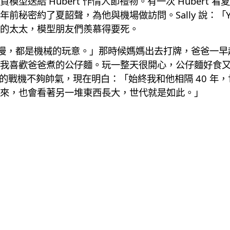
送給 Hubert 作情人節禮物。有一次 Hubert 看夏
秘密約了夏韶聲，為他與機場做訪問。Sally 說：「Yo
的太太，模型朋友們羨慕得要死。
人的浪漫，都是機械的玩意。」那時候媽媽出去打牌，爸爸一
我喜歡爸爸煮的公仔麵。玩一整天很開心，公仔麵好食又
得爸爸的戰機不夠帥氣，現在明白：「始終我和他相隔 40 
來，也會看著另一堆東西長大，世代就是如此。」