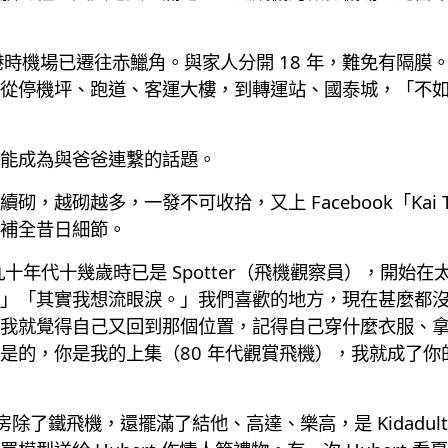
年回港時機場已遷往赤鱲角。與家人分開 18 年，難免有隔
從停機坪、跑道、客運大樓，到轉運站、國泰城，「不
能成為與爸爸連繫的話題。
越砌越多，一發不可收拾，又上 Facebook「Kai Ta
補全昔日細節。
vin 九十年代十幾歲時已是 Spotter（飛機觀察員），開始
」「其實我想流眼淚。」我們喜歡的地方，現在甚麼都
我就覺得自己又回到那個位置，記得自己穿什麼衣服、
是的，你是我的上集（80 年代觀賞飛機），我就成了你的
房除了鐵飛機，還擺滿了結他、高達、樂高，是 Kidadult 