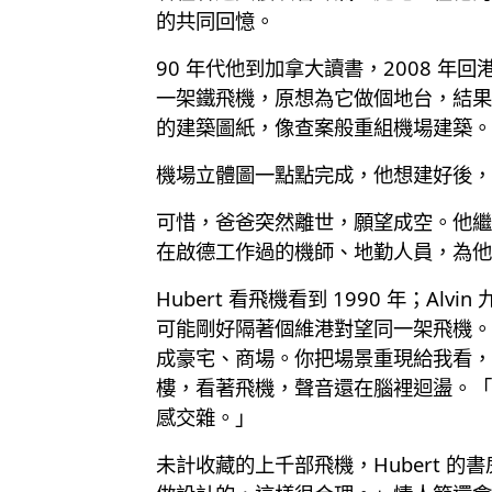
的共同回憶。
90 年代他到加拿大讀書，2008 
一架鐵飛機，原想為它做個地台，結果
的建築圖紙，像查案般重組機場建築。
機場立體圖一點點完成，他想建好後，
可惜，爸爸突然離世，願望成空。他繼續砌，
在啟德工作過的機師、地勤人員，為他
Hubert 看飛機看到 1990 年；Al
可能剛好隔著個維港對望同一架飛機。
成豪宅、商場。你把場景重現給我看，
樓，看著飛機，聲音還在腦裡迴盪。「
感交雜。」
未計收藏的上千部飛機，Hubert 的書