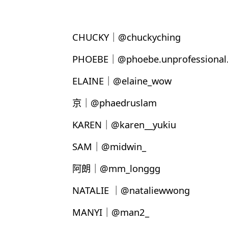
CHUCKY｜@chuckyching
PHOEBE｜@phoebe.unprofessional.
ELAINE｜@elaine_wow
京｜@phaedruslam
KAREN｜@karen__yukiu
SAM｜@midwin_
阿朗｜@mm_longgg
NATALIE ｜@nataliewwong
MANYI｜@man2_