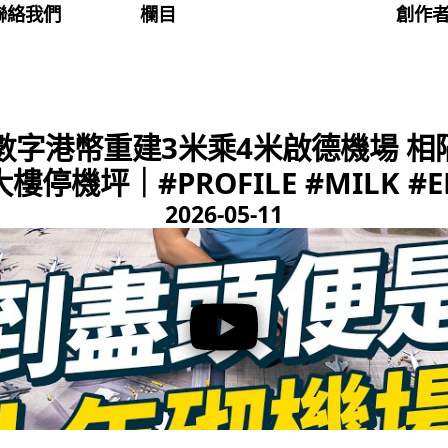
聯絡我們
欄目
創作
字港幣重建3米乘4米啟德機場 相隔40
停機坪｜#PROFILE #MILK #EN
2026-05-11