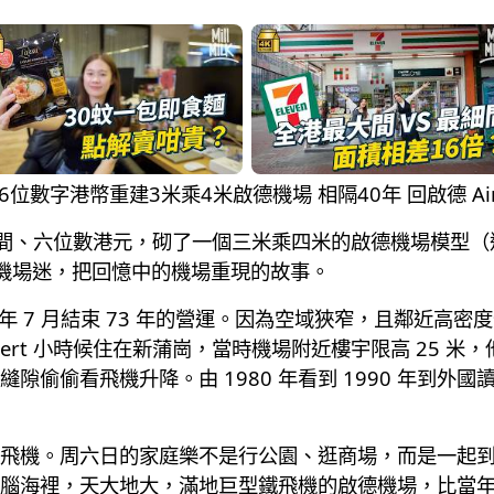
0年時間、6位數字港幣重建3米乘4米啟德機場 相隔40年 回啟德 A
時間、六位數港元，砌了一個三米乘四米的啟德機場模型（連
啟德機場迷，把回憶中的機場重現的故事。
998 年 7 月結束 73 年的營運。因為空域狹窄，且鄰
ert 小時候住在新蒲崗，當時機場附近樓宇限高 25 
隙偷偷看飛機升降。由 1980 年看到 1990 年到外
飛機。周六日的家庭樂不是行公園、逛商場，而是一起
腦海裡，天大地大，滿地巨型鐵飛機的啟德機場，比當