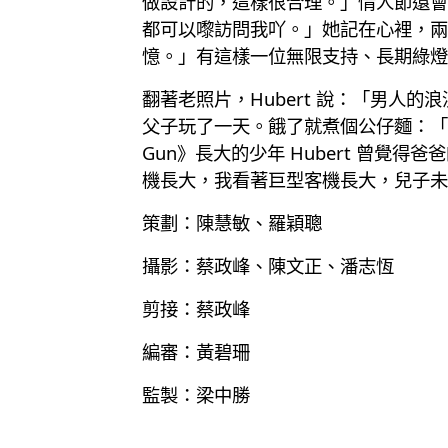
做設計的，這樣很合理。」情人節還會買模型
都可以嚟訪問我吖。」她記在心裡，兩年前
憶。」有這樣一位無限支持、長期綠燈
翻著老照片，Hubert 說：「男
父子玩了一天。餓了就煮個公仔麵：「
Gun》長大的少年 Hubert 曾覺
機長大，我看著巨型客機長大，兒子未
策劃：陳慧敏、羅穎聰
攝影：蔡政峰、陳文正、潘志恆
剪接：蔡政峰
編審：黃碧珊
監製：梁中勝