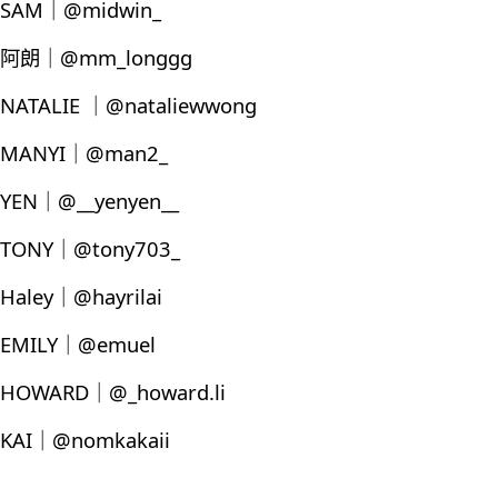
SAM｜@midwin_
阿朗｜@mm_longgg
NATALIE ｜@nataliewwong
MANYI｜@man2_
YEN｜@__yenyen__
TONY｜@tony703_
Haley｜@hayrilai
EMILY｜@emuel
HOWARD｜@_howard.li
KAI｜@nomkakaii