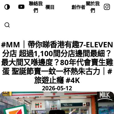
聯絡我
關於我
欄目
創作者
們
們
#MM｜帶你睇香港有趣7-ELEVEN
分店 超過1,100間分店邊間最細？
最大間又喺邊度？80年代會賣生雞
蛋 聖誕節賣一蚊一杯熱朱古力｜#
旅遊止癮 #4K
2026-05-12