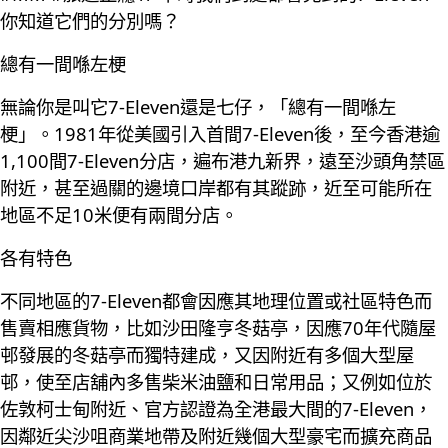
你知道它們的分別嗎？
總有一間喺左梗
無論你是叫它7-Eleven還是七仔，「總有一間喺左
梗」。1981年從美國引入首間7-Eleven後，至今香港逾
1,100間7-Eleven分店，遍布港九新界，遠至沙頭角禁區
附近，甚至過關的邊境口岸都有其蹤跡，近至可能所在
地區不足10米便有兩間分店。
各有特色
不同地區的7-Eleven都會因應其地理位置或社區特色而
售賣相應貨物，比如沙田隆亨冬菇亭，因應70年代隨屋
邨發展的冬菇亭而獨特建成，又因附近有多個大型屋
邨，使至店舖內多售柴米油鹽和日常用品；又例如位於
佐敦柯士甸附近、官方認證為全港最大間的7-Eleven，
因鄰近尖沙咀商業地帶及附近幾個大型豪宅而擴充商品